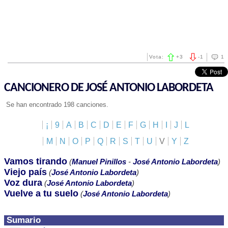
Vota:
+
3
-
1
1
CANCIONERO DE JOSÉ ANTONIO LABORDETA
Se han encontrado 198 canciones.
¡
9
A
B
C
D
E
F
G
H
I
J
L
M
N
O
P
Q
R
S
T
U
V
Y
Z
Vamos tirando
(
Manuel Pinillos
-
José Antonio Labordeta
)
Viejo país
(
José Antonio Labordeta
)
Voz dura
(
José Antonio Labordeta
)
Vuelve a tu suelo
(
José Antonio Labordeta
)
Sumario