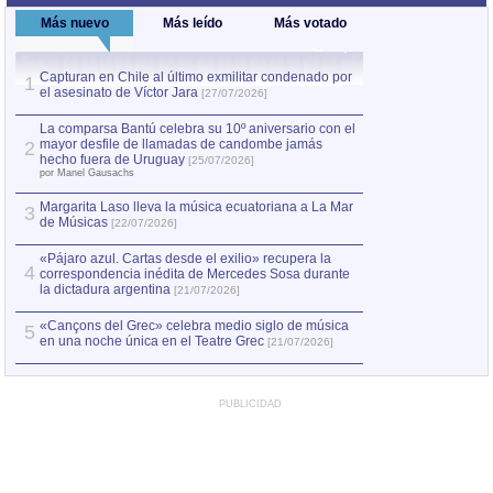
Más nuevo
Más leído
Más votado
Capturan en Chile al último exmilitar condenado por
La comparsa Bantú
1
el asesinato de Víctor Jara
mayor desfile de
1
[27/07/2026]
hecho fuera de U
por Manel Gausachs
La comparsa Bantú celebra su 10º aniversario con el
mayor desfile de llamadas de candombe jamás
2
Capturan en Chile
2
hecho fuera de Uruguay
[25/07/2026]
el asesinato de Ví
por Manel Gausachs
Margarita Laso lleva la música ecuatoriana a La Mar
3
de Músicas
[22/07/2026]
«Pájaro azul. Cartas desde el exilio» recupera la
4
correspondencia inédita de Mercedes Sosa durante
la dictadura argentina
[21/07/2026]
«Cançons del Grec» celebra medio siglo de música
5
en una noche única en el Teatre Grec
[21/07/2026]
PUBLICIDAD