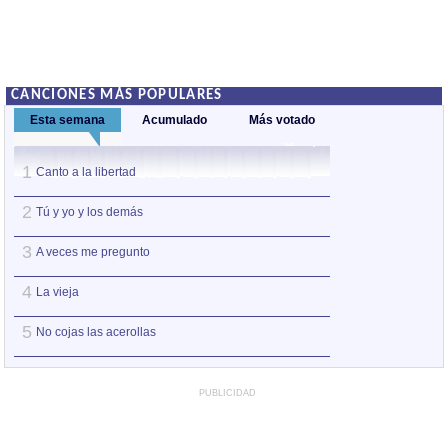
CANCIONES MÁS POPULARES
Esta semana
Acumulado
Más votado
1
1
Canto a la libertad
Somos
2
2
Tú y yo y los demás
Canto a la liberta
3
3
A veces me pregunto
Aragón
4
4
La vieja
Albada
5
5
No cojas las acerollas
Agua, aire, tierra
PUBLICIDAD