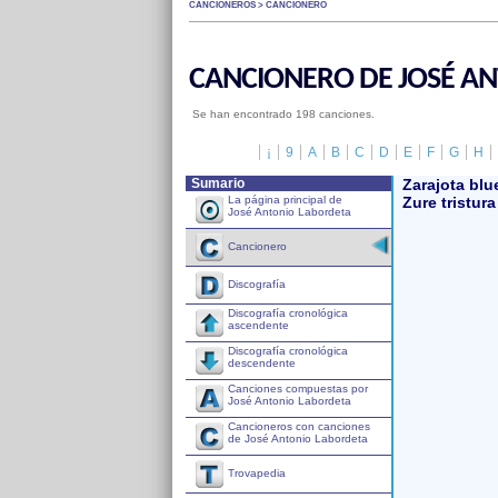
CANCIONEROS > CANCIONERO
CANCIONERO DE JOSÉ A
Se han encontrado 198 canciones.
¡
9
A
B
C
D
E
F
G
H
Sumario
Zarajota blu
La página principal de
Zure tristura
José Antonio Labordeta
Cancionero
Discografía
Discografía cronológica
ascendente
Discografía cronológica
descendente
Canciones compuestas por
José Antonio Labordeta
Cancioneros con canciones
de José Antonio Labordeta
Trovapedia