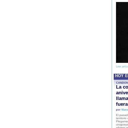
Leer artíc
HOY 
CANDO
La co
anive
llam
fuer
por
Mane
El pasad
territori
Plegaman
uruguaya
género m