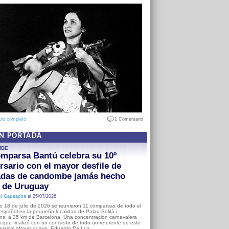
ulo completo
1 Comentario
EN PORTADA
MBE
mparsa Bantú celebra su 10º
rsario con el mayor desfile de
adas de candombe jamás hecho
a de Uruguay
l Gausachs
el 25/07/2026
o 18 de julio de 2026 se reunieron 11 comparsas de todo el
o español en la pequeña localidad de Palau-Solità i
s, a 25 km de Barcelona. Una concentración carnavalera
 que finalizó con un concierto de todo un referente de este
usical afrouruguayo, Eduardo Da Luz.