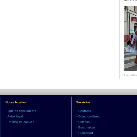
Leer artíc
Notas legales
Servicios
•
Qué es cancioneros
•
Contacto
•
Aviso legal
•
Cómo colaborar
•
Política de cookies
•
Criterios
•
Estadísticas
•
Publicidad