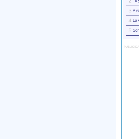
2
Tú 
3
A v
4
La 
5
So
PUBLICID