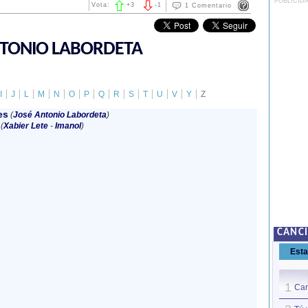
PUBLICID
Vota:
+
3
-
1
1 Comentario
NTONIO LABORDETA
I
J
L
M
N
O
P
Q
R
S
T
U
V
Y
Z
es
(
José Antonio Labordeta
)
(
Xabier Lete
-
Imanol
)
CANC
Est
1
Can