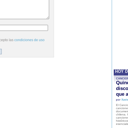
cepto las
condiciones de uso
HOY 
CANCIO
Quinc
disco
que a
por
Xavie
El Cancio
cancione
document
chilena. 
canciones
histórico
esencial