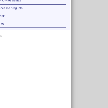
2
y yo y los demás
Canto a la libertad
3
eces me pregunto
Aragón
4
vieja
Albada
5
mos
Agua, aire, tierra y fuego
AD