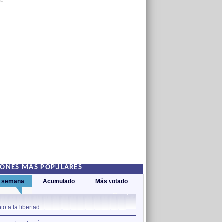
AD
IONES MÁS POPULARES
a semana
Acumulado
Más votado
1
to a la libertad
Somos