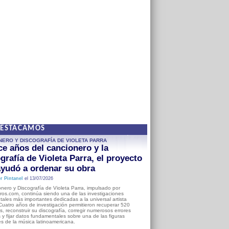
DESTACAMOS
NERO Y DISCOGRAFÍA DE VIOLETA PARRA
e años del cancionero y la
grafía de Violeta Parra, el proyecto
yudó a ordenar su obra
r Pintanel
el 13/07/2026
nero y Discografía de Violeta Parra, impulsado por
ros.com, continúa siendo una de las investigaciones
ales más importantes dedicadas a la universal artista
Cuatro años de investigación permitieron recuperar 520
, reconstruir su discografía, corregir numerosos errores
s y fijar datos fundamentales sobre una de las figuras
es de la música latinoamericana.