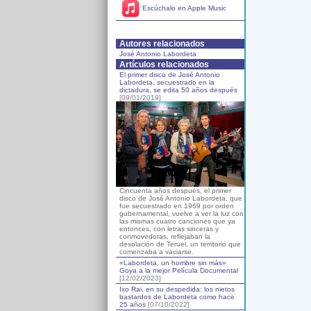
Escúchalo en Apple Music
Autores relacionados
José Antonio Labordeta
Artículos relacionados
El primer disco de José Antonio
Labordeta, secuestrado en la
dictadura, se edita 50 años después
[09/01/2019]
Cincuenta años después, el primer
disco de José Antonio Labordeta, que
fue secuestrado en 1969 por orden
gubernamental, vuelve a ver la luz con
las mismas cuatro canciones que ya
entonces, con letras sinceras y
conmovedoras, reflejaban la
desolación de Teruel, un territorio que
comenzaba a vaciarse.
«Labordeta, un hombre sin más»
Goya a la mejor Película Documental
[12/02/2023]
Ixo Rai, en su despedida: los nietos
bastardos de Labordeta como hace
25 años
[07/10/2022]