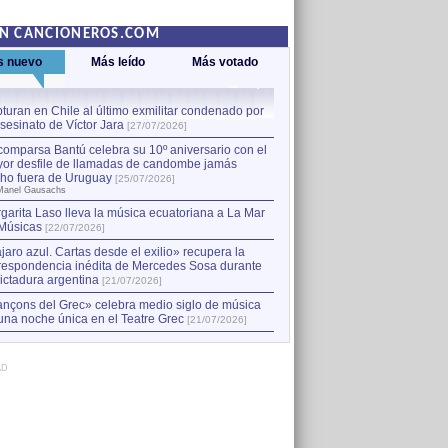
EN CANCIONEROS.COM
s nuevo
Más leído
Más votado
turan en Chile al último exmilitar condenado por
La comparsa Bantú celebra s
asesinato de Víctor Jara
mayor desfile de llamadas
1
[27/07/2026]
hecho fuera de Uruguay
[25
comparsa Bantú celebra su 10º aniversario con el
por Manel Gausachs
or desfile de llamadas de candombe jamás
Capturan en Chile al último
2
ho fuera de Uruguay
[25/07/2026]
el asesinato de Víctor Jara
[
Manel Gausachs
garita Laso lleva la música ecuatoriana a La Mar
Músicas
[22/07/2026]
jaro azul. Cartas desde el exilio» recupera la
respondencia inédita de Mercedes Sosa durante
dictadura argentina
[21/07/2026]
nçons del Grec» celebra medio siglo de música
una noche única en el Teatre Grec
[21/07/2026]
AD