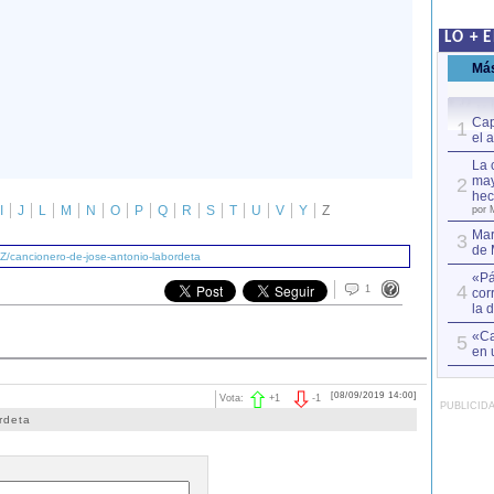
LO + 
Má
Cap
1
el 
La 
may
2
hec
I
J
L
M
N
O
P
Q
R
S
T
U
V
Y
Z
por 
Mar
3
de 
Z/cancionero-de-jose-antonio-labordeta
«Pá
4
1
cor
la 
«Ca
5
en 
[08/09/2019 14:00]
Vota:
+
1
-
1
PUBLICID
rdeta