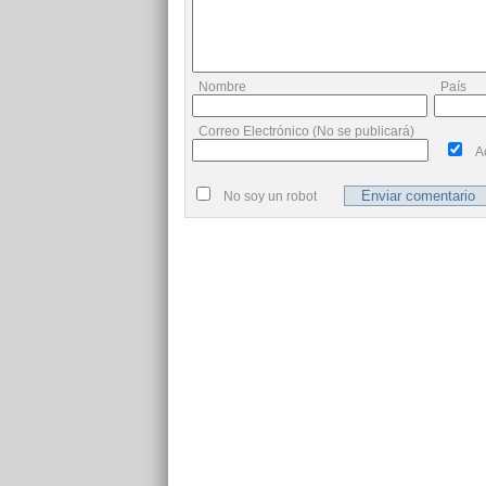
Nombre
País
Correo Electrónico (No se publicará)
A
No soy un robot