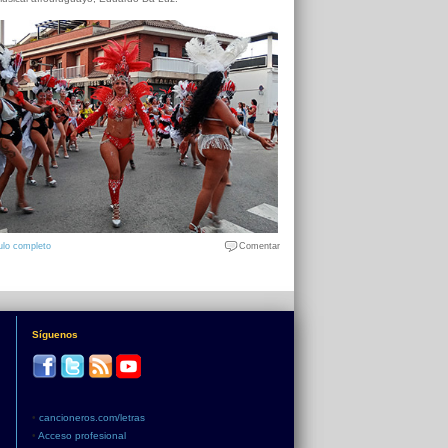
ulo completo
Comentar
Síguenos
•
cancioneros.com/letras
•
Acceso profesional