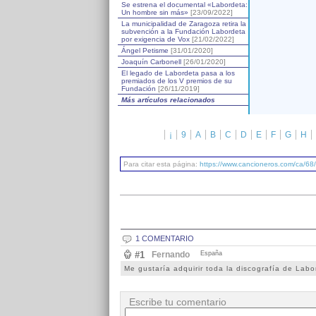
Se estrena el documental «Labordeta:
Un hombre sin más»
[23/09/2022]
La municipalidad de Zaragoza retira la
subvención a la Fundación Labordeta
por exigencia de Vox
[21/02/2022]
Ángel Petisme
[31/01/2020]
Joaquín Carbonell
[26/01/2020]
El legado de Labordeta pasa a los
premiados de los V premios de su
Fundación
[26/11/2019]
Más artículos relacionados
¡
9
A
B
C
D
E
F
G
H
Para citar esta página:
https://www.cancioneros.com/ca/68/
1 COMENTARIO
#1
Fernando
España
Me gustaría adquirir toda la discografía de Labo
Escribe tu comentario