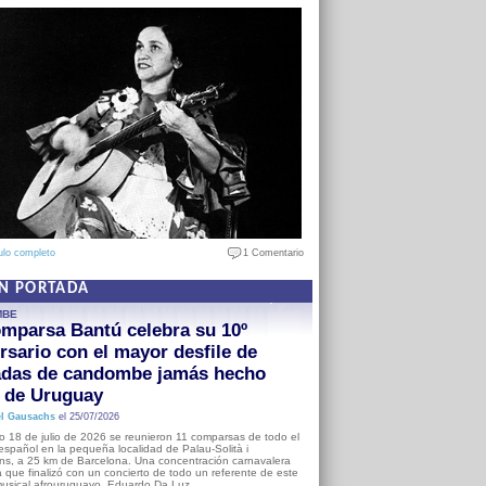
ulo completo
1 Comentario
EN PORTADA
MBE
mparsa Bantú celebra su 10º
rsario con el mayor desfile de
adas de candombe jamás hecho
a de Uruguay
l Gausachs
el 25/07/2026
o 18 de julio de 2026 se reunieron 11 comparsas de todo el
o español en la pequeña localidad de Palau-Solità i
s, a 25 km de Barcelona. Una concentración carnavalera
 que finalizó con un concierto de todo un referente de este
usical afrouruguayo, Eduardo Da Luz.