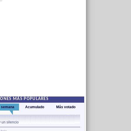
AD
IONES MÁS POPULARES
a semana
Acumulado
Más votado
1
 un silencio
Décimas