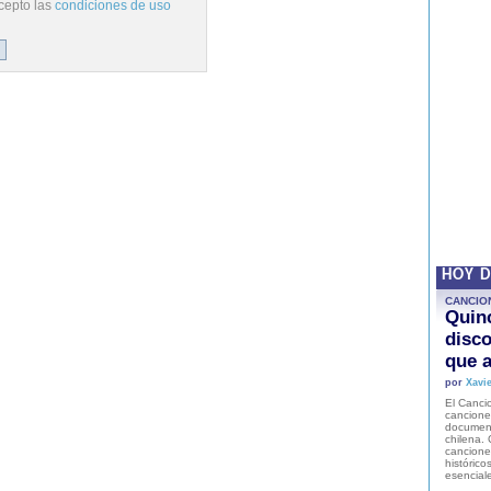
cepto las
condiciones de uso
HOY 
CANCIO
Quinc
disco
que a
por
Xavie
El Cancio
cancione
document
chilena. 
canciones
histórico
esencial