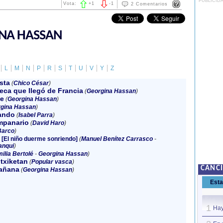
PUBLICID
Vota:
+
1
-
1
2 Comentarios
NA HASSAN
L
M
N
P
R
S
T
U
V
Y
Z
sta
(
Chico César
)
eca que llegó de Francia
(
Georgina Hassan
)
e
(
Georgina Hassan
)
gina Hassan
)
ando
(
Isabel Parra
)
mpanario
(
David Haro
)
Barco
)
 [El niño duerme sonriendo]
(
Manuel Benítez Carrasco
-
anqui
)
ilia Bertolé
-
Georgina Hassan
)
txiketan
(
Popular vasca
)
CANC
mañana
(
Georgina Hassan
)
Est
1
Hay