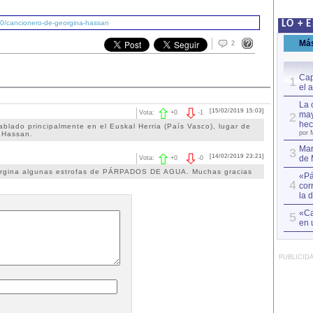
/0/cancionero-de-georgina-hassan
LO + 
Má
2
Cap
1
el 
La 
[15/02/2019 15:03]
Vota:
+
0
-
1
may
2
hec
hablado principalmente en el Euskal Herria (País Vasco), lugar de
por 
 Hassan.
Mar
3
[14/02/2019 23:21]
de 
Vota:
+
0
-
0
Gergina algunas estrofas de PÁRPADOS DE AGUA. Muchas gracias
«Pá
4
cor
la 
«Ca
5
en 
PUBLICID