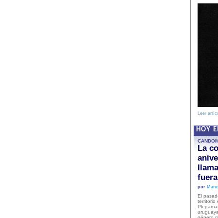
Leer artíc
HOY 
CANDO
La co
anive
llam
fuer
por
Mane
El pasad
territori
Plegaman
uruguaya
género m