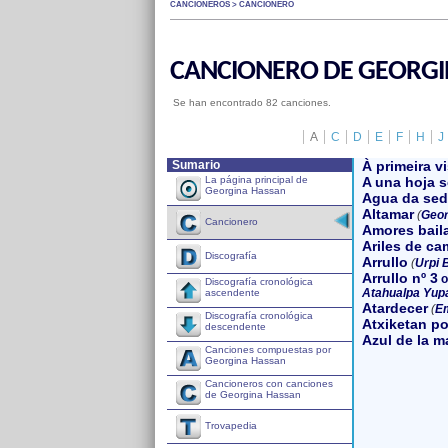
CANCIONEROS > CANCIONERO
CANCIONERO DE GEORGI
Se han encontrado 82 canciones.
A
C
D
E
F
H
J
Sumario
À primeira vi
La página principal de
A una hoja s
Georgina Hassan
Agua da sed
Altamar
(
Geor
Cancionero
Amores bail
Ariles de ca
Discografía
Arrullo
(
Urpi 
Arrullo nº 3
o
Discografía cronológica
Atahualpa Yup
ascendente
Atardecer
(
Em
Discografía cronológica
Atxiketan po
descendente
Azul de la 
Canciones compuestas por
Georgina Hassan
Cancioneros con canciones
de Georgina Hassan
Trovapedia