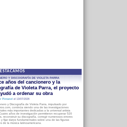
DESTACAMOS
NERO Y DISCOGRAFÍA DE VIOLETA PARRA
e años del cancionero y la
grafía de Violeta Parra, el proyecto
yudó a ordenar su obra
r Pintanel
el 13/07/2026
nero y Discografía de Violeta Parra, impulsado por
ros.com, continúa siendo una de las investigaciones
ales más importantes dedicadas a la universal artista
Cuatro años de investigación permitieron recuperar 520
, reconstruir su discografía, corregir numerosos errores
s y fijar datos fundamentales sobre una de las figuras
es de la música latinoamericana.