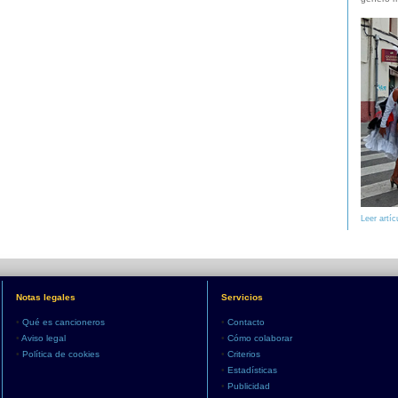
Leer artíc
Notas legales
Servicios
•
Qué es cancioneros
•
Contacto
•
Aviso legal
•
Cómo colaborar
•
Política de cookies
•
Criterios
•
Estadísticas
•
Publicidad