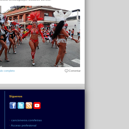
ulo completo
Comentar
Síguenos
•
cancioneros.com/letras
•
Acceso profesional