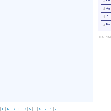
2
En 
3
Agu
4
Zur
5
Pár
PUBLICID
L
M
N
P
R
S
T
U
V
Y
Z