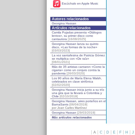
Escúchalo en Apple Music
Autores relacionados
Georgina Hassan
Artículos relacionados
Camila Pujadas presenta «Diálogos
lentos», su primer disco como
cantautora
[16/08/2025]
Georgina Hassan lanza su quinto
disco, «Las formas de la noche»
[03/03/2023]
La voz santafesina de Patricia Gómez
se multiplica con «De raíz»
[08/01/2021]
Más de 35 artistas cantaron «Como la
cigarra» como un conjuro contra la
pandemia
[26/03/2020]
Los 90 años de María Elena Walsh,
celebrados en clave sinfónica
[02/02/2020]
Georgina Hassan inicia junto a su trío
una gira que la llevará a Colombia y
Chile
[02/10/2019]
Georgina Hassan, aires porteños en el
BarnaSants
[06/04/2019]
por Joan Carles Martínez
Georgina Hassan
[29/03/2019]
Más artículos relacionados
A
C
D
E
F
H
J