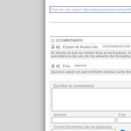
Para citar esta página:
https://www.cancioneros.com/ca/70
2 COMENTARIOS
#2
Equipo de Redacción
CANCIONEROS.COM
El idioma al que se refiere Elsa es el Euskera, 
procedencia de uno de los abuelos de Georgina
#1
Elsa
Argentina
Quisiera saber en qué bellísimo idioma canta 
Escribe tu comentario
Nombre
País
Correo Electrónico (No se publicará)