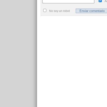
A
No soy un robot