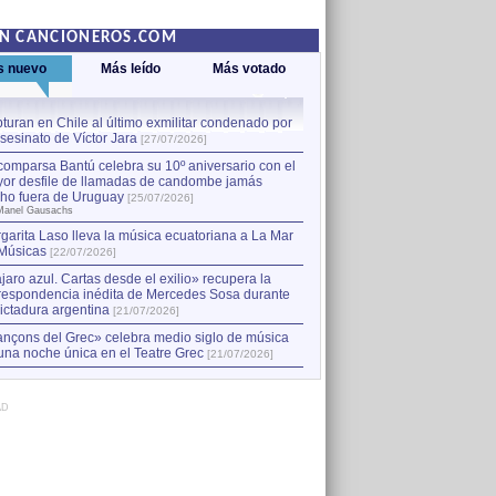
EN CANCIONEROS.COM
s nuevo
Más leído
Más votado
turan en Chile al último exmilitar condenado por
La comparsa Bantú celebra s
asesinato de Víctor Jara
mayor desfile de llamadas
1
[27/07/2026]
hecho fuera de Uruguay
[25
comparsa Bantú celebra su 10º aniversario con el
por Manel Gausachs
or desfile de llamadas de candombe jamás
Capturan en Chile al último
2
ho fuera de Uruguay
[25/07/2026]
el asesinato de Víctor Jara
[
Manel Gausachs
garita Laso lleva la música ecuatoriana a La Mar
Margarita Laso lleva la mús
3
Músicas
de Músicas
[22/07/2026]
[22/07/2026]
jaro azul. Cartas desde el exilio» recupera la
respondencia inédita de Mercedes Sosa durante
dictadura argentina
[21/07/2026]
nçons del Grec» celebra medio siglo de música
una noche única en el Teatre Grec
[21/07/2026]
AD