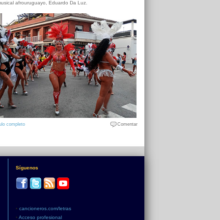
usical afrouruguayo, Eduardo Da Luz.
ulo completo
Comentar
Síguenos
•
cancioneros.com/letras
•
Acceso profesional