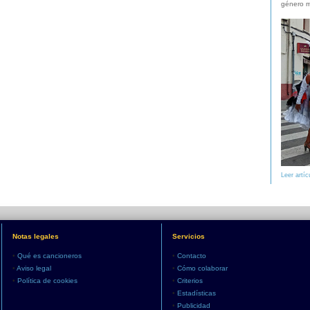
género m
Leer artíc
Notas legales
Servicios
•
Qué es cancioneros
•
Contacto
•
Aviso legal
•
Cómo colaborar
•
Política de cookies
•
Criterios
•
Estadísticas
•
Publicidad