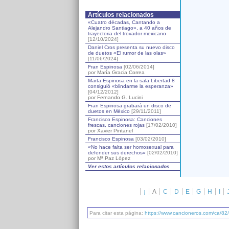
Artículos relacionados
«Cuatro décadas, Cantando a
Alejandro Santiago», a 40 años de
trayectoria del trovador mexicano
[12/10/2024]
Daniel Cros presenta su nuevo disco
de duetos «El rumor de las olas»
[11/06/2024]
Fran Espinosa
[02/06/2014]
por María Gracia Correa
Marta Espinosa en la sala Libertad 8
consiguió «blindarme la esperanza»
[04/12/2012]
por Fernando G. Lucini
Fran Espinosa grabará un disco de
duetos en México
[29/11/2011]
Francisco Espinosa: Canciones
frescas, canciones rojas
[17/02/2010]
por Xavier Pintanel
Francisco Espinosa
[03/02/2010]
«No hace falta ser homosexual para
defender sus derechos»
[02/02/2010]
por Mª Paz López
Ver estos artículos relacionados
¡
A
C
D
E
G
H
I
Para citar esta página:
https://www.cancioneros.com/ca/82/