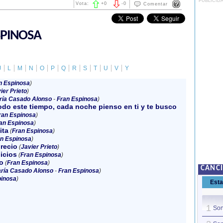
PUBLICID
Vota:
+
0
-
0
Comentar
SPINOSA
J
L
M
N
O
P
Q
R
S
T
U
V
Y
n Espinosa
)
ier Prieto
)
ría Casado Alonso
-
Fran Espinosa
)
odo este tiempo, cada noche pienso en ti y te busco
ran Espinosa
)
an Espinosa
)
ita
(
Fran Espinosa
)
n Espinosa
)
recio
(
Javier Prieto
)
icios
(
Fran Espinosa
)
o
(
Fran Espinosa
)
CANC
ría Casado Alonso
-
Fran Espinosa
)
pinosa
)
Est
1
Son