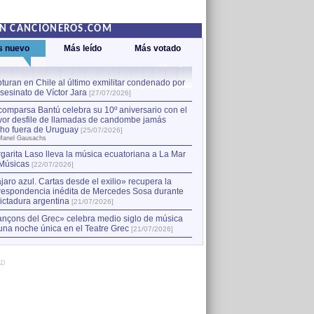
EN CANCIONEROS.COM
s nuevo
Más leído
Más votado
turan en Chile al último exmilitar condenado por
La comparsa Bantú celebra s
asesinato de Víctor Jara
mayor desfile de llamadas
1
[27/07/2026]
hecho fuera de Uruguay
[25
comparsa Bantú celebra su 10º aniversario con el
por Manel Gausachs
or desfile de llamadas de candombe jamás
Capturan en Chile al último
2
ho fuera de Uruguay
[25/07/2026]
el asesinato de Víctor Jara
[
Manel Gausachs
garita Laso lleva la música ecuatoriana a La Mar
Músicas
[22/07/2026]
jaro azul. Cartas desde el exilio» recupera la
respondencia inédita de Mercedes Sosa durante
dictadura argentina
[21/07/2026]
nçons del Grec» celebra medio siglo de música
una noche única en el Teatre Grec
[21/07/2026]
AD