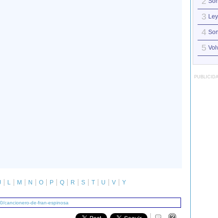
2
Son
3
Ley
4
Son
5
Vol
PUBLICID
J
L
M
N
O
P
Q
R
S
T
U
V
Y
0/cancionero-de-fran-espinosa