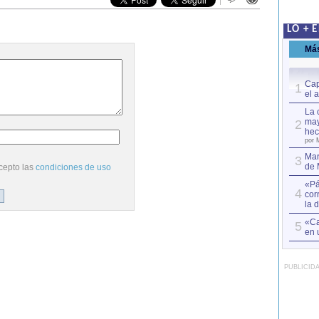
LO + 
Má
Cap
1
el 
La 
may
2
hec
por 
Mar
3
de 
cepto las
condiciones de uso
«Pá
4
cor
la 
«Ca
5
en 
PUBLICID