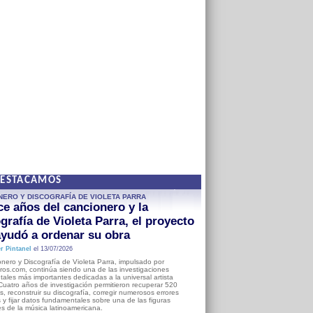
DESTACAMOS
NERO Y DISCOGRAFÍA DE VIOLETA PARRA
e años del cancionero y la
grafía de Violeta Parra, el proyecto
yudó a ordenar su obra
r Pintanel
el 13/07/2026
nero y Discografía de Violeta Parra, impulsado por
ros.com, continúa siendo una de las investigaciones
ales más importantes dedicadas a la universal artista
Cuatro años de investigación permitieron recuperar 520
, reconstruir su discografía, corregir numerosos errores
s y fijar datos fundamentales sobre una de las figuras
es de la música latinoamericana.