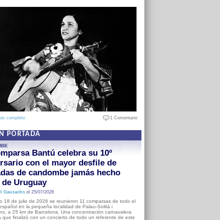
ulo completo
1 Comentario
EN PORTADA
MBE
mparsa Bantú celebra su 10º
rsario con el mayor desfile de
adas de candombe jamás hecho
a de Uruguay
l Gausachs
el 25/07/2026
o 18 de julio de 2026 se reunieron 11 comparsas de todo el
o español en la pequeña localidad de Palau-Solità i
s, a 25 km de Barcelona. Una concentración carnavalera
 que finalizó con un concierto de todo un referente de este