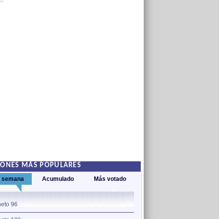
AD
IONES MÁS POPULARES
a semana
Acumulado
Más votado
1
eto 96
Soneto 126