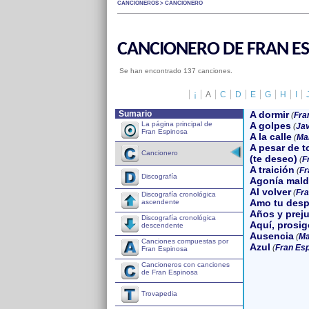
CANCIONEROS > CANCIONERO
CANCIONERO DE FRAN E
Se han encontrado 137 canciones.
¡
A
C
D
E
G
H
I
Sumario
A dormir
(
Fra
La página principal de
A golpes
(
Jav
Fran Espinosa
A la calle
(
Ma
A pesar de t
Cancionero
(te deseo)
(
F
A traición
(
Fr
Discografía
Agonía mald
Al volver
(
Fra
Discografía cronológica
Amo tu desp
ascendente
Años y preju
Discografía cronológica
Aquí, prosig
descendente
Ausencia
(
Ma
Canciones compuestas por
Azul
(
Fran Es
Fran Espinosa
Cancioneros con canciones
de Fran Espinosa
Trovapedia