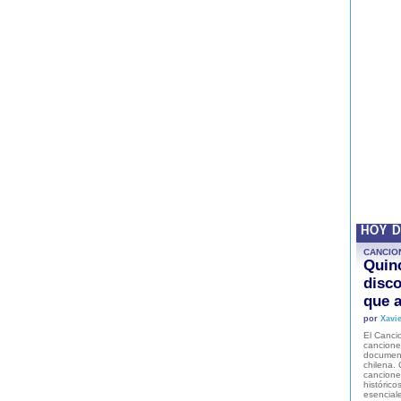
HOY 
CANCIO
Quinc
disco
que a
por
Xavie
El Cancio
cancione
document
chilena. 
canciones
histórico
esencial