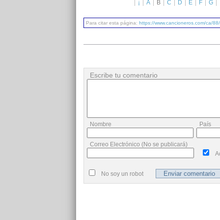
¡
A
B
C
D
E
F
G
Para citar esta página:
https://www.cancioneros.com/ca/88
Escribe tu comentario
Nombre
País
Correo Electrónico (No se publicará)
A
No soy un robot