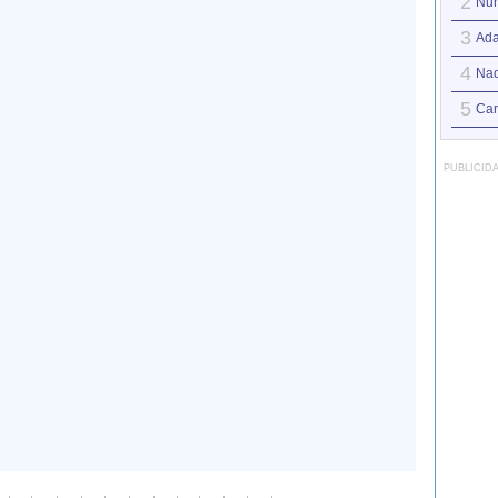
2
Nun
3
Ad
4
Nad
5
Car
PUBLICID