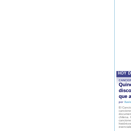
HOY 
CANCIO
Quinc
disco
que a
por
Xavie
El Cancio
cancione
document
chilena. 
canciones
histórico
esencial