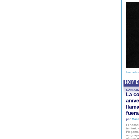
Leer artíc
HOY 
CANDO
La co
anive
llam
fuer
por
Mane
El pasad
territori
Plegaman
uruguaya
género m