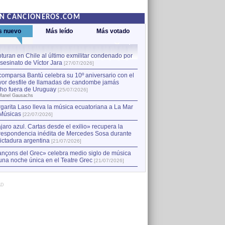
EN CANCIONEROS.COM
s nuevo
Más leído
Más votado
turan en Chile al último exmilitar condenado por
La comparsa Bantú celebra s
asesinato de Víctor Jara
mayor desfile de llamadas
1
[27/07/2026]
hecho fuera de Uruguay
[25
comparsa Bantú celebra su 10º aniversario con el
por Manel Gausachs
or desfile de llamadas de candombe jamás
Capturan en Chile al último
2
ho fuera de Uruguay
[25/07/2026]
el asesinato de Víctor Jara
[
Manel Gausachs
garita Laso lleva la música ecuatoriana a La Mar
Músicas
[22/07/2026]
jaro azul. Cartas desde el exilio» recupera la
respondencia inédita de Mercedes Sosa durante
dictadura argentina
[21/07/2026]
nçons del Grec» celebra medio siglo de música
una noche única en el Teatre Grec
[21/07/2026]
AD