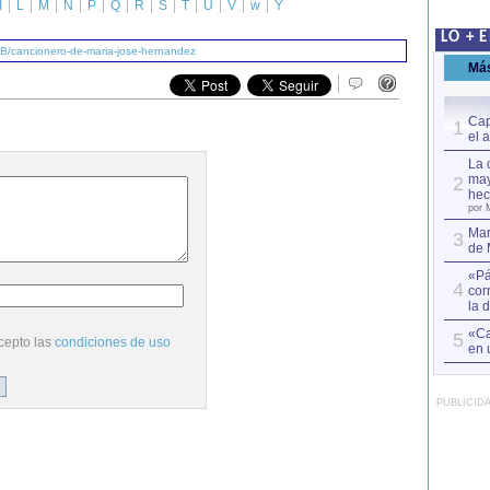
I
L
M
N
P
Q
R
S
T
U
V
w
Y
LO + 
/B/cancionero-de-maria-jose-hernandez
Má
Cap
1
el 
La 
may
2
hec
por 
Mar
3
de 
«Pá
4
cor
la 
«Ca
5
cepto las
condiciones de uso
en 
PUBLICID