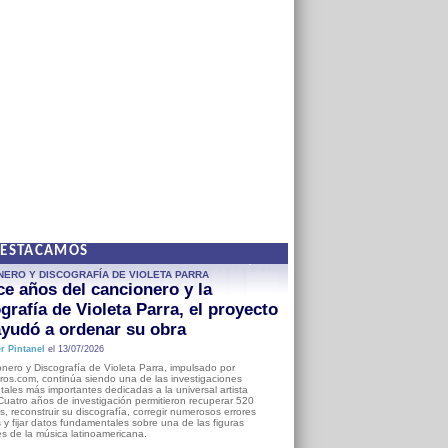
DESTACAMOS
NERO Y DISCOGRAFÍA DE VIOLETA PARRA
e años del cancionero y la
grafía de Violeta Parra, el proyecto
yudó a ordenar su obra
r Pintanel
el 13/07/2026
nero y Discografía de Violeta Parra, impulsado por
ros.com, continúa siendo una de las investigaciones
ales más importantes dedicadas a la universal artista
Cuatro años de investigación permitieron recuperar 520
, reconstruir su discografía, corregir numerosos errores
s y fijar datos fundamentales sobre una de las figuras
es de la música latinoamericana.