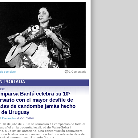
ulo completo
1 Comentario
EN PORTADA
MBE
mparsa Bantú celebra su 10º
rsario con el mayor desfile de
adas de candombe jamás hecho
a de Uruguay
l Gausachs
el 25/07/2026
o 18 de julio de 2026 se reunieron 11 comparsas de todo el
o español en la pequeña localidad de Palau-Solità i
s, a 25 km de Barcelona. Una concentración carnavalera
 que finalizó con un concierto de todo un referente de este
usical afrouruguayo, Eduardo Da Luz.