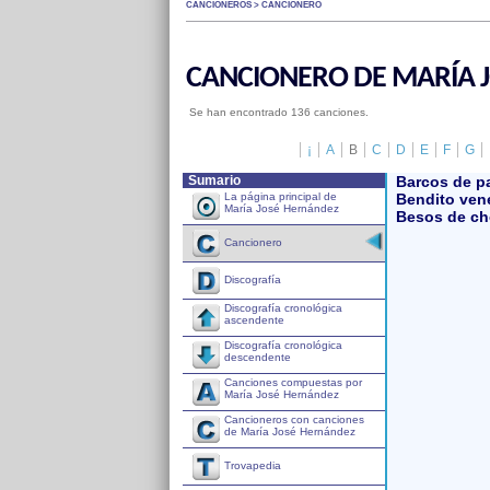
CANCIONEROS > CANCIONERO
CANCIONERO DE MARÍA 
Se han encontrado 136 canciones.
¡
A
B
C
D
E
F
G
Sumario
Barcos de p
La página principal de
Bendito ven
María José Hernández
Besos de ch
Cancionero
Discografía
Discografía cronológica
ascendente
Discografía cronológica
descendente
Canciones compuestas por
María José Hernández
Cancioneros con canciones
de María José Hernández
Trovapedia