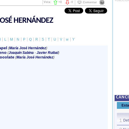
PUBLICID
Vota:
+
0
-
0
Comentar
JOSÉ HERNÁNDEZ
I
L
M
N
P
Q
R
S
T
U
V
w
Y
apel
(
María José Hernández
)
eno
(
Joaquín Sabina
-
Javier Ruibal
)
ocolate
(
María José Hernández
)
CANC
Est
1
Det