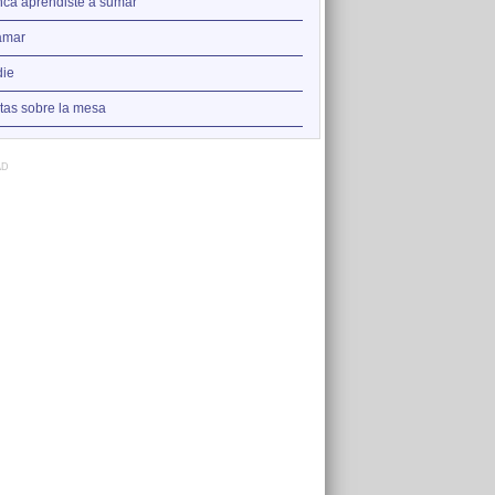
2
ca aprendiste a sumar
Nadie
3
amar
Augua que amorta la set
4
ie
La punta del iceberg
5
tas sobre la mesa
Versos y rabia
AD