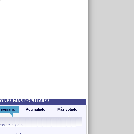
AD
IONES MÁS POPULARES
a semana
Acumulado
Más votado
1
rás del espejo
Adamar