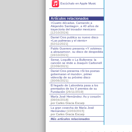
Escúchalo en Apple Music
Artículos relacionados
«Cuatro décadas, Cantando a
Alejandro Santiago», a 40 años de
trayectoria del trovador mexicano
[12/10/2024]
Daniel Cros publica su nuevo disco
«Las palmeras y el viento»
[02/11/2021]
Pablo Guerrero presenta «Y volvimos
a abrazarnos», su disco de despedida
[16/10/2021]
Serrat, Loquillo o La Bullonera: la
canción se rinde a Joaquín Carbonell
[22/09/2021]
Daniel Cros presenta «Si los poetas
gobernaran el mundo», primer
videoclip de su próximo disco
[30/06/2021]
El legado de Labordeta pasa a los
premiados de los V premios de su
Fundación
[26/11/2019]
María José Hernández: As y corazón
[08/04/2018]
por Carles Gracia Escarp
La gran cosecha de María José
Hernández
[10/03/2015]
por Carles Gracia Escarp
Más artículos relacionados