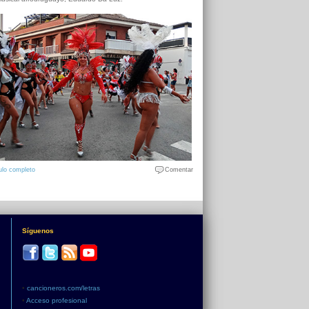
ulo completo
Comentar
Síguenos
•
cancioneros.com/letras
•
Acceso profesional