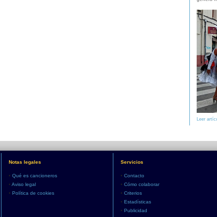
Leer artíc
Notas legales
Servicios
•
Qué es cancioneros
•
Contacto
•
Aviso legal
•
Cómo colaborar
•
Política de cookies
•
Criterios
•
Estadísticas
•
Publicidad