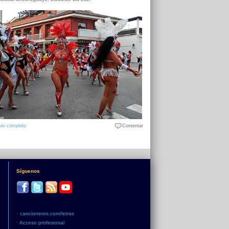
ulo completo
Comentar
Síguenos
•
cancioneros.com/letras
•
Acceso profesional