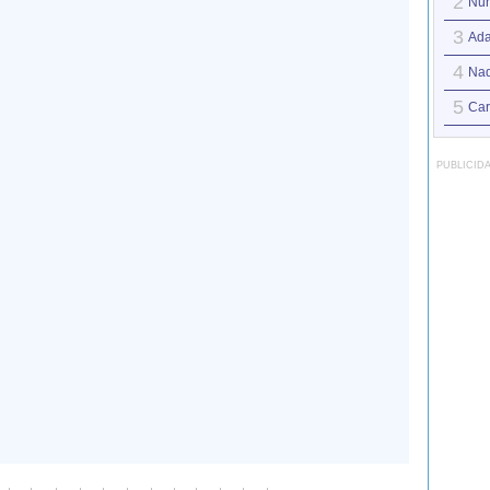
2
Nun
3
Ad
4
Nad
5
Car
PUBLICID