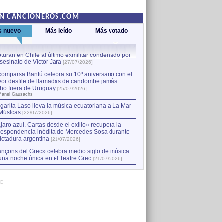
EN CANCIONEROS.COM
s nuevo
Más leído
Más votado
turan en Chile al último exmilitar condenado por
La comparsa Bantú celebra s
asesinato de Víctor Jara
mayor desfile de llamadas
1
[27/07/2026]
hecho fuera de Uruguay
[25
comparsa Bantú celebra su 10º aniversario con el
por Manel Gausachs
or desfile de llamadas de candombe jamás
Capturan en Chile al último
2
ho fuera de Uruguay
[25/07/2026]
el asesinato de Víctor Jara
[
Manel Gausachs
garita Laso lleva la música ecuatoriana a La Mar
Músicas
[22/07/2026]
jaro azul. Cartas desde el exilio» recupera la
respondencia inédita de Mercedes Sosa durante
dictadura argentina
[21/07/2026]
nçons del Grec» celebra medio siglo de música
una noche única en el Teatre Grec
[21/07/2026]
AD