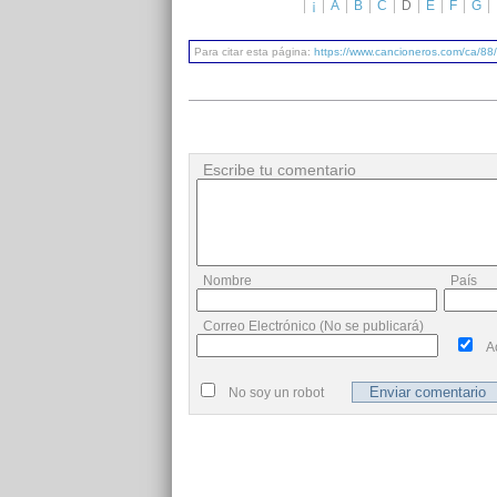
¡
A
B
C
D
E
F
G
Para citar esta página:
https://www.cancioneros.com/ca/88
Escribe tu comentario
Nombre
País
Correo Electrónico (No se publicará)
A
No soy un robot