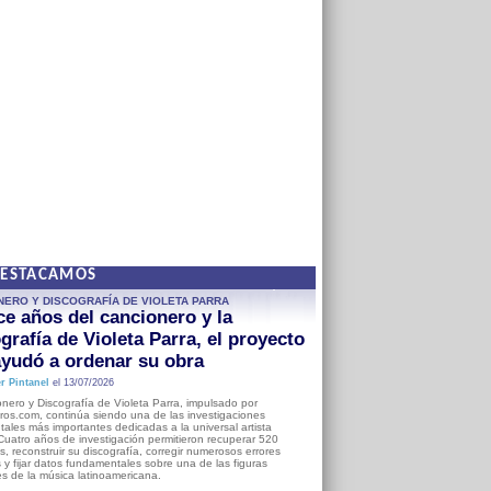
DESTACAMOS
NERO Y DISCOGRAFÍA DE VIOLETA PARRA
e años del cancionero y la
grafía de Violeta Parra, el proyecto
yudó a ordenar su obra
r Pintanel
el 13/07/2026
nero y Discografía de Violeta Parra, impulsado por
ros.com, continúa siendo una de las investigaciones
ales más importantes dedicadas a la universal artista
Cuatro años de investigación permitieron recuperar 520
, reconstruir su discografía, corregir numerosos errores
s y fijar datos fundamentales sobre una de las figuras
es de la música latinoamericana.