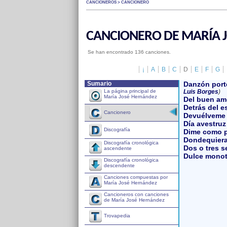
CANCIONEROS > CANCIONERO
CANCIONERO DE MARÍA 
Se han encontrado 136 canciones.
¡
A
B
C
D
E
F
G
Sumario
Danzón port
La página principal de
Luis Borges
)
María José Hernández
Del buen am
Detrás del e
Cancionero
Devuélveme
Día avestruz
Discografía
Dime como p
Dondequiera
Discografía cronológica
Dos o tres 
ascendente
Dulce monot
Discografía cronológica
descendente
Canciones compuestas por
María José Hernández
Cancioneros con canciones
de María José Hernández
Trovapedia