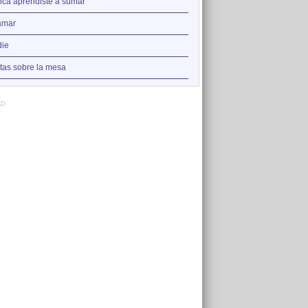
2
ca aprendiste a sumar
Nadie
3
amar
Augua que amorta la set
4
ie
La punta del iceberg
5
tas sobre la mesa
Versos y rabia
AD