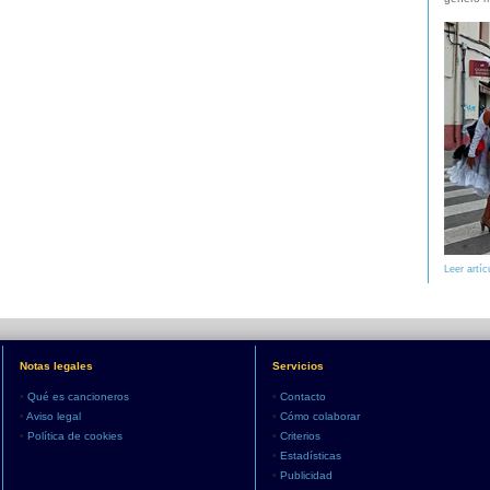
Leer artíc
Notas legales
Servicios
•
Qué es cancioneros
•
Contacto
•
Aviso legal
•
Cómo colaborar
•
Política de cookies
•
Criterios
•
Estadísticas
•
Publicidad