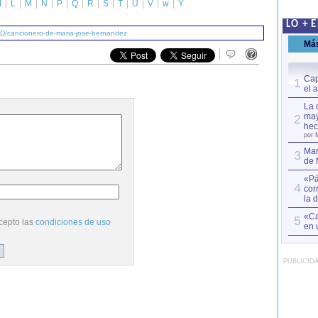
I
L
M
N
P
Q
R
S
T
U
V
w
Y
LO + 
/D/cancionero-de-maria-jose-hernandez
Má
Cap
1
el 
La 
may
2
hec
por 
Mar
3
de 
«Pá
4
cor
la 
«Ca
5
cepto las
condiciones de uso
en 
PUBLICID