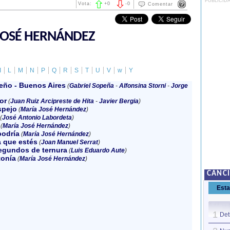
PUBLICID
Vota:
+
0
-
0
Comentar
JOSÉ HERNÁNDEZ
I
L
M
N
P
Q
R
S
T
U
V
w
Y
eño - Buenos Aires
(
Gabriel Sopeña
-
Alfonsina Storni
-
Jorge
or
(
Juan Ruiz Arcipreste de Hita
-
Javier Bergia
)
spejo
(
María José Hernández
)
(
José Antonio Labordeta
)
(
María José Hernández
)
odría
(
María José Hernández
)
 que estés
(
Joan Manuel Serrat
)
segundos de ternura
(
Luis Eduardo Aute
)
onía
(
María José Hernández
)
CANC
Est
1
Det