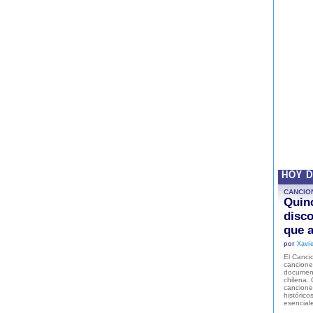
HOY 
CANCIO
Quinc
disco
que a
por
Xavie
El Cancio
cancione
document
chilena. 
canciones
histórico
esencial