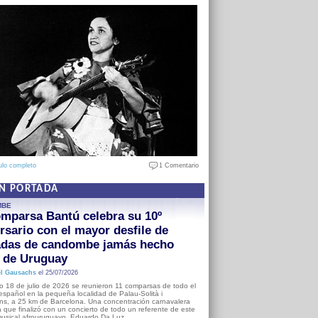
ulo completo
1 Comentario
EN PORTADA
MBE
mparsa Bantú celebra su 10º
rsario con el mayor desfile de
adas de candombe jamás hecho
a de Uruguay
l Gausachs
el 25/07/2026
o 18 de julio de 2026 se reunieron 11 comparsas de todo el
o español en la pequeña localidad de Palau-Solità i
s, a 25 km de Barcelona. Una concentración carnavalera
 que finalizó con un concierto de todo un referente de este
usical afrouruguayo, Eduardo Da Luz.