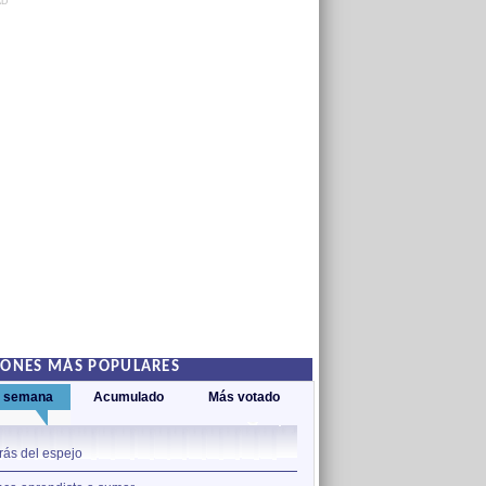
AD
IONES MÁS POPULARES
a semana
Acumulado
Más votado
1
rás del espejo
Adamar