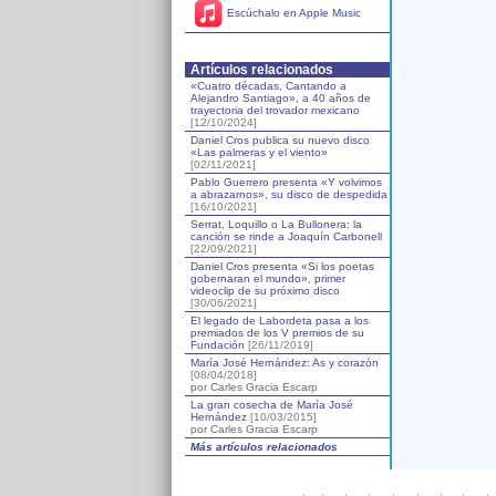
Escúchalo en Apple Music
Artículos relacionados
«Cuatro décadas, Cantando a
Alejandro Santiago», a 40 años de
trayectoria del trovador mexicano
[12/10/2024]
Daniel Cros publica su nuevo disco
«Las palmeras y el viento»
[02/11/2021]
Pablo Guerrero presenta «Y volvimos
a abrazarnos», su disco de despedida
[16/10/2021]
Serrat, Loquillo o La Bullonera: la
canción se rinde a Joaquín Carbonell
[22/09/2021]
Daniel Cros presenta «Si los poetas
gobernaran el mundo», primer
videoclip de su próximo disco
[30/06/2021]
El legado de Labordeta pasa a los
premiados de los V premios de su
Fundación
[26/11/2019]
María José Hernández: As y corazón
[08/04/2018]
por Carles Gracia Escarp
La gran cosecha de María José
Hernández
[10/03/2015]
por Carles Gracia Escarp
Más artículos relacionados