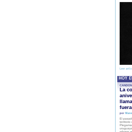
Leer artíc
HOY 
CANDO
La co
anive
llam
fuer
por
Mane
El pasad
territori
Plegaman
uruguaya
género m