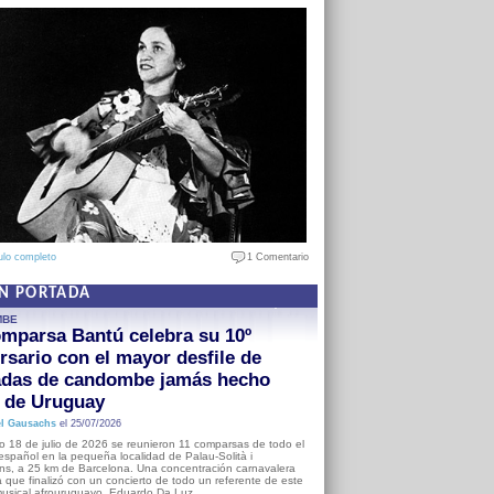
ulo completo
1 Comentario
EN PORTADA
MBE
mparsa Bantú celebra su 10º
rsario con el mayor desfile de
adas de candombe jamás hecho
a de Uruguay
l Gausachs
el 25/07/2026
o 18 de julio de 2026 se reunieron 11 comparsas de todo el
o español en la pequeña localidad de Palau-Solità i
s, a 25 km de Barcelona. Una concentración carnavalera
 que finalizó con un concierto de todo un referente de este
usical afrouruguayo, Eduardo Da Luz.