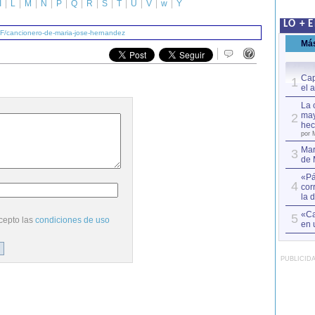
I
L
M
N
P
Q
R
S
T
U
V
w
Y
LO + 
/F/cancionero-de-maria-jose-hernandez
Má
Cap
1
el 
La 
may
2
hec
por 
Mar
3
de 
«Pá
4
cor
la 
«Ca
5
cepto las
condiciones de uso
en 
PUBLICID