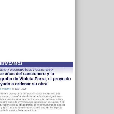
DESTACAMOS
NERO Y DISCOGRAFÍA DE VIOLETA PARRA
e años del cancionero y la
grafía de Violeta Parra, el proyecto
yudó a ordenar su obra
r Pintanel
el 13/07/2026
nero y Discografía de Violeta Parra, impulsado por
ros.com, continúa siendo una de las investigaciones
ales más importantes dedicadas a la universal artista
Cuatro años de investigación permitieron recuperar 520
, reconstruir su discografía, corregir numerosos errores
s y fijar datos fundamentales sobre una de las figuras
es de la música latinoamericana.