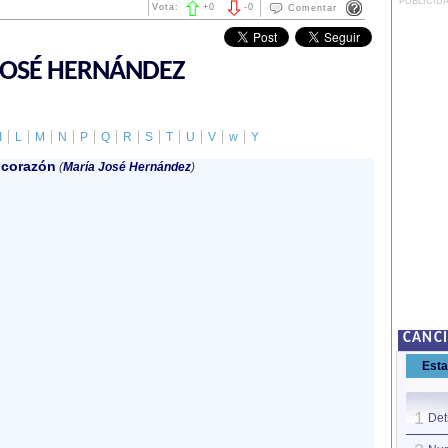
PUBLICID
Vota:
+
0
-
0
Comentar
JOSÉ HERNÁNDEZ
I
L
M
N
P
Q
R
S
T
U
V
w
Y
 corazón
(
María José Hernández
)
CANC
Est
1
Det