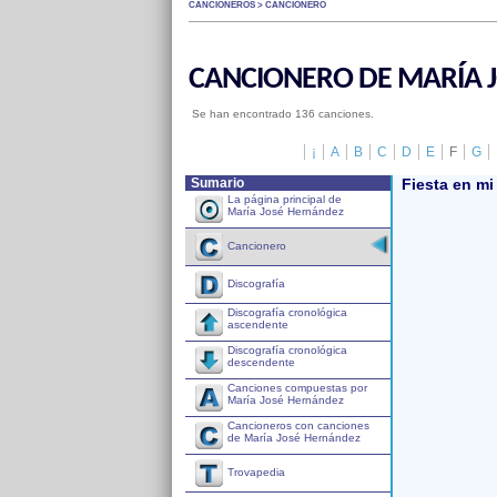
CANCIONEROS > CANCIONERO
CANCIONERO DE MARÍA 
Se han encontrado 136 canciones.
¡
A
B
C
D
E
F
G
Sumario
Fiesta en mi
La página principal de
María José Hernández
Cancionero
Discografía
Discografía cronológica
ascendente
Discografía cronológica
descendente
Canciones compuestas por
María José Hernández
Cancioneros con canciones
de María José Hernández
Trovapedia