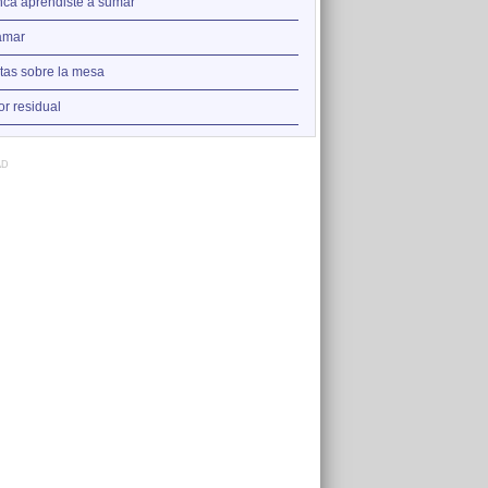
2
ca aprendiste a sumar
Nadie
3
amar
Augua que amorta la set
4
tas sobre la mesa
La punta del iceberg
5
r residual
Versos y rabia
AD