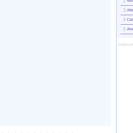
2
Nun
3
Ad
4
Car
5
Amo
PUBLICID