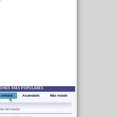
AD
IONES MÁS POPULARES
a semana
Acumulado
Más votado
1
rás del espejo
Adamar