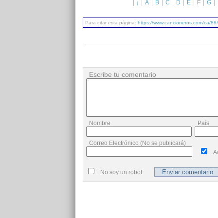
¡
A
B
C
D
E
F
G
Para citar esta página:
https://www.cancioneros.com/ca/88
Escribe tu comentario
Nombre
País
Correo Electrónico (No se publicará)
A
No soy un robot