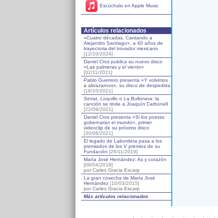
Escúchalo en Apple Music
Artículos relacionados
«Cuatro décadas, Cantando a
Alejandro Santiago», a 40 años de
trayectoria del trovador mexicano
[12/10/2024]
Daniel Cros publica su nuevo disco
«Las palmeras y el viento»
[02/11/2021]
Pablo Guerrero presenta «Y volvimos
a abrazarnos», su disco de despedida
[16/10/2021]
Serrat, Loquillo o La Bullonera: la
canción se rinde a Joaquín Carbonell
[22/09/2021]
Daniel Cros presenta «Si los poetas
gobernaran el mundo», primer
videoclip de su próximo disco
[30/06/2021]
El legado de Labordeta pasa a los
premiados de los V premios de su
Fundación
[26/11/2019]
María José Hernández: As y corazón
[08/04/2018]
por Carles Gracia Escarp
La gran cosecha de María José
Hernández
[10/03/2015]
por Carles Gracia Escarp
Más artículos relacionados