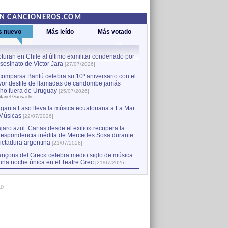
EN CANCIONEROS.COM
s nuevo
Más leído
Más votado
turan en Chile al último exmilitar condenado por
La comparsa Bantú celebra s
asesinato de Víctor Jara
mayor desfile de llamadas
1
[27/07/2026]
hecho fuera de Uruguay
[25
comparsa Bantú celebra su 10º aniversario con el
por Manel Gausachs
or desfile de llamadas de candombe jamás
Capturan en Chile al último
2
ho fuera de Uruguay
[25/07/2026]
el asesinato de Víctor Jara
[
Manel Gausachs
garita Laso lleva la música ecuatoriana a La Mar
Margarita Laso lleva la mús
3
Músicas
de Músicas
[22/07/2026]
[22/07/2026]
jaro azul. Cartas desde el exilio» recupera la
respondencia inédita de Mercedes Sosa durante
dictadura argentina
[21/07/2026]
nçons del Grec» celebra medio siglo de música
una noche única en el Teatre Grec
[21/07/2026]
AD