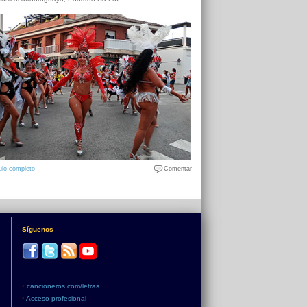
ulo completo
Comentar
Síguenos
•
cancioneros.com/letras
•
Acceso profesional