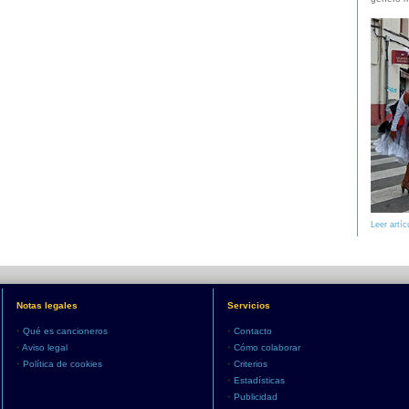
Leer artíc
Notas legales
Servicios
•
Qué es cancioneros
•
Contacto
•
Aviso legal
•
Cómo colaborar
•
Política de cookies
•
Criterios
•
Estadísticas
•
Publicidad