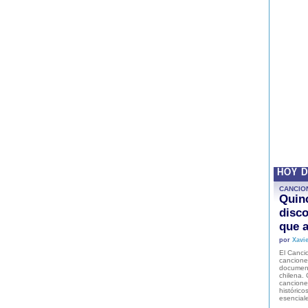
HOY 
CANCIO
Quinc
disco
que a
por
Xavie
El Cancio
cancione
document
chilena. 
canciones
histórico
esencial