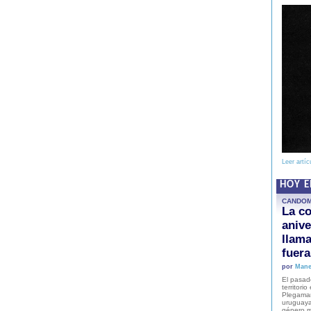
Leer artíc
HOY 
CANDO
La co
anive
llam
fuer
por
Mane
El pasad
territori
Plegaman
uruguaya
género m