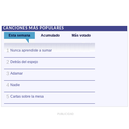
CANCIONES MÁS POPULARES
Esta semana
Acumulado
Más votado
1
1
Nunca aprendiste a sumar
Adamar
2
2
Detrás del espejo
Nadie
3
3
Adamar
Augua que amorta
4
4
Nadie
La punta del iceb
5
5
Cartas sobre la mesa
Versos y rabia
PUBLICIDAD