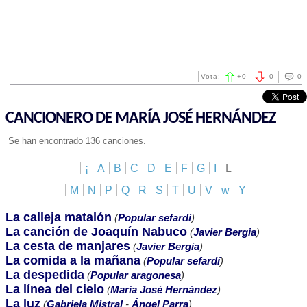
Vota:
+
0
-
0
0
CANCIONERO DE MARÍA JOSÉ HERNÁNDEZ
Se han encontrado 136 canciones.
¡
A
B
C
D
E
F
G
I
L
M
N
P
Q
R
S
T
U
V
w
Y
La calleja matalón
(
Popular sefardí
)
La canción de Joaquín Nabuco
(
Javier Bergia
)
La cesta de manjares
(
Javier Bergia
)
La comida a la mañana
(
Popular sefardí
)
La despedida
(
Popular aragonesa
)
La línea del cielo
(
María José Hernández
)
La luz
(
Gabriela Mistral
-
Ángel Parra
)