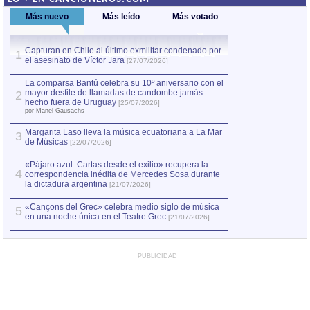
Más nuevo
Más leído
Más votado
Capturan en Chile al último exmilitar condenado por
La comparsa Bantú
1
el asesinato de Víctor Jara
mayor desfile de
1
[27/07/2026]
hecho fuera de U
por Manel Gausachs
La comparsa Bantú celebra su 10º aniversario con el
mayor desfile de llamadas de candombe jamás
2
Capturan en Chile
2
hecho fuera de Uruguay
[25/07/2026]
el asesinato de Ví
por Manel Gausachs
Margarita Laso lleva la música ecuatoriana a La Mar
3
de Músicas
[22/07/2026]
«Pájaro azul. Cartas desde el exilio» recupera la
4
correspondencia inédita de Mercedes Sosa durante
la dictadura argentina
[21/07/2026]
«Cançons del Grec» celebra medio siglo de música
5
en una noche única en el Teatre Grec
[21/07/2026]
PUBLICIDAD