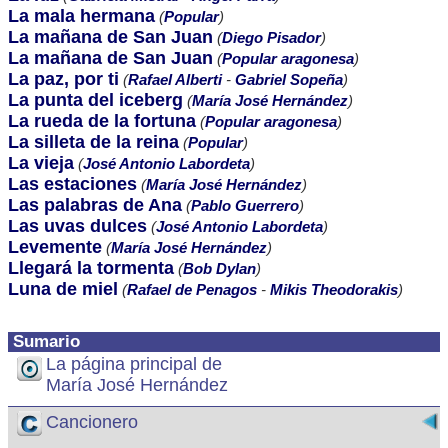
La mala hermana
(
Popular
)
La mañana de San Juan
(
Diego Pisador
)
La mañana de San Juan
(
Popular aragonesa
)
La paz, por ti
(
Rafael Alberti
-
Gabriel Sopeña
)
La punta del iceberg
(
María José Hernández
)
La rueda de la fortuna
(
Popular aragonesa
)
La silleta de la reina
(
Popular
)
La vieja
(
José Antonio Labordeta
)
Las estaciones
(
María José Hernández
)
Las palabras de Ana
(
Pablo Guerrero
)
Las uvas dulces
(
José Antonio Labordeta
)
Levemente
(
María José Hernández
)
Llegará la tormenta
(
Bob Dylan
)
Luna de miel
(
Rafael de Penagos
-
Mikis Theodorakis
)
Sumario
La página principal de
María José Hernández
Cancionero