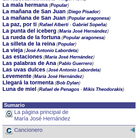
La mala hermana
(
Popular
)
La mañana de San Juan
(
Diego Pisador
)
La mañana de San Juan
(
Popular aragonesa
)
La paz, por ti
(
Rafael Alberti
-
Gabriel Sopeña
)
La punta del iceberg
(
María José Hernández
)
La rueda de la fortuna
(
Popular aragonesa
)
La silleta de la reina
(
Popular
)
La vieja
(
José Antonio Labordeta
)
Las estaciones
(
María José Hernández
)
Las palabras de Ana
(
Pablo Guerrero
)
Las uvas dulces
(
José Antonio Labordeta
)
Levemente
(
María José Hernández
)
Llegará la tormenta
(
Bob Dylan
)
Luna de miel
(
Rafael de Penagos
-
Mikis Theodorakis
)
Sumario
La página principal de
María José Hernández
Cancionero