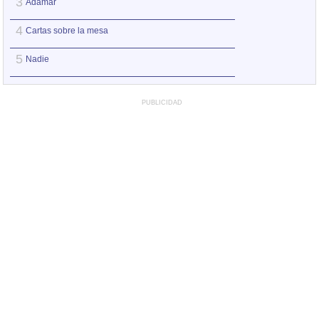
3
3
Adamar
Augua que amorta
4
4
Cartas sobre la mesa
La punta del iceb
5
5
Nadie
Versos y rabia
PUBLICIDAD