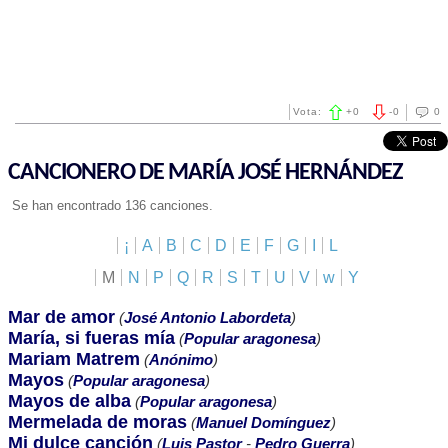
Vota:
+
0
-
0
0
CANCIONERO DE MARÍA JOSÉ HERNÁNDEZ
Se han encontrado 136 canciones.
¡
A
B
C
D
E
F
G
I
L
M
N
P
Q
R
S
T
U
V
w
Y
Mar de amor
(
José Antonio Labordeta
)
María, si fueras mía
(
Popular aragonesa
)
Mariam Matrem
(
Anónimo
)
Mayos
(
Popular aragonesa
)
Mayos de alba
(
Popular aragonesa
)
Mermelada de moras
(
Manuel Domínguez
)
Mi dulce canción
(
Luis Pastor
-
Pedro Guerra
)