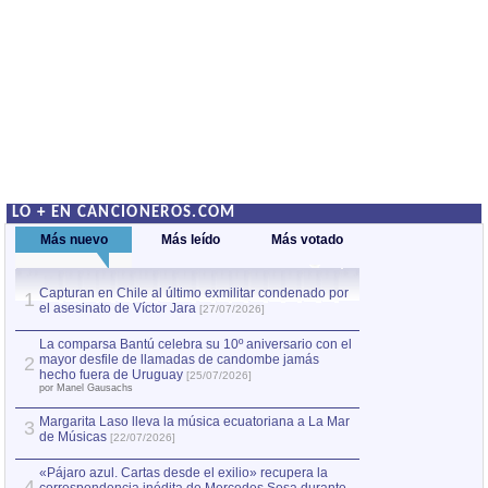
LO + EN CANCIONEROS.COM
Más nuevo
Más leído
Más votado
Capturan en Chile al último exmilitar condenado por
La comparsa Bantú
1
el asesinato de Víctor Jara
mayor desfile de
1
[27/07/2026]
hecho fuera de U
por Manel Gausachs
La comparsa Bantú celebra su 10º aniversario con el
mayor desfile de llamadas de candombe jamás
2
Capturan en Chile
2
hecho fuera de Uruguay
[25/07/2026]
el asesinato de Ví
por Manel Gausachs
Margarita Laso lleva la música ecuatoriana a La Mar
3
de Músicas
[22/07/2026]
«Pájaro azul. Cartas desde el exilio» recupera la
4