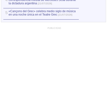
correspondencia inédita de Mercedes Sosa durante
la dictadura argentina
[21/07/2026]
«Cançons del Grec» celebra medio siglo de música
5
en una noche única en el Teatre Grec
[21/07/2026]
PUBLICIDAD