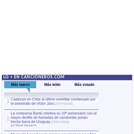
LO + EN CANCIONEROS.COM
Más nuevo
Más leído
Más votado
Capturan en Chile al último exmilitar condenado por
La comparsa Bantú
1
el asesinato de Víctor Jara
mayor desfile de
1
[27/07/2026]
hecho fuera de U
por Manel Gausachs
La comparsa Bantú celebra su 10º aniversario con el
mayor desfile de llamadas de candombe jamás
2
Capturan en Chile
2
hecho fuera de Uruguay
[25/07/2026]
el asesinato de Ví
por Manel Gausachs