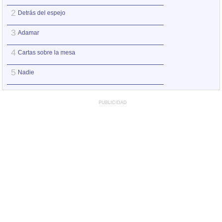
2
2
Detrás del espejo
Nadie
3
3
Adamar
Augua que amorta
4
4
Cartas sobre la mesa
La punta del iceb
5
5
Nadie
Versos y rabia
PUBLICIDAD