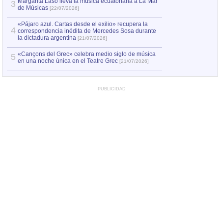
Margarita Laso lleva la música ecuatoriana a La Mar
3
de Músicas
[22/07/2026]
«Pájaro azul. Cartas desde el exilio» recupera la
4
correspondencia inédita de Mercedes Sosa durante
la dictadura argentina
[21/07/2026]
«Cançons del Grec» celebra medio siglo de música
5
en una noche única en el Teatre Grec
[21/07/2026]
PUBLICIDAD