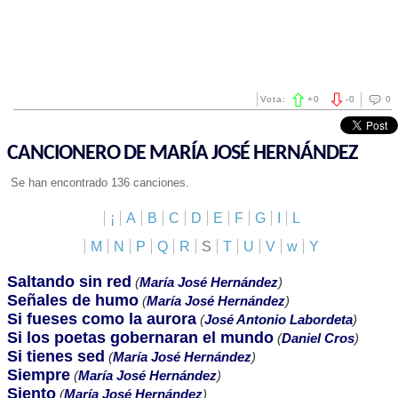
Vota:
+
0
-
0
0
CANCIONERO DE MARÍA JOSÉ HERNÁNDEZ
Se han encontrado 136 canciones.
¡
A
B
C
D
E
F
G
I
L
M
N
P
Q
R
S
T
U
V
w
Y
Saltando sin red
(
María José Hernández
)
Señales de humo
(
María José Hernández
)
Si fueses como la aurora
(
José Antonio Labordeta
)
Si los poetas gobernaran el mundo
(
Daniel Cros
)
Si tienes sed
(
María José Hernández
)
Siempre
(
María José Hernández
)
Siento
(
María José Hernández
)