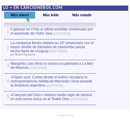
LO + EN CANCIONEROS.COM
Más nuevo
Más leído
Más votado
Capturan en Chile al último exmilitar condenado por
La comparsa Bantú
1
el asesinato de Víctor Jara
mayor desfile de
1
[27/07/2026]
hecho fuera de U
por Manel Gausachs
La comparsa Bantú celebra su 10º aniversario con el
mayor desfile de llamadas de candombe jamás
2
Capturan en Chile
2
hecho fuera de Uruguay
[25/07/2026]
el asesinato de Ví
por Manel Gausachs
Margarita Laso lleva la música ecuatoriana a La Mar
3
de Músicas
[22/07/2026]
«Pájaro azul. Cartas desde el exilio» recupera la
4
correspondencia inédita de Mercedes Sosa durante
la dictadura argentina
[21/07/2026]
«Cançons del Grec» celebra medio siglo de música
5
en una noche única en el Teatre Grec
[21/07/2026]
PUBLICIDAD