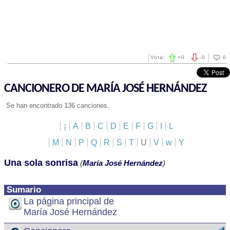
Vota:
+
0
-
0
0
CANCIONERO DE MARÍA JOSÉ HERNÁNDEZ
Se han encontrado 136 canciones.
¡
A
B
C
D
E
F
G
I
L
M
N
P
Q
R
S
T
U
V
w
Y
Una sola sonrisa
(
María José Hernández
)
Sumario
La página principal de
María José Hernández