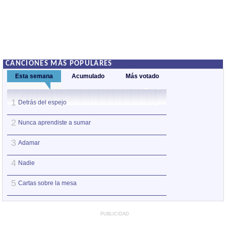
CANCIONES MÁS POPULARES
Esta semana
Acumulado
Más votado
1
1
Detrás del espejo
Adamar
2
2
Nunca aprendiste a sumar
Nadie
3
3
Adamar
Augua que amorta
4
4
Nadie
La punta del iceb
5
5
Cartas sobre la mesa
Versos y rabia
PUBLICIDAD