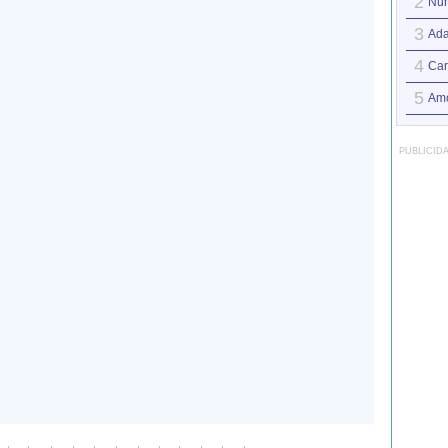
2
Nun
3
Ad
4
Car
5
Amo
PUBLICID