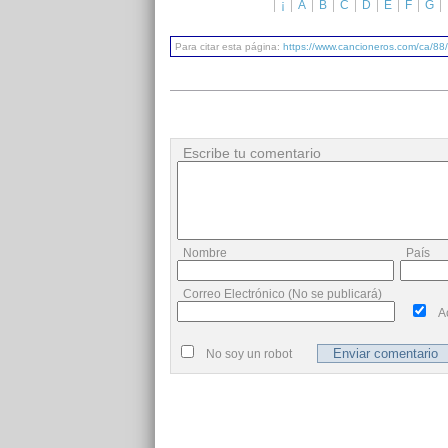
¡
A
B
C
D
E
F
G
Para citar esta página:
https://www.cancioneros.com/ca/88
Escribe tu comentario
Nombre
País
Correo Electrónico (No se publicará)
A
No soy un robot