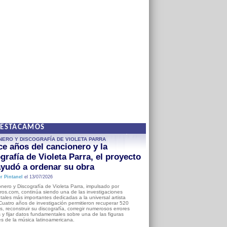
DESTACAMOS
NERO Y DISCOGRAFÍA DE VIOLETA PARRA
e años del cancionero y la
grafía de Violeta Parra, el proyecto
yudó a ordenar su obra
r Pintanel
el 13/07/2026
nero y Discografía de Violeta Parra, impulsado por
ros.com, continúa siendo una de las investigaciones
ales más importantes dedicadas a la universal artista
Cuatro años de investigación permitieron recuperar 520
, reconstruir su discografía, corregir numerosos errores
s y fijar datos fundamentales sobre una de las figuras
es de la música latinoamericana.