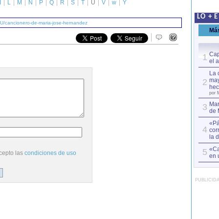
I
L
M
N
P
Q
R
S
T
U
V
w
Y
LO + 
/U/cancionero-de-maria-jose-hernandez
Má
Cap
1
el 
La 
may
2
hec
por 
Mar
3
de 
«Pá
4
cor
la 
«Ca
5
cepto las
condiciones de uso
en 
PUBLICID