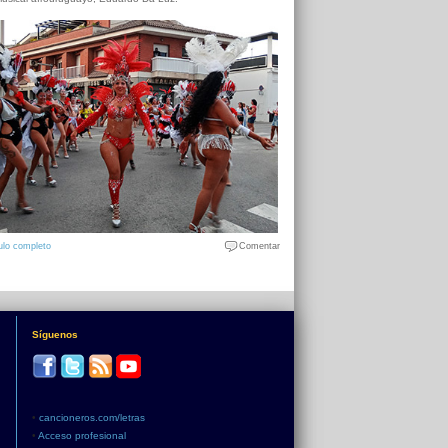
ulo completo
Comentar
Síguenos
•
cancioneros.com/letras
•
Acceso profesional