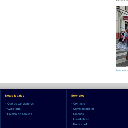
Leer artíc
Notas legales
Servicios
•
Qué es cancioneros
•
Contacto
•
Aviso legal
•
Cómo colaborar
•
Política de cookies
•
Criterios
•
Estadísticas
•
Publicidad