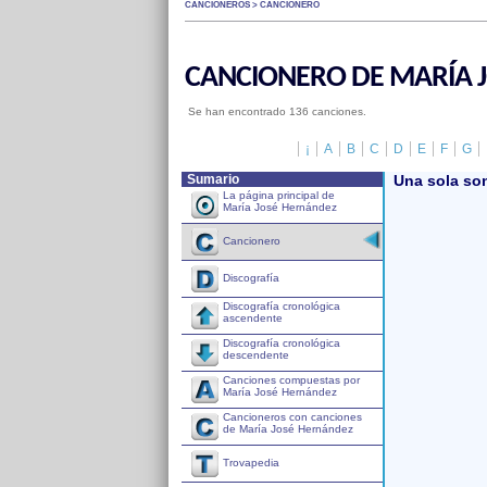
CANCIONEROS > CANCIONERO
CANCIONERO DE MARÍA 
Se han encontrado 136 canciones.
¡
A
B
C
D
E
F
G
Sumario
Una sola son
La página principal de
María José Hernández
Cancionero
Discografía
Discografía cronológica
ascendente
Discografía cronológica
descendente
Canciones compuestas por
María José Hernández
Cancioneros con canciones
de María José Hernández
Trovapedia