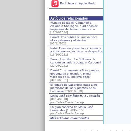
Escúchalo en Apple Music
Artículos relacionados
«Cuatro décadas, Cantando a
Alejandro Santiago», a 40 años de
trayectoria del trovador mexicano
[12/10/2024]
Daniel Cros publica su nuevo disco
«Las palmeras y el viento»
[02/11/2021]
Pablo Guerrero presenta «Y volvimos
a abrazarnos», su disco de despedida
[16/10/2021]
Serrat, Loquillo o La Bullonera: la
canción se rinde a Joaquín Carbonell
[22/09/2021]
Daniel Cros presenta «Si los poetas
gobernaran el mundo», primer
videoclip de su próximo disco
[30/06/2021]
El legado de Labordeta pasa a los
premiados de los V premios de su
Fundación
[26/11/2019]
María José Hernández: As y corazón
[08/04/2018]
por Carles Gracia Escarp
La gran cosecha de María José
Hernández
[10/03/2015]
por Carles Gracia Escarp
Más artículos relacionados