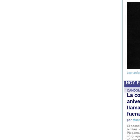
Leer artíc
HOY 
CANDO
La co
anive
llam
fuer
por
Mane
El pasad
territori
Plegaman
uruguaya
género m