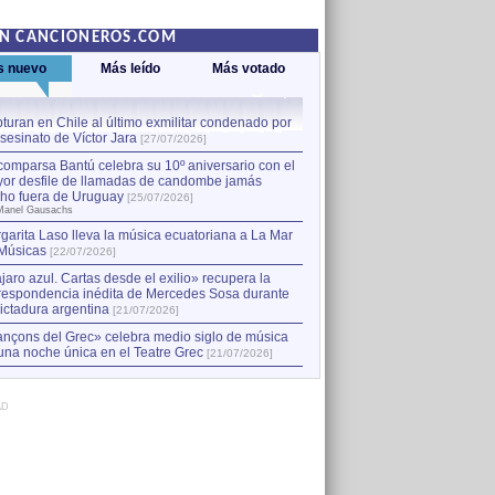
EN CANCIONEROS.COM
s nuevo
Más leído
Más votado
turan en Chile al último exmilitar condenado por
La comparsa Bantú celebra s
asesinato de Víctor Jara
mayor desfile de llamadas
1
[27/07/2026]
hecho fuera de Uruguay
[25
comparsa Bantú celebra su 10º aniversario con el
por Manel Gausachs
or desfile de llamadas de candombe jamás
Capturan en Chile al último
2
ho fuera de Uruguay
[25/07/2026]
el asesinato de Víctor Jara
[
Manel Gausachs
garita Laso lleva la música ecuatoriana a La Mar
Músicas
[22/07/2026]
jaro azul. Cartas desde el exilio» recupera la
respondencia inédita de Mercedes Sosa durante
dictadura argentina
[21/07/2026]
nçons del Grec» celebra medio siglo de música
una noche única en el Teatre Grec
[21/07/2026]
AD