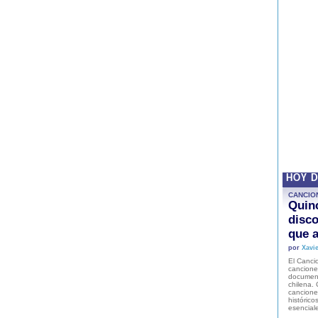
HOY 
CANCIO
Quinc
disco
que a
por
Xavie
El Cancio
cancione
document
chilena. 
canciones
histórico
esencial