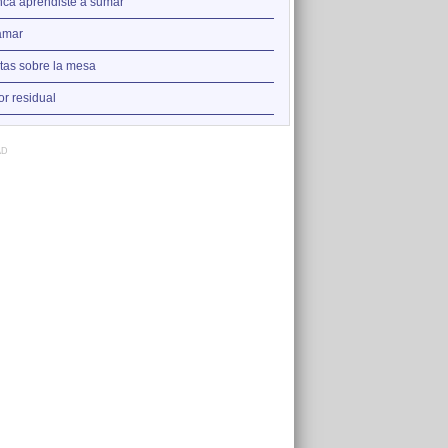
2
ca aprendiste a sumar
Nadie
3
amar
Augua que amorta la set
4
tas sobre la mesa
La punta del iceberg
5
r residual
Versos y rabia
AD