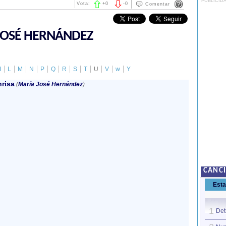
PUBLICID
Vota:
+
0
-
0
Comentar
JOSÉ HERNÁNDEZ
I
L
M
N
P
Q
R
S
T
U
V
w
Y
risa
(
María José Hernández
)
CANC
Est
1
Det