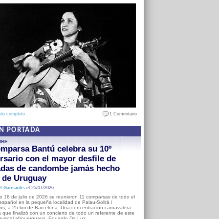
ulo completo
1 Comentario
EN PORTADA
MBE
mparsa Bantú celebra su 10º
rsario con el mayor desfile de
adas de candombe jamás hecho
a de Uruguay
l Gausachs
el 25/07/2026
o 18 de julio de 2026 se reunieron 11 comparsas de todo el
o español en la pequeña localidad de Palau-Solità i
s, a 25 km de Barcelona. Una concentración carnavalera
 que finalizó con un concierto de todo un referente de este
usical afrouruguayo, Eduardo Da Luz.