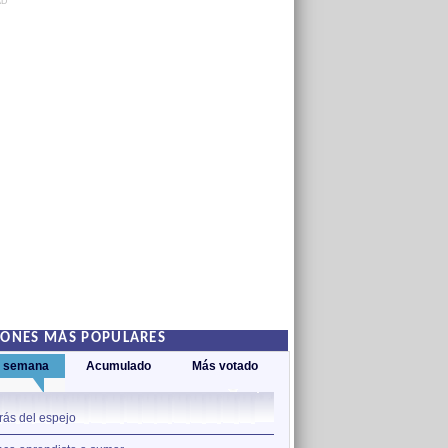
AD
IONES MÁS POPULARES
a semana
Acumulado
Más votado
1
rás del espejo
Adamar