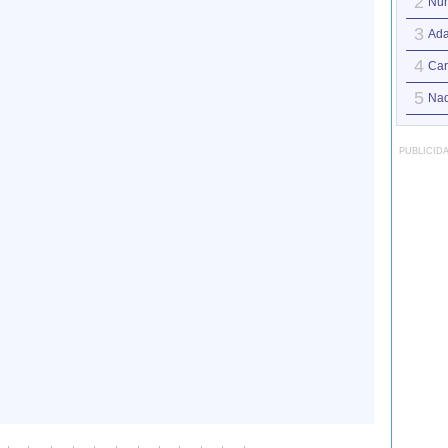
2
Nun
3
Ad
4
Car
5
Nad
PUBLICID