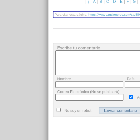
¡
A
B
C
D
E
F
G
Para citar esta página:
https://www.cancioneros.com/ca/88
Escribe tu comentario
Nombre
País
Correo Electrónico (No se publicará)
A
No soy un robot