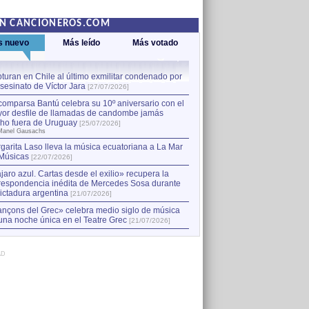
EN CANCIONEROS.COM
s nuevo
Más leído
Más votado
turan en Chile al último exmilitar condenado por
La comparsa Bantú celebra s
asesinato de Víctor Jara
mayor desfile de llamadas
1
[27/07/2026]
hecho fuera de Uruguay
[25
comparsa Bantú celebra su 10º aniversario con el
por Manel Gausachs
or desfile de llamadas de candombe jamás
Capturan en Chile al último
2
ho fuera de Uruguay
[25/07/2026]
el asesinato de Víctor Jara
[
Manel Gausachs
garita Laso lleva la música ecuatoriana a La Mar
Músicas
[22/07/2026]
jaro azul. Cartas desde el exilio» recupera la
respondencia inédita de Mercedes Sosa durante
dictadura argentina
[21/07/2026]
nçons del Grec» celebra medio siglo de música
una noche única en el Teatre Grec
[21/07/2026]
AD