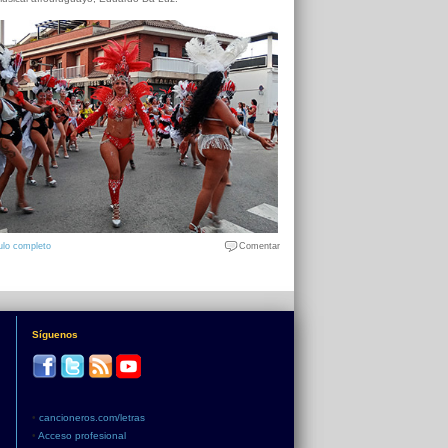
ulo completo
Comentar
Síguenos
•
cancioneros.com/letras
•
Acceso profesional