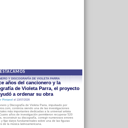
DESTACAMOS
NERO Y DISCOGRAFÍA DE VIOLETA PARRA
e años del cancionero y la
grafía de Violeta Parra, el proyecto
yudó a ordenar su obra
r Pintanel
el 13/07/2026
nero y Discografía de Violeta Parra, impulsado por
ros.com, continúa siendo una de las investigaciones
ales más importantes dedicadas a la universal artista
Cuatro años de investigación permitieron recuperar 520
, reconstruir su discografía, corregir numerosos errores
s y fijar datos fundamentales sobre una de las figuras
es de la música latinoamericana.