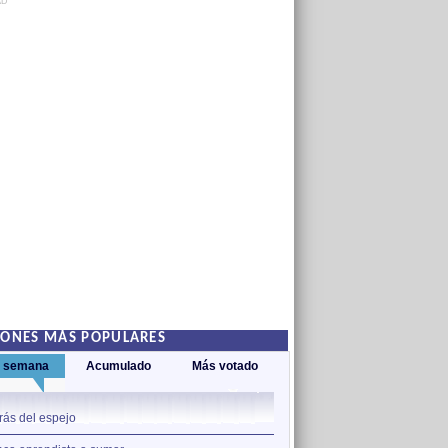
AD
IONES MÁS POPULARES
a semana
Acumulado
Más votado
1
rás del espejo
Adamar