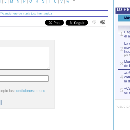
I
L
M
N
P
Q
R
S
T
U
V
w
Y
LO + 
/Y/cancionero-de-maria-jose-hernandez
Má
Cap
1
el 
La 
may
2
hec
por 
Mar
3
de 
«Pá
4
cor
la 
«Ca
5
cepto las
condiciones de uso
en 
PUBLICID