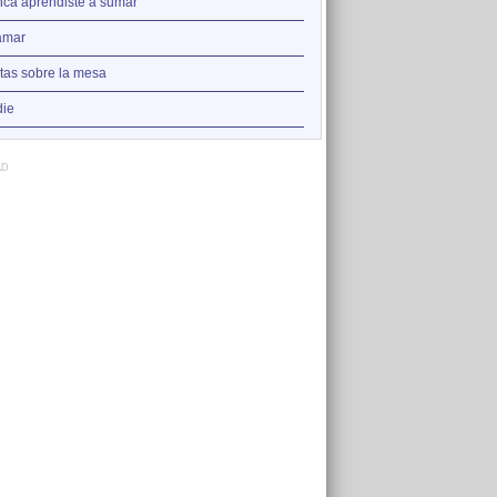
2
ca aprendiste a sumar
Nadie
3
amar
Augua que amorta la set
4
tas sobre la mesa
La punta del iceberg
5
ie
Versos y rabia
AD