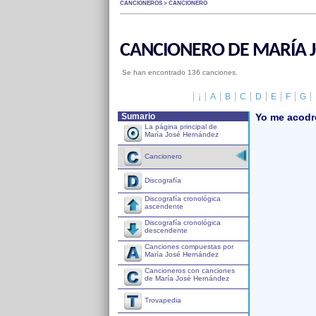
CANCIONEROS > CANCIONERO
CANCIONERO DE MARÍA 
Se han encontrado 136 canciones.
¡
A
B
C
D
E
F
G
Sumario
Yo me acodr
La página principal de
María José Hernández
Cancionero
Discografía
Discografía cronológica
ascendente
Discografía cronológica
descendente
Canciones compuestas por
María José Hernández
Cancioneros con canciones
de María José Hernández
Trovapedia