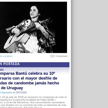
ulo completo
1 Comentario
EN PORTADA
MBE
mparsa Bantú celebra su 10º
rsario con el mayor desfile de
adas de candombe jamás hecho
a de Uruguay
l Gausachs
el 25/07/2026
o 18 de julio de 2026 se reunieron 11 comparsas de todo el
o español en la pequeña localidad de Palau-Solità i
s, a 25 km de Barcelona. Una concentración carnavalera
 que finalizó con un concierto de todo un referente de este
usical afrouruguayo, Eduardo Da Luz.