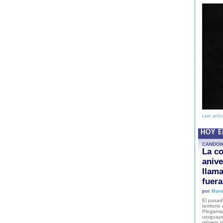
Leer artíc
HOY 
CANDO
La co
anive
llam
fuer
por
Mane
El pasad
territori
Plegaman
uruguaya
género m