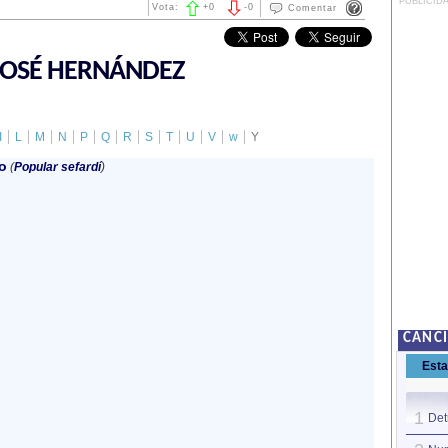
PUBLICID
Vota:
+
0
-
0
Comentar
JOSÉ HERNÁNDEZ
I
L
M
N
P
Q
R
S
T
U
V
w
Y
o
(
Popular sefardí
)
CANC
Est
1
Det