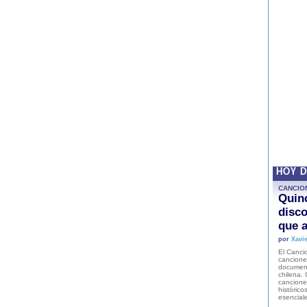
HOY 
CANCIO
Quinc
disco
que a
por
Xavie
El Cancio
cancione
document
chilena. 
canciones
histórico
esencial