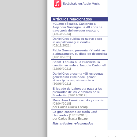
Escúchalo en Apple Music
Artículos relacionados
«Cuatro décadas, Cantando a
Alejandro Santiago», a 40 años de
trayectoria del trovador mexicano
[12/10/2024]
Daniel Cros publica su nuevo disco
«Las palmeras y el viento»
[02/11/2021]
Pablo Guerrero presenta «Y volvimos
a abrazarnos», su disco de despedida
[16/10/2021]
Serrat, Loquillo o La Bullonera: la
canción se rinde a Joaquín Carbonell
[22/09/2021]
Daniel Cros presenta «Si los poetas
gobernaran el mundo», primer
videoclip de su próximo disco
[30/06/2021]
El legado de Labordeta pasa a los
premiados de los V premios de su
Fundación
[26/11/2019]
María José Hernández: As y corazón
[08/04/2018]
por Carles Gracia Escarp
La gran cosecha de María José
Hernández
[10/03/2015]
por Carles Gracia Escarp
Más artículos relacionados