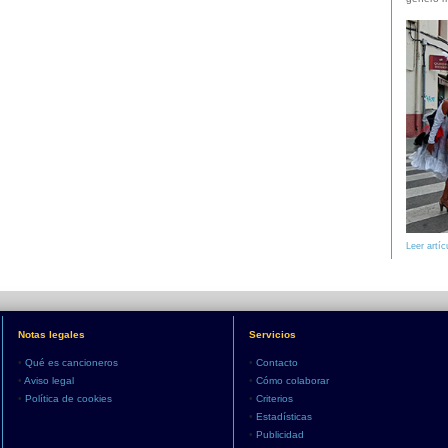
Leer artíc
Notas legales
Servicios
•
Qué es cancioneros
•
Contacto
•
Aviso legal
•
Cómo colaborar
•
Política de cookies
•
Criterios
•
Estadísticas
•
Publicidad