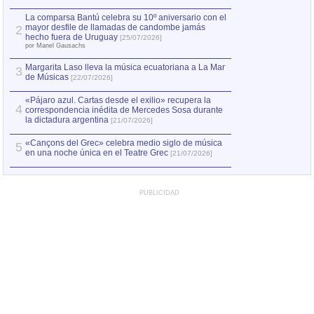
hecho fuera de U
por Manel Gausachs
La comparsa Bantú celebra su 10º aniversario con el
mayor desfile de llamadas de candombe jamás
2
Capturan en Chile
2
hecho fuera de Uruguay
[25/07/2026]
el asesinato de Ví
por Manel Gausachs
Margarita Laso lleva la música ecuatoriana a La Mar
3
de Músicas
[22/07/2026]
«Pájaro azul. Cartas desde el exilio» recupera la
4
correspondencia inédita de Mercedes Sosa durante
la dictadura argentina
[21/07/2026]
«Cançons del Grec» celebra medio siglo de música
5
en una noche única en el Teatre Grec
[21/07/2026]
PUBLICIDAD