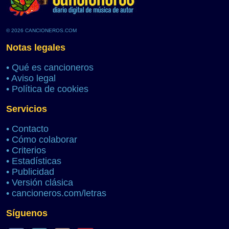
© 2026 CANCIONEROS.COM
Notas legales
•
Qué es cancioneros
•
Aviso legal
•
Política de cookies
Servicios
•
Contacto
•
Cómo colaborar
•
Criterios
•
Estadísticas
•
Publicidad
•
Versión clásica
•
cancioneros.com/letras
Síguenos