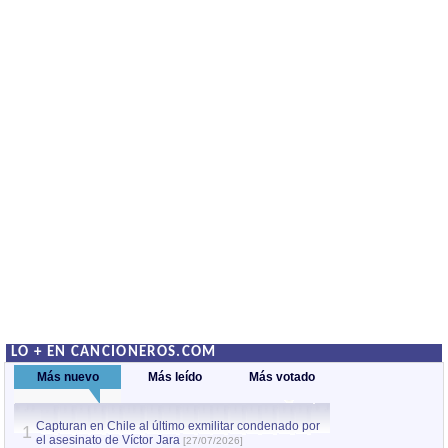
LO + EN CANCIONEROS.COM
Más nuevo
Más leído
Más votado
Capturan en Chile al último exmilitar condenado por
La comparsa Bantú
1
el asesinato de Víctor Jara
mayor desfile de
1
[27/07/2026]