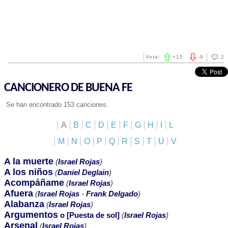
Vota:
+
15
-
9
2
CANCIONERO DE BUENA FE
Se han encontrado 153 canciones.
A
B
C
D
E
F
G
H
I
L
M
N
O
P
Q
R
S
T
U
V
A la muerte
(
Israel Rojas
)
A los niños
(
Daniel Deglain
)
Acompáñame
(
Israel Rojas
)
Afuera
(
Israel Rojas
-
Frank Delgado
)
Alabanza
(
Israel Rojas
)
Argumentos
o [Puesta de sol]
(
Israel Rojas
)
Arsenal
(
Israel Rojas
)