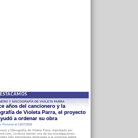
DESTACAMOS
NERO Y DISCOGRAFÍA DE VIOLETA PARRA
e años del cancionero y la
grafía de Violeta Parra, el proyecto
yudó a ordenar su obra
r Pintanel
el 13/07/2026
nero y Discografía de Violeta Parra, impulsado por
ros.com, continúa siendo una de las investigaciones
ales más importantes dedicadas a la universal artista