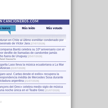
EN CANCIONEROS.COM
s nuevo
Más leído
Más votado
turan en Chile al último exmilitar condenado por
La comparsa Bantú celebra s
asesinato de Víctor Jara
mayor desfile de llamadas
1
[27/07/2026]
hecho fuera de Uruguay
[25
comparsa Bantú celebra su 10º aniversario con el
por Manel Gausachs
or desfile de llamadas de candombe jamás
Capturan en Chile al último
2
ho fuera de Uruguay
[25/07/2026]
el asesinato de Víctor Jara
[
Manel Gausachs
garita Laso lleva la música ecuatoriana a La Mar
Margarita Laso lleva la mús
3
Músicas
de Músicas
[22/07/2026]
[22/07/2026]
jaro azul. Cartas desde el exilio» recupera la
respondencia inédita de Mercedes Sosa durante
dictadura argentina
[21/07/2026]
nçons del Grec» celebra medio siglo de música
una noche única en el Teatre Grec
[21/07/2026]
AD