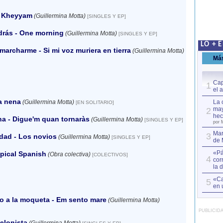
 Kheyyam
(Guillermina Motta)
[SINGLES Y EP]
drás - One morning
(Guillermina Motta)
[SINGLES Y EP]
LO + 
marcharme - Si mi voz muriera en tierra
(Guillermina Motta)
Má
Cap
1
el 
 nena
(Guillermina Motta)
La 
[EN SOLITARIO]
may
2
hec
a - Digue'm quan tornaràs
(Guillermina Motta)
[SINGLES Y EP]
por 
Mar
3
dad - Los novios
(Guillermina Motta)
[SINGLES Y EP]
de 
«Pá
pical Spanish
(Obra colectiva)
[COLECTIVOS]
4
cor
la 
«Ca
5
en 
o a la moqueta - Em sento mare
(Guillermina Motta)
PUBLICID
elonista