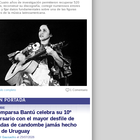
Cuatro años de investigación permitieron recuperar 520
, reconstruir su discografía, corregir numerosos errores
s y fijar datos fundamentales sobre una de las figuras
es de la música latinoamericana.
ulo completo
1 Comentario
EN PORTADA
MBE
mparsa Bantú celebra su 10º
rsario con el mayor desfile de
adas de candombe jamás hecho
a de Uruguay
l Gausachs
el 25/07/2026