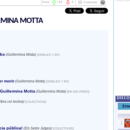
PUBLICID
Vota:
+
16
-
0
Comentar
ERMINA MOTTA
obs
(Guillermina Motta)
[SINGLES Y EP]
er morir
(Guillermina Motta)
[SINGLES Y EP]
 Guillermina Motta
(Guillermina Motta)
[EN SOLITARIO]
DISCO
Obra col·lectiva)
[COLECTIVOS]
Est
1
ia pública!
(Els Setze Jutges)
[COLECTIVOS]