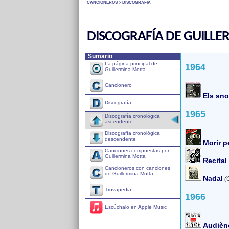
CANCIONEROS > DISCOGRAFÍA
DISCOGRAFÍA DE GUILL
Sumario
La página principal de
1964
Guillermina Motta
Cancionero
Els sn
Discografía
1965
Discografía cronológica
ascendente
Discografía cronológica
descendente
Morir p
Canciones compuestas por
Guillermina Motta
Recital
Cancioneros con canciones
de Guillermina Motta
Nadal
(
Trovapedia
1966
Escúchalo en Apple Music
Audiènc