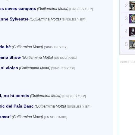
2
les seves cançons
(Guillermina Motta)
[SINGLES Y EP]
3
nne Sylvestre
(Guillermina Motta)
[SINGLES Y EP]
4
5
da bé
(Guillermina Motta)
[SINGLES Y EP]
rmina Show
(Guillermina Motta)
[EN SOLITARIO]
PUBLICID
 ni violes
(Guillermina Motta)
[SINGLES Y EP]
ll, no hi pensis
(Guillermina Motta)
[SINGLES Y EP]
ic del País Basc
(Guillermina Motta)
[SINGLES Y EP]
'amor!
(Guillermina Motta)
[EN SOLITARIO]