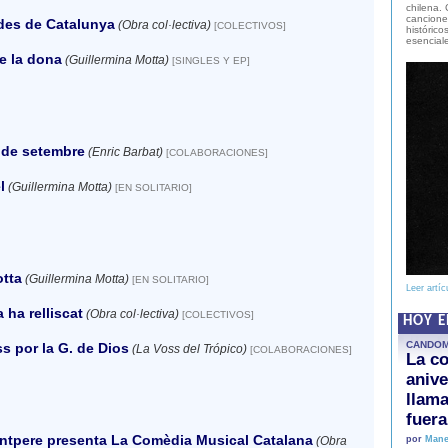
chilena. 
canciones
des de Catalunya
(Obra col·lectiva)
[COLECTIVOS]
histórico
esencial
e la dona
(Guillermina Motta)
[SINGLES Y EP]
 de setembre
(Enric Barbat)
[COLABORACIONES]
l
(Guillermina Motta)
[EN SOLITARIO]
tta
(Guillermina Motta)
[EN SOLITARIO]
Leer artíc
 ha relliscat
(Obra col·lectiva)
[COLECTIVOS]
HOY 
CANDO
s por la G. de Dios
(La Voss del Trópico)
[COLABORACIONES]
La co
anive
llam
fuer
ntpere presenta La Comèdia Musical Catalana
(Obra
por
Mane