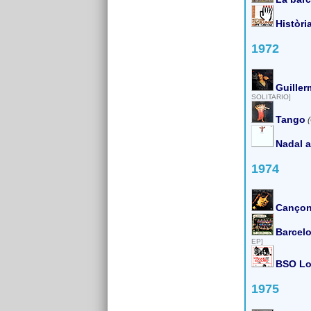
Històr
1972
Guiller
SOLITARIO]
Tango
(
Nadal a
1974
Cançon
Barcelo
EP]
BSO Los
1975