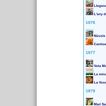
Llegen
L'any d
1976
Núvols
Cantice
1977
Vota Mo
La reina
La Voss
1979
Mari Sa