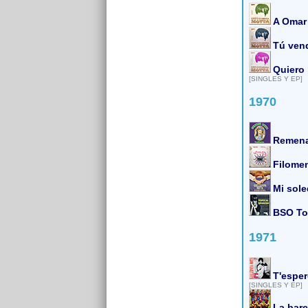
A Omar
Tú ven
Quiero 
[SINGLES Y EP]
1970
Remena
Filomen
Mi sole
BSO To
1971
T'esper
[SINGLES Y EP]
La barc