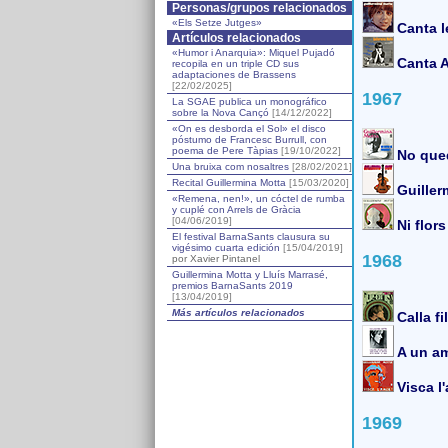
Personas/grupos relacionados
«Els Setze Jutges»
Canta 
Artículos relacionados
«Humor i Anarquia»: Miquel Pujadó
Canta A
recopila en un triple CD sus
adaptaciones de Brassens
[22/02/2025]
1967
La SGAE publica un monográfico
sobre la Nova Cançó
[14/12/2022]
«On es desborda el Sol» el disco
póstumo de Francesc Burrull, con
poema de Pere Tàpias
[19/10/2022]
No que
Una bruixa com nosaltres
[28/02/2021]
Recital Guillermina Motta
[15/03/2020]
Guille
«Remena, nen!», un cóctel de rumba
y cuplé con Arrels de Gràcia
[04/06/2019]
Ni flors
El festival BarnaSants clausura su
vigésimo cuarta edición
[15/04/2019]
1968
por Xavier Pintanel
Guillermina Motta y Lluís Marrasé,
premios BarnaSants 2019
[13/04/2019]
Más artículos relacionados
Calla fi
A un am
Visca l
1969