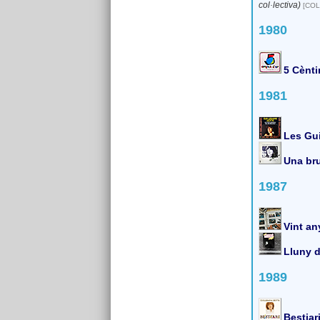
col·lectiva)
[COL
1980
5 Cènti
1981
Les Gui
Una bru
1987
Vint an
Lluny d
1989
Bestiar