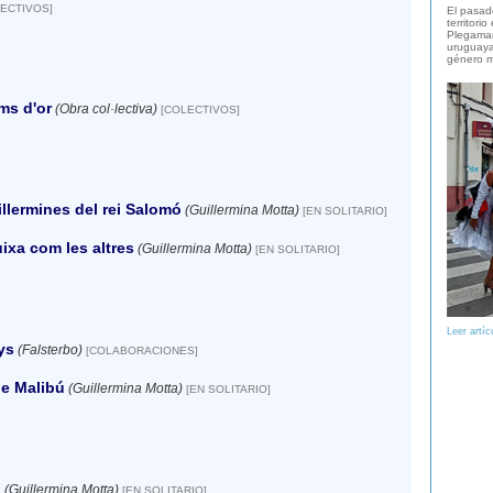
ECTIVOS]
El pasad
territori
Plegaman
uruguaya
género m
ms d'or
(Obra col·lectiva)
[COLECTIVOS]
llermines del rei Salomó
(Guillermina Motta)
[EN SOLITARIO]
ixa com les altres
(Guillermina Motta)
[EN SOLITARIO]
Leer artíc
ys
(Falsterbo)
[COLABORACIONES]
e Malibú
(Guillermina Motta)
[EN SOLITARIO]
i
(Guillermina Motta)
[EN SOLITARIO]