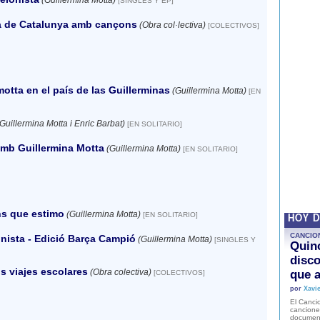
(Guillermina Motta)
[SINGLES Y EP]
ia de Catalunya amb cançons
(Obra col·lectiva)
[COLECTIVOS]
motta en el país de las Guillerminas
(Guillermina Motta)
[EN
Guillermina Motta i Enric Barbat)
[EN SOLITARIO]
mb Guillermina Motta
(Guillermina Motta)
[EN SOLITARIO]
s que estimo
(Guillermina Motta)
[EN SOLITARIO]
HOY 
CANCIO
nista - Edició Barça Campió
(Guillermina Motta)
[SINGLES Y
Quinc
disco
 viajes escolares
(Obra colectiva)
que a
[COLECTIVOS]
por
Xavie
El Cancio
cancione
document