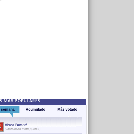
AD
S MÁS POPULARES
a semana
Acumulado
Más votado
Visca l'amor!
Remena nena
1
(Guillermina Motta)
[1968]
(Guillermina Motta)
[1970