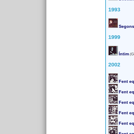
1993
Segons 
1999
Íntim
(G
2002
Fent eq
Fent eq
Fent eq
Fent eq
Fent eq
Fent eq