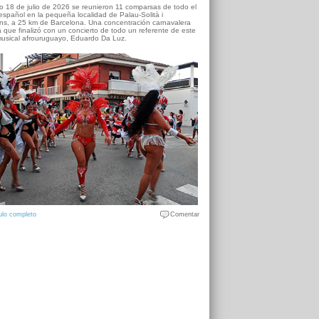
o 18 de julio de 2026 se reunieron 11 comparsas de todo el
o español en la pequeña localidad de Palau-Solità i
s, a 25 km de Barcelona. Una concentración carnavalera
 que finalizó con un concierto de todo un referente de este
usical afrouruguayo, Eduardo Da Luz.
ulo completo
Comentar