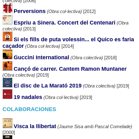
colectiva)
[2008]
Perversions
(Obra col·lectiva)
[2012]
Espriu a Sinera. Concert del Centenari
(Obra
colectiva)
[2013]
Si els fills de puta volessin... el Quico es faria
caçador
(Obra col·lectiva)
[2014]
Guccini International
(Obra colectiva)
[2018]
Cançó de carrer. Cantem Ramon Muntaner
(Obra colectiva)
[2019]
El disc de La Marató 2019
(Obra colectiva)
[2019]
19 nadales
(Obra col·lectiva)
[2019]
COLABORACIONES
Visca la llibertat
(Jaume Sisa amb Pascal Comelade)
[2000]