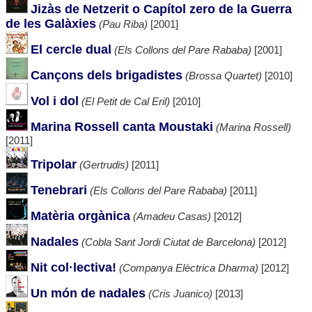
Jizàs de Netzerit o Capítol zero de la Guerra
de les Galàxies
(Pau Riba)
[2001]
El cercle dual
(Els Collons del Pare Rababa)
[2001]
Cançons dels brigadistes
(Brossa Quartet)
[2010]
Vol i dol
(El Petit de Cal Eril)
[2010]
Marina Rossell canta Moustaki
(Marina Rossell)
[2011]
Tripolar
(Gertrudis)
[2011]
Tenebrari
(Els Collons del Pare Rababa)
[2011]
Matèria orgànica
(Amadeu Casas)
[2012]
Nadales
(Cobla Sant Jordi Ciutat de Barcelona)
[2012]
Nit col·lectiva!
(Companya Elèctrica Dharma)
[2012]
Un món de nadales
(Cris Juanico)
[2013]