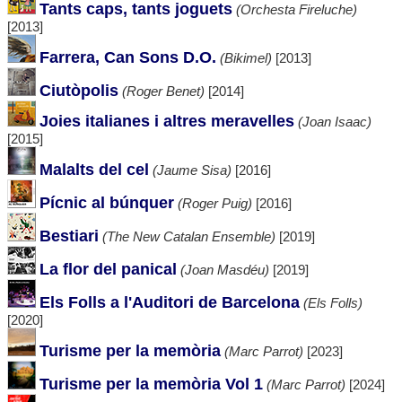
Tants caps, tants joguets
(Orchesta Fireluche)
[2013]
Farrera, Can Sons D.O.
(Bikimel)
[2013]
Ciutòpolis
(Roger Benet)
[2014]
Joies italianes i altres meravelles
(Joan Isaac)
[2015]
Malalts del cel
(Jaume Sisa)
[2016]
Pícnic al búnquer
(Roger Puig)
[2016]
Bestiari
(The New Catalan Ensemble)
[2019]
La flor del panical
(Joan Masdéu)
[2019]
Els Folls a l'Auditori de Barcelona
(Els Folls)
[2020]
Turisme per la memòria
(Marc Parrot)
[2023]
Turisme per la memòria Vol 1
(Marc Parrot)
[2024]