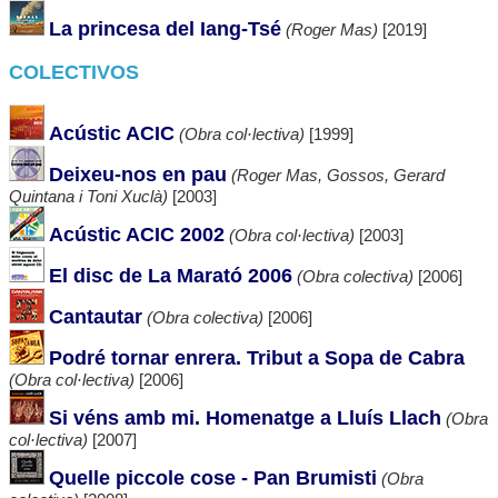
La princesa del Iang-Tsé
(Roger Mas)
[2019]
COLECTIVOS
Acústic ACIC
(Obra col·lectiva)
[1999]
Deixeu-nos en pau
(Roger Mas, Gossos, Gerard
Quintana i Toni Xuclà)
[2003]
Acústic ACIC 2002
(Obra col·lectiva)
[2003]
El disc de La Marató 2006
(Obra colectiva)
[2006]
Cantautar
(Obra colectiva)
[2006]
Podré tornar enrera. Tribut a Sopa de Cabra
(Obra col·lectiva)
[2006]
Si véns amb mi. Homenatge a Lluís Llach
(Obra
col·lectiva)
[2007]
Quelle piccole cose - Pan Brumisti
(Obra