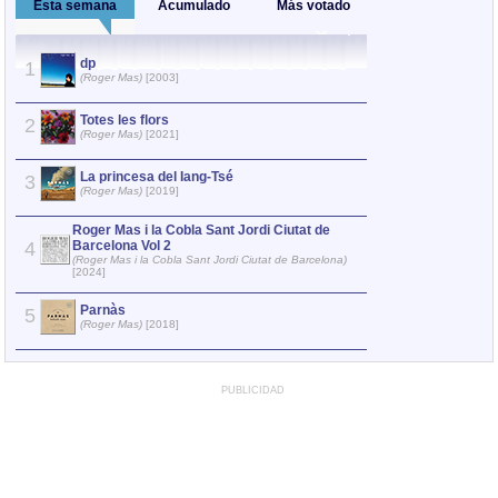
Esta semana
Acumulado
Más votado
dp
Parnàs
1
1
(Roger Mas)
[2003]
(Roger Mas)
Totes les flors
Les flors 
2
2
(Roger Mas)
[2021]
(Roger Mas)
Roger Mas i
La princesa del Iang-Tsé
3
3
Barcelona
(Roger Mas)
[2019]
(Roger Mas i 
[2012]
Roger Mas i la Cobla Sant Jordi Ciutat de
4
Barcelona Vol 2
Les cançon
4
(Roger Mas i la Cobla Sant Jordi Ciutat de Barcelona)
(Roger Mas)
[2024]
Parnàs
La princes
5
5
(Roger Mas)
[2018]
(Roger Mas)
PUBLICIDAD