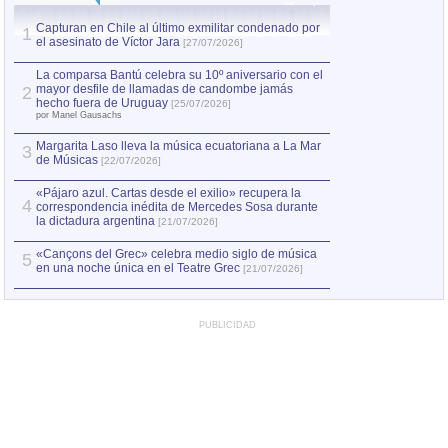
Capturan en Chile al último exmilitar condenado por
La comparsa Bantú
1
el asesinato de Víctor Jara
mayor desfile de
1
[27/07/2026]
hecho fuera de U
por Manel Gausachs
La comparsa Bantú celebra su 10º aniversario con el
mayor desfile de llamadas de candombe jamás
2
Capturan en Chile
2
hecho fuera de Uruguay
[25/07/2026]
el asesinato de Ví
por Manel Gausachs
Margarita Laso lleva la música ecuatoriana a La Mar
3
de Músicas
[22/07/2026]
«Pájaro azul. Cartas desde el exilio» recupera la
4
correspondencia inédita de Mercedes Sosa durante
la dictadura argentina
[21/07/2026]
«Cançons del Grec» celebra medio siglo de música
5
en una noche única en el Teatre Grec
[21/07/2026]
PUBLICIDAD