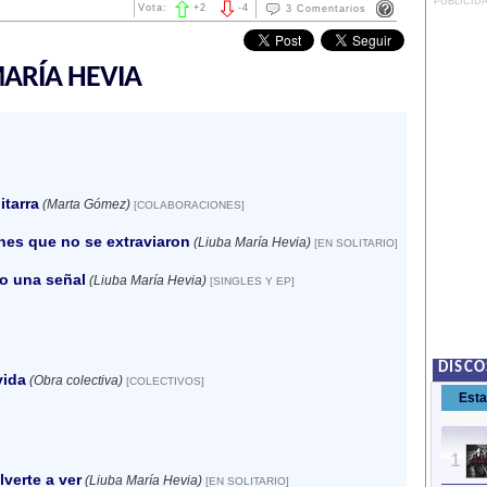
PUBLICID
Vota:
+
2
-
4
3 Comentarios
MARÍA HEVIA
itarra
(Marta Gómez)
[COLABORACIONES]
es que no se extraviaron
(Liuba María Hevia)
[EN SOLITARIO]
o una señal
(Liuba María Hevia)
[SINGLES Y EP]
DISCO
vida
(Obra colectiva)
[COLECTIVOS]
Est
1
lverte a ver
(Liuba María Hevia)
[EN SOLITARIO]