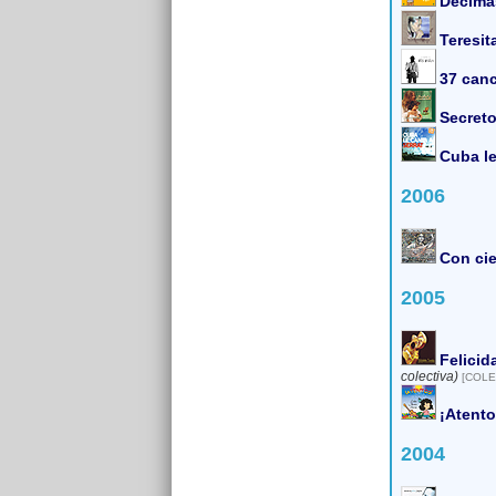
Décima
Teresit
37 canc
Secret
Cuba le
2006
Con cie
2005
Felicid
colectiva)
[COLE
¡Atento
2004