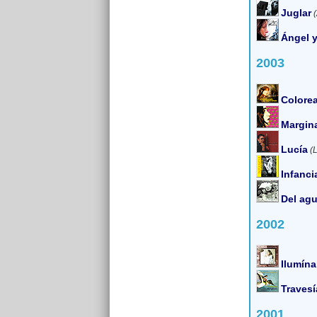
Juglar
Ángel 
2003
Colore
Margin
Lucía
(
Infanci
Del ag
2002
Ilumín
Travesí
2001