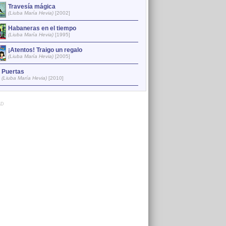
Travesía mágica
Del verso a la mar
2
(Liuba María Hevia)
[2002]
(Liuba María Hevia)
[199
Habaneras en el tiempo
Vidas paralelas
3
(Liuba María Hevia)
[1995]
(Liuba María Hevia)
[201
¡Atentos! Traigo un regalo
¡Atentos! Traigo un 
4
(Liuba María Hevia)
[2005]
(Liuba María Hevia)
[200
Puertas
Habaneras en el ti
5
(Liuba María Hevia)
[2010]
(Liuba María Hevia)
[199
AD