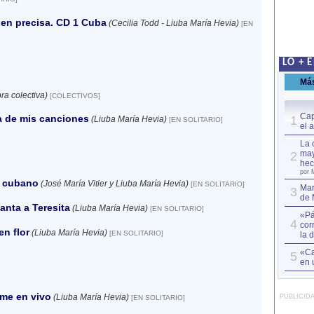
en precisa. CD 1 Cuba
(Cecilia Todd - Liuba María Hevia)
[EN
LO + 
Má
ra colectiva)
[COLECTIVOS]
Cap
a de mis canciones
1
(Liuba María Hevia)
[EN SOLITARIO]
el 
La 
may
2
hec
por 
e cubano
(José María Vitier y Liuba María Hevia)
[EN SOLITARIO]
Mar
3
de 
anta a Teresita
(Liuba María Hevia)
[EN SOLITARIO]
«Pá
4
cor
en flor
(Liuba María Hevia)
[EN SOLITARIO]
la 
«Ca
5
en 
me en vivo
(Liuba María Hevia)
PUBLICID
[EN SOLITARIO]