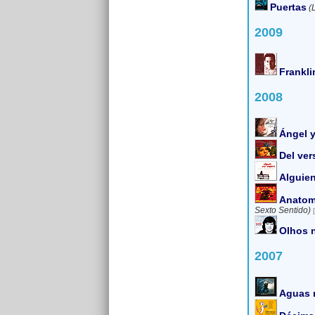
Puertas
(
2009
Frankli
2008
Ángel 
Del ver
Alguie
Anatom
Sexto Sentido)
Olhos 
2007
Aguas r