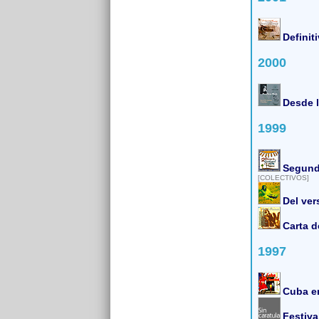
Definit
2000
Desde l
1999
Segundo
[COLECTIVOS]
Del ver
Carta d
1997
Cuba e
Festiva