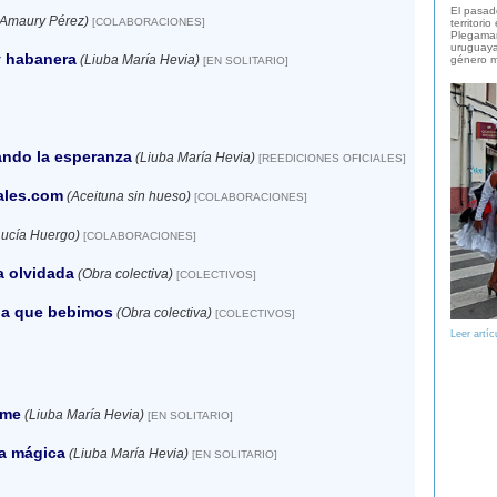
El pasad
(Amaury Pérez)
[COLABORACIONES]
territori
Plegaman
uruguaya
y habanera
(Liuba María Hevia)
género m
[EN SOLITARIO]
ando la esperanza
(Liuba María Hevia)
[REEDICIONES OFICIALES]
ales.com
(Aceituna sin hueso)
[COLABORACIONES]
Lucía Huergo)
[COLABORACIONES]
a olvidada
(Obra colectiva)
[COLECTIVOS]
ua que bebimos
(Obra colectiva)
[COLECTIVOS]
Leer artíc
ame
(Liuba María Hevia)
[EN SOLITARIO]
a mágica
(Liuba María Hevia)
[EN SOLITARIO]