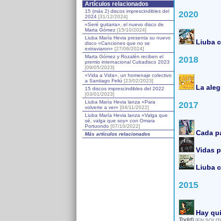
Artículos relacionados
15 (más 2) discos imprescindibles del
2020
2024
[31/12/2024]
«Seré guitarra», el nuevo disco de
Marta Gómez
[15/10/2024]
Liuba María Hevia presenta su nuevo
Liuba c
disco «Canciones que no se
extraviaron»
[27/06/2024]
Marta Gómez y Rozalén reciben el
2018
premio internacional Cubadisco 2023
[09/05/2023]
«Vida a Vida», un homenaje colectivo
a Santiago Feliú
[23/02/2023]
La aleg
15 discos imprescindibles del 2022
[03/01/2023]
Liuba María Hevia lanza «Para
2017
volverte a ver»
[04/11/2022]
Liuba María Hevia lanza «Valga que
sé, valga que soy» con Omara
Portuondo
[07/10/2022]
Cada p
Más artículos relacionados
Vidas p
Liuba c
2015
Hay qui
Todd)
[EN SOLIT