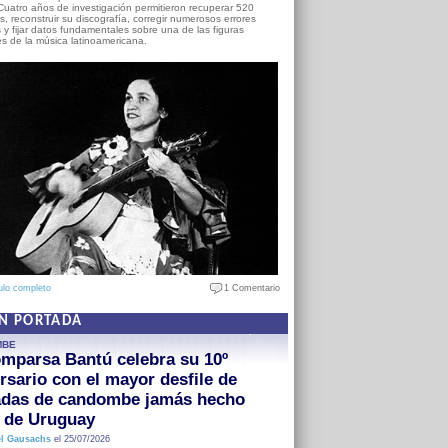
Cuatro años de investigación permitieron recuperar 520
, reconstruir su discografía, corregir numerosos errores
s y fijar datos fundamentales sobre una de las figuras
es de la música latinoamericana.
ulo completo
1 Comentario
EN PORTADA
MBE
mparsa Bantú celebra su 10º
rsario con el mayor desfile de
adas de candombe jamás hecho
a de Uruguay
l Gausachs
el 25/07/2026