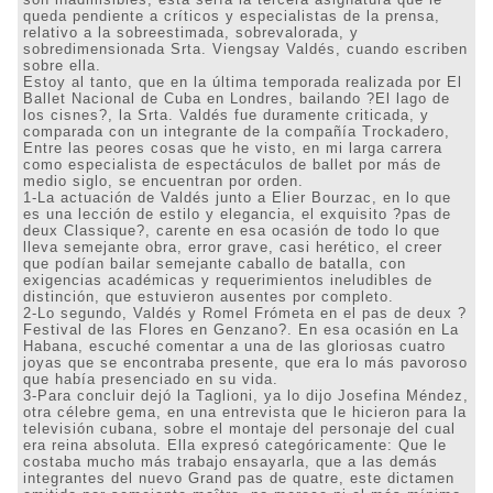
queda pendiente a críticos y especialistas de la prensa,
relativo a la sobreestimada, sobrevalorada, y
sobredimensionada Srta. Viengsay Valdés, cuando escriben
sobre ella.
Estoy al tanto, que en la última temporada realizada por El
Ballet Nacional de Cuba en Londres, bailando ?El lago de
los cisnes?, la Srta. Valdés fue duramente criticada, y
comparada con un integrante de la compañía Trockadero,
Entre las peores cosas que he visto, en mi larga carrera
como especialista de espectáculos de ballet por más de
medio siglo, se encuentran por orden.
1-La actuación de Valdés junto a Elier Bourzac, en lo que
es una lección de estilo y elegancia, el exquisito ?pas de
deux Classique?, carente en esa ocasión de todo lo que
lleva semejante obra, error grave, casi herético, el creer
que podían bailar semejante caballo de batalla, con
exigencias académicas y requerimientos ineludibles de
distinción, que estuvieron ausentes por completo.
2-Lo segundo, Valdés y Romel Frómeta en el pas de deux ?
Festival de las Flores en Genzano?. En esa ocasión en La
Habana, escuché comentar a una de las gloriosas cuatro
joyas que se encontraba presente, que era lo más pavoroso
que había presenciado en su vida.
3-Para concluir dejó la Taglioni, ya lo dijo Josefina Méndez,
otra célebre gema, en una entrevista que le hicieron para la
televisión cubana, sobre el montaje del personaje del cual
era reina absoluta. Ella expresó categóricamente: Que le
costaba mucho más trabajo ensayarla, que a las demás
integrantes del nuevo Grand pas de quatre, este dictamen