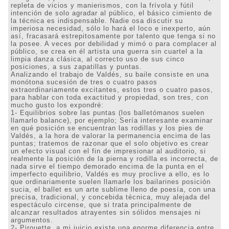
repleta de vicios y manierismos, con la frívola y fútil
intención de solo agradar al público, el básico cimiento de
la técnica es indispensable. Nadie osa discutir su
imperiosa necesidad, sólo lo hará el loco e inexperto, aún
así, fracasará estrepitosamente por talento que tenga si no
la posee. A veces por debilidad y mimó o para complacer al
público, se crea en él artista una guerra sin cuartel a la
limpia danza clásica, al correcto uso de sus cinco
posiciones, a sus zapatillas y puntas.
Analizando el trabajo de Valdés, su baile consiste en una
monótona sucesión de tres o cuatro pasos
extraordinariamente excitantes, estos tres o cuatro pasos,
para hablar con toda exactitud y propiedad, son tres, con
mucho gusto los expondré:
1- Equilibrios sobre las puntas (los balletómanos suelen
llamarlo balance), por ejemplo; Sería interesante examinar
en qué posición se encuentran las rodillas y los pies de
Valdés, a la hora de valorar la permanencia encima de las
puntas; tratemos de razonar que el solo objetivo es crear
un efecto visual con el fin de impresionar al auditorio, si
realmente la posición de la pierna y rodilla es incorrecta, de
nada sirve el tiempo demorado encima de la punta en el
imperfecto equilibrio, Valdés es muy proclive a ello, es lo
que ordinariamente suelen llamarle los bailarines posición
sucia, el ballet es un arte sublime lleno de poesía, con una
precisa, tradicional, y concebida técnica, muy alejada del
espectáculo circense, que si trata principalmente de
alcanzar resultados atrayentes sin sólidos mensajes ni
argumentos.
2- Pirouette, a mi juicio existe una enorme diferencia entre