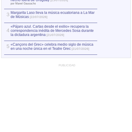
2
hecho fuera de Uruguay
[25/07/2026]
el asesinato de Ví
por Manel Gausachs
Margarita Laso lleva la música ecuatoriana a La Mar
3
de Músicas
[22/07/2026]
«Pájaro azul. Cartas desde el exilio» recupera la
4
correspondencia inédita de Mercedes Sosa durante
la dictadura argentina
[21/07/2026]
«Cançons del Grec» celebra medio siglo de música
5
en una noche única en el Teatre Grec
[21/07/2026]
PUBLICIDAD