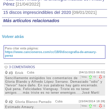
Pérez
[21/04/2022]
15 discos imprescindibles del 2020
[09/01/2021]
Más artículos relacionados
Volver atrás
Para citar esta página:
https://www.cancioneros.com/cc/18/0/discografia-de-amaury-
perez
3 COMENTARIOS
#3
Erick
Cuba
[04/11/2015 06:02]
Vota:
+
0
-
0
Sencillamente estúpidos los comentarios de
Gloria Blando y Alfredo López Serrano. Demasiado "odio" y
"fervor" hace daño. En sus palabras hay gato encerrado.
Qué pena. Felicidades Viengsay. Triste es no tener
amigos.....más triste es no tener enemigos.....José Martí
#2
Gloria Blanco Parrado
Cuba
[15/04/2014 18:28]
Vota:
+
0
-
1
Estimado Amaury.