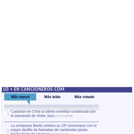
LO + EN CANCIONEROS.COM
Más nuevo
Más leído
Más votado
Capturan en Chile al último exmilitar condenado por
La comparsa Bantú
1
el asesinato de Víctor Jara
mayor desfile de
1
[27/07/2026]
hecho fuera de U
por Manel Gausachs
La comparsa Bantú celebra su 10º aniversario con el
mayor desfile de llamadas de candombe jamás
2
Capturan en Chile