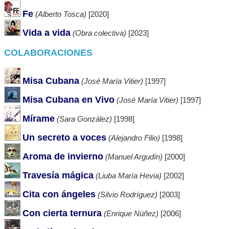
Fe
(Alberto Tosca)
[2020]
Vida a vida
(Obra colectiva)
[2023]
COLABORACIONES
Misa Cubana
(José María Vitier)
[1997]
Misa Cubana en Vivo
(José María Vitier)
[1997]
Mírame
(Sara González)
[1998]
Un secreto a voces
(Alejandro Filio)
[1998]
Aroma de invierno
(Manuel Argudín)
[2000]
Travesía mágica
(Liuba María Hevia)
[2002]
Cita con ángeles
(Silvio Rodríguez)
[2003]
Con cierta ternura
(Enrique Núñez)
[2006]