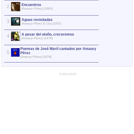
Encuentros
A pesar d
2
2
(Amaury Pérez)
[1993]
(Amaury Pér
Aguas revisitadas
Trovador
3
3
(Amaury Pérez & Cía)
[2007]
(Amaury Pér
A pesar del otoño, creceremos
Poemas de 
4
4
(Amaury Pérez)
[1979]
Pérez
(Amaury Pére
Poemas de José Martí cantados por Amaury
5
Encuentro
Pérez
5
(Amaury Pér
(Amaury Pérez)
[1978]
PUBLICIDAD