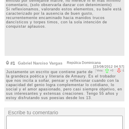
emitido por semejante maître, no merece ni el más mínimo
comentario, (solo observarla danzar con detenimiento)
Si reflexionamos, valorando estos elementos, su baile está
caracterizado por la ausencia de buen gusto,
recurrentemente encaminado hacia manidos trucos
dancísticos y torpes timos, con la sola intención de
conquistar aplausos.
#1
Gabriel Narciso Vargas
Repúlica Dominicana
[23/08/2012 04:57]
Vota:
+
0
-
1
Justamente un escrito que contiene parte de
la grandeza poética y literaria de Amaury. Es el trobador
que nos incita a soñar, pensar y reflexionar cuando con la
capacidad del genio logra complementar lo cotidiano, lo
social y el amor apasionado, pero casi siempre objetivo, en
sus interesantes y extensas creaciones. Tengo 55 años y
estoy disfrutando sus poesias desde los 13.
Escribe tu comentario