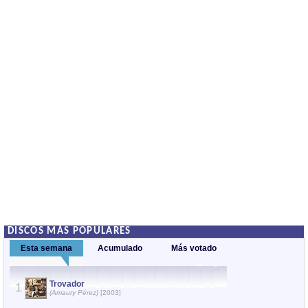
DISCOS MÁS POPULARES
Esta semana
Acumulado
Más votado
Trovador
Acuérdate 
1
1
(Amaury Pérez)
[2003]
(Amaury Pér