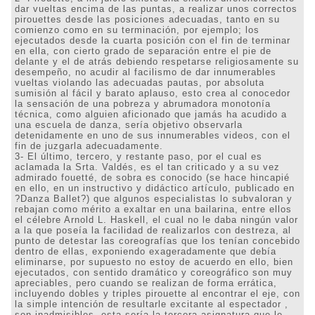
dar vueltas encima de las puntas, a realizar unos correctos
pirouettes desde las posiciones adecuadas, tanto en su
comienzo como en su terminación, por ejemplo; los
ejecutados desde la cuarta posición con el fin de terminar
en ella, con cierto grado de separación entre el pie de
delante y el de atrás debiendo respetarse religiosamente su
desempeño, no acudir al facilismo de dar innumerables
vueltas violando las adecuadas pautas, por absoluta
sumisión al fácil y barato aplauso, esto crea al conocedor
la sensación de una pobreza y abrumadora monotonía
técnica, como alguien aficionado que jamás ha acudido a
una escuela de danza, sería objetivo observarla
detenidamente en uno de sus innumerables videos, con el
fin de juzgarla adecuadamente.
3- El último, tercero, y restante paso, por el cual es
aclamada la Srta. Valdés, es el tan criticado y a su vez
admirado fouetté, de sobra es conocido (se hace hincapié
en ello, en un instructivo y didáctico artículo, publicado en
?Danza Ballet?) que algunos especialistas lo subvaloran y
rebajan como mérito a exaltar en una bailarina, entre ellos
el célebre Arnold L. Haskell, el cual no le daba ningún valor
a la que poseía la facilidad de realizarlos con destreza, al
punto de detestar las coreografías que los tenían concebido
dentro de ellas, exponiendo exageradamente que debía
eliminarse, por supuesto no estoy de acuerdo en ello, bien
ejecutados, con sentido dramático y coreográfico son muy
apreciables, pero cuando se realizan de forma errática,
incluyendo dobles y triples pirouette al encontrar el eje, con
la simple intención de resultarle excitante al espectador ,
son inadmisibles, esta sería la tercera asignatura que le