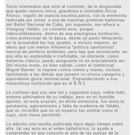
Sería interesante que este al corriente, de lo disgustada
que quedo nuestra única, grandiosa e inimitable Alicia
Alonso, orgullo de nuestra excelsa patria, con la entrevista
realizada por usted, a una de nuestras primeras bailarinas
del Ballet Nacional de Cuba, por supuesto, me refiero a
Viengsay Valdés. Le comentó esto, porque
indiscutiblemente, dentro de esa prestigiosa institución,
como profesional de la danza, desde un punto fehaciente,
en la actualidad las hay iguales, e incluso mejores, es
obvio que con menos influencia *política oportunista*,
mezcla de perfecto arribismo, pero hay que reconocerlo, en
eso ella es esplendida e irrefutable, no obstante, como
bailarina clásica, puedo asegurarle no es exactamente así.
Del mismo modo, es bien sabido, como el intelectual
Miguel Barnet, la impone contra viento y marea, incluso,
lastimando a las demás que poseen su misma categoría y
equivalente gloria internacional. Engrandeciendo a esa
maravillosa institución que es el B.N.C.
Le confieso que soy una fan y seguidora suya, sobre todo,
enorme admiradora de su trabajo, pero en mi humilde
opinión, en esta ocasión, en dicha entrevista, fue tanta la
petulancia, egocentrismo y falta de modestia de Valdés,
que es increíble que en un espacio tan estelar como el
suyo, esto fuese permitido.
Le adjunto una reseña publicada hace algún tiempo sobre
ella, tal vez esto en el orden balletístico, lo ayude a
comprender en que consiste el arte de las puntas de la