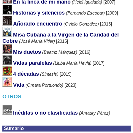
En la línea de mi mano
(Heidi Igualada)
[2007]
Historias y silencios
(Fernando Escobar)
[2009]
Añorado encuentro
(Ovidio González)
[2015]
Misa Cubana a la Virgen de la Caridad del
Cobre
(José María Vitier)
[2015]
Mis duetos
(Beatriz Márquez)
[2016]
Vidas paralelas
(Liuba María Hevia)
[2017]
4 décadas
(Sintesis)
[2019]
Vida
(Omara Portuondo)
[2023]
OTROS
Inéditas o no clasificadas
(Amaury Pérez)
Sumario