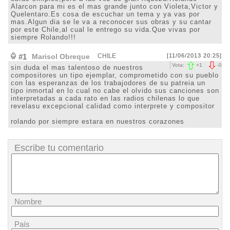
Alarcon para mi es el mas grande junto con Violeta,Victor y
Quelentaro.Es cosa de escuchar un tema y ya vas por
mas.Algun dia se le va a reconocer sus obras y su cantar
por este Chile,al cual le entrego su vida.Que vivas por
siempre Rolando!!!
#1
Marisol Obreque
CHILE
[11/06/2013 20:25]
Vota:
+
1
-
0
sin duda el mas talentoso de nuestros
compositores un tipo ejemplar, comprometido con su pueblo
con las esperanzas de los trabajodores de su patreia un
tipo inmortal en lo cual no cabe el olvido sus canciones son
interpretadas a cada rato en las radios chilenas lo que
revelasu excepcional calidad como interprete y compositor
rolando por siempre estara en nuestros corazones
Escribe tu comentario
Nombre
País