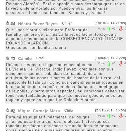
Rolando Alarcón". Está disponible para descarga gratuita en
la web chilena Portaldisc. Puedo enviar los links si
quisieran difundir eso también. Saludos y gracias!
#4
Héctor Pavez Reyes
Chiler
[10/10/2014 21:09]
Vota:
+
0
-
0
Que linda historia relata este Profesor de
tan alto hombre de la música,la recopilación folclórica y
algo aun más importante la CONSECUENCIA POLÍTICA DE
ROLANDO ALARCÓN.
Gracias por tan bonita historia
#3
Camilo
Brasil
[18/03/2014 23:20]
Vota:
+
0
-
1
Rolando merece un lugar tan especial como
La Violeta , el Victor,el indio Pavez. crecimos con sus
canciones que nos hablaban de realidad, de amor
altruista,de las cosas simples del hombre de la tierra, del
campo, de la fabrica. Como sus canciones eran tocadas en
lo desafiante de una peña en plena dictadura, en el grupo
de la pobla, y tanto otros espacios, su canciones deben ser
tener sus tabladuras para que las nuevas generaciones las
toquen y aprecien lo que fue Rolando Alarcon.
#2
Miguel Cornejo Meza
Chile
[27/11/2013 15:55]
Vota:
+
0
-
0
Para mi es el pilar fundamental de los que
amamos esta tierra,con sus refalosas historicas,sus
tonadas,me fueron abriendo un mundo lleno de hermosas
obras simples,pero a las vez de gran riqueza.Rolando