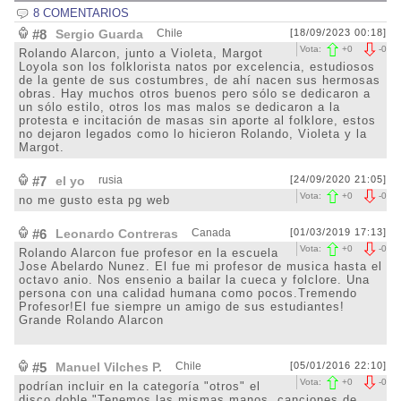
8 COMENTARIOS
#8
Sergio Guarda
Chile
[18/09/2023 00:18]
Vota:
+
0
-
0
Rolando Alarcon, junto a Violeta, Margot
Loyola son los folklorista natos por excelencia, estudiosos
de la gente de sus costumbres, de ahí nacen sus hermosas
obras. Hay muchos otros buenos pero sólo se dedicaron a
un sólo estilo, otros los mas malos se dedicaron a la
protesta e incitación de masas sin aporte al folklore, estos
no dejaron legados como lo hicieron Rolando, Violeta y la
Margot.
#7
el yo
rusia
[24/09/2020 21:05]
Vota:
+
0
-
0
no me gusto esta pg web
#6
Leonardo Contreras
Canada
[01/03/2019 17:13]
Vota:
+
0
-
0
Rolando Alarcon fue profesor en la escuela
Jose Abelardo Nunez. El fue mi profesor de musica hasta el
octavo anio. Nos ensenio a bailar la cueca y folclore. Una
persona con una calidad humana como pocos.Tremendo
Profesor!El fue siempre un amigo de sus estudiantes!
Grande Rolando Alarcon
#5
Manuel Vilches P.
Chile
[05/01/2016 22:10]
Vota:
+
0
-
0
podrían incluir en la categoría "otros" el
disco doble "Tenemos las mismas manos, canciones de