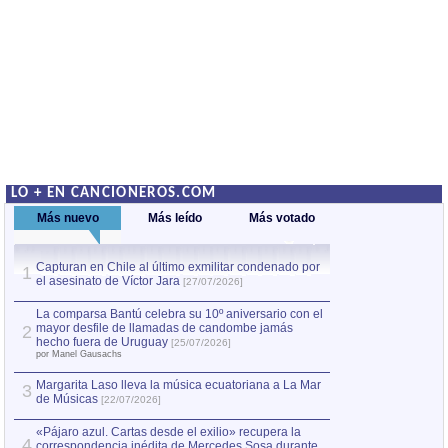
LO + EN CANCIONEROS.COM
Más nuevo
Más leído
Más votado
Capturan en Chile al último exmilitar condenado por
Capturan en Chile
1
1
el asesinato de Víctor Jara
el asesinato de Ví
[27/07/2026]
La comparsa Bantú celebra su 10º aniversario con el
mayor desfile de llamadas de candombe jamás
2
hecho fuera de Uruguay
[25/07/2026]
por Manel Gausachs
Margarita Laso lleva la música ecuatoriana a La Mar
3
de Músicas
[22/07/2026]
«Pájaro azul. Cartas desde el exilio» recupera la
4
correspondencia inédita de Mercedes Sosa durante