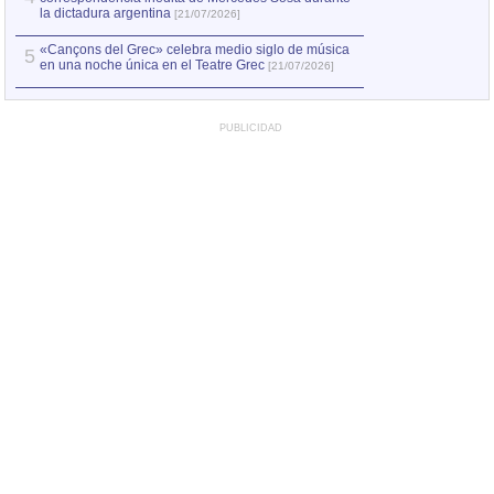
la dictadura argentina
[21/07/2026]
«Cançons del Grec» celebra medio siglo de música
5
en una noche única en el Teatre Grec
[21/07/2026]
PUBLICIDAD