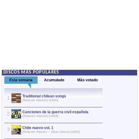
DISCOS MÁS POPULARES
Esta semana
Acumulado
Más votado
Traditional chilean songs
Canciones 
1
1
(Rolando Alarcón)
[1960]
(Rolando Ala
Canciones de la guerra civil española
Rolando A
2
2
(Rolando Alarcón)
[1968]
(Rolando Ala
Chile nuevo vol. 1
A la resis
3
3
(Rolando Alarcón – Silvia Urbina)
[1964]
(Rolando Ala