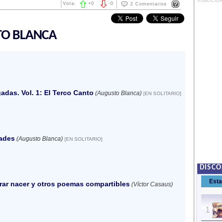
PUBLICID
Vota:
+
0
-
0
2 Comentarios
TO BLANCA
adas. Vol. 1: El Terco Canto
(Augusto Blanca)
[EN SOLITARIO]
ades
(Augusto Blanca)
[EN SOLITARIO]
DISCO
Est
rar nacer y otros poemas compartibles
(Víctor Casaus)
1