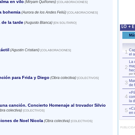
alma en vilo
(Miryam Quiñones)
[COLABORACIONES]
a bohemia
(Aurora de los Andes Feliú)
[COLABORACIONES]
 de la tarde
(Augusto Blanca)
[EN SOLITARIO]
LO + 
Má
áctil
(Agustin Cristiani)
Cap
[COLABORACIONES]
1
el 
La 
may
2
hec
por 
ción para Frida y Diego
(Obra colectiva)
[COLECTIVOS]
Mar
3
de 
«Pá
4
cor
la 
una canción. Concierto Homenaje al trovador Silvio
«Ca
5
bra colectiva)
[COLECTIVOS]
en 
iones de Noel Nicola
(Obra colectiva)
[COLECTIVOS]
PUBLICID