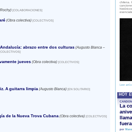
chilena. 
canciones
histórico
(Rochy)
[COLABORACIONES]
esencial
aré
(Obra colectiva)
[COLECTIVOS]
Andalucía: abrazo entre dos culturas
(Augusto Blanca –
[COLECTIVOS]
ivamente jueves
(Obra colectiva)
[COLECTIVOS]
Leer artíc
iz. A guitarra limpia
(Augusto Blanca)
[EN SOLITARIO]
HOY 
CANDO
La co
anive
ía de la Nueva Trova Cubana
(Obra colectiva)
[COLECTIVOS]
llam
fuer
por
Mane