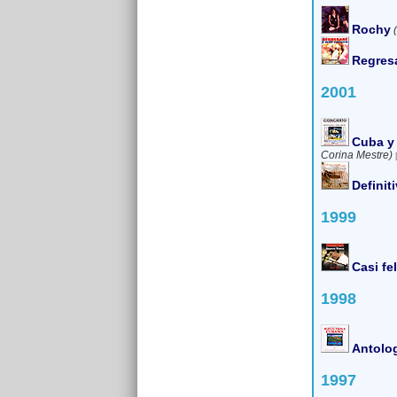
Rochy
Regres
2001
Cuba y 
Corina Mestre)
Definit
1999
Casi fel
1998
Antolog
1997