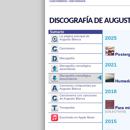
CANCIONEROS > DISCOGRAFÍA
DISCOGRAFÍA DE AUGUS
Sumario
La página principal de
2025
Augusto Blanca
Cancionero
Posterg
Discografía
2021
Discografía cronológica
ascendente
Discografía cronológica
descendente
Humed
Canciones compuestas por
Augusto Blanca
2018
Cancioneros con canciones
de Augusto Blanca
Para mi
Trovapedia
[COLECTIVOS]
Escúchalo en Apple Music
2015