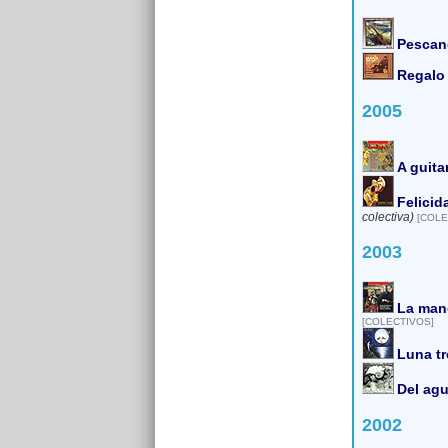
Pescan
Regalo
2005
A guita
Felicid
colectiva)
[COLE
2003
La man
[COLECTIVOS]
Luna tr
Del ag
2002