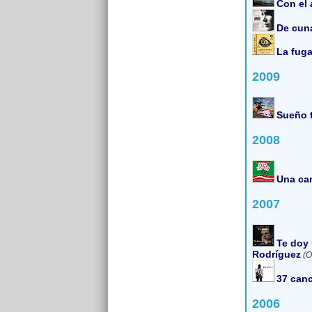
Con el 
De cun
La fuga
2009
Sueño t
2008
Una can
2007
Te doy 
Rodríguez
(O
37 canc
2006