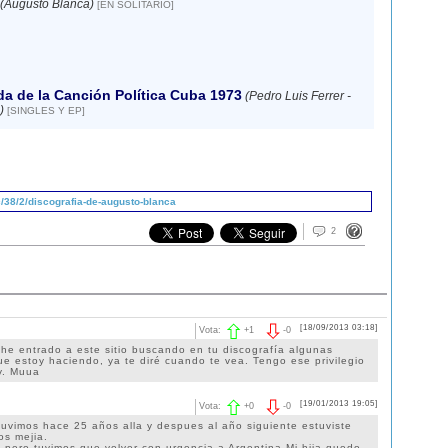
(Augusto Blanca)
[EN SOLITARIO]
da de la Canción Política Cuba 1973
(Pedro Luis Ferrer -
)
[SINGLES Y EP]
/38/2/discografia-de-augusto-blanca
2
[18/09/2013 03:18]
Vota:
+
1
-
0
 he entrado a este sitio buscando en tu discografía algunas
e estoy haciendo, ya te diré cuando te vea. Tengo ese privilegio
y. Muua
[19/01/2013 19:05]
Vota:
+
0
-
0
uvimos hace 25 años alla y despues al año siguiente estuviste
os mejia.
y pero tuvimos que volver con urgencia a Argentina.Mi hija quedo