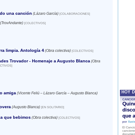
do una canción
(Lázaro García)
[COLABORACIONES]
(TrovAndante)
[COLECTIVOS]
rra limpia. Antología 4
(Obra colectiva)
[COLECTIVOS]
ades Trovador - Homenaje a Augusto Blanca
(Obra
CTIVOS]
HOY 
o amiga
(Vicente Feliú – Lázaro García – Augusto Blanca)
CANCIO
Quinc
overa
(Augusto Blanca)
[EN SOLITARIO]
disco
que a
ua que bebimos
(Obra colectiva)
[COLECTIVOS]
por
Xavie
El Cancio
cancione
document