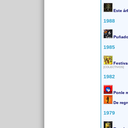
Este á
1988
Puñado
1985
Festiva
[COLECTIVOS]
1982
Ponle m
De reg
1979