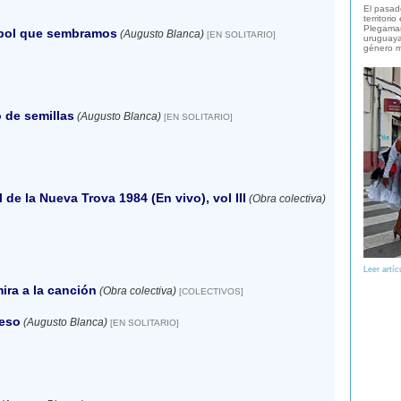
El pasad
territori
Plegaman
rbol que sembramos
(Augusto Blanca)
[EN SOLITARIO]
uruguaya
género m
 de semillas
(Augusto Blanca)
[EN SOLITARIO]
l de la Nueva Trova 1984 (En vivo), vol III
(Obra colectiva)
Leer artíc
ira a la canción
(Obra colectiva)
[COLECTIVOS]
reso
(Augusto Blanca)
[EN SOLITARIO]