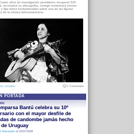
Cuatro años de investigación permitieron recuperar 520
, reconstruir su discografía, corregir numerosos errores
s y fijar datos fundamentales sobre una de las figuras
es de la música latinoamericana.
ulo completo
1 Comentario
EN PORTADA
MBE
mparsa Bantú celebra su 10º
rsario con el mayor desfile de
adas de candombe jamás hecho
a de Uruguay
l Gausachs
el 25/07/2026