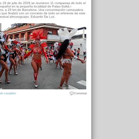
o 18 de julio de 2026 se reunieron 11 comparsas de todo el
o español en la pequeña localidad de Palau-Solità i
s, a 25 km de Barcelona. Una concentración carnavalera
 que finalizó con un concierto de todo un referente de este
usical afrouruguayo, Eduardo Da Luz.
ulo completo
Comentar