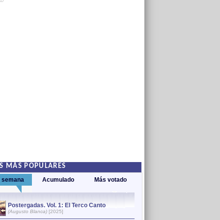
AD
S MÁS POPULARES
a semana
Acumulado
Más votado
Postergadas. Vol. 1: El Terco Canto
Este árbol que sem
1
(Augusto Blanca)
[2025]
(Augusto Blanca)
[1997]