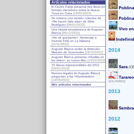
Artículos relacionados
El Centro Pablo presenta tres libros en
Poblina
formato electrónico sobre la Nueva
Trova en Cuba
[14/02/2023]
Poblina
Se estrena una versión colectiva de
«No hacen falta alas» de Silvio
Rodríguez
[09/01/2023]
Vivo e
Una mirada trovadoresca de Augusto
Blanca
[06/12/2022]
«No sé quedarme»: Homenaje a
Indefini
Vicente Feliú en La Habana
[11/11/2022]
2014
Augusto Blanca recibe la distinción
Maestro de Juventudes
[18/10/2022]
Augusto Blanca presenta «Huellas en
los rieles», su nuevo libro
[13/10/2022]
15 discos imprescindibles del 2021
Sara
(Ob
[04/01/2022]
Nuevos regalos de Augusto Blanca
preguntan a las «Humedades»
Tarareo
[13/05/2021]
SOLITARIO]
Más artículos relacionados
2013
Sembra
2012