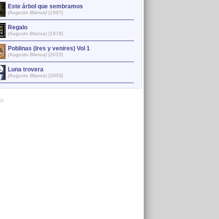
Este árbol que sembramos
Luna trovera
2
(Augusto Blanca)
[1997]
(Augusto Blanca)
[2003]
Regalo
Regalo
3
(Augusto Blanca)
[1979]
(Augusto Blanca)
[1979]
Poblinas (Ires y venires) Vol 1
La fuga de la tarde
4
(Augusto Blanca)
[2015]
(Augusto Blanca)
[2012]
Inéditas o no clasifi
Luna trovera
5
(Augusto Blanca)
(Augusto Blanca)
[2003]
AD