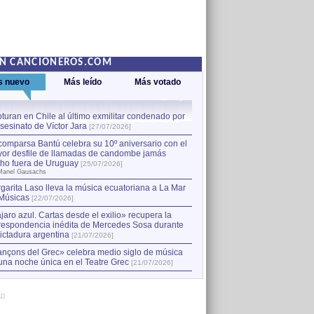
EN CANCIONEROS.COM
s nuevo
Más leído
Más votado
turan en Chile al último exmilitar condenado por
La comparsa Bantú celebra s
asesinato de Víctor Jara
mayor desfile de llamadas
1
[27/07/2026]
hecho fuera de Uruguay
[25
comparsa Bantú celebra su 10º aniversario con el
por Manel Gausachs
or desfile de llamadas de candombe jamás
Capturan en Chile al último
2
ho fuera de Uruguay
[25/07/2026]
el asesinato de Víctor Jara
[
Manel Gausachs
garita Laso lleva la música ecuatoriana a La Mar
Músicas
[22/07/2026]
jaro azul. Cartas desde el exilio» recupera la
respondencia inédita de Mercedes Sosa durante
dictadura argentina
[21/07/2026]
nçons del Grec» celebra medio siglo de música
una noche única en el Teatre Grec
[21/07/2026]
AD