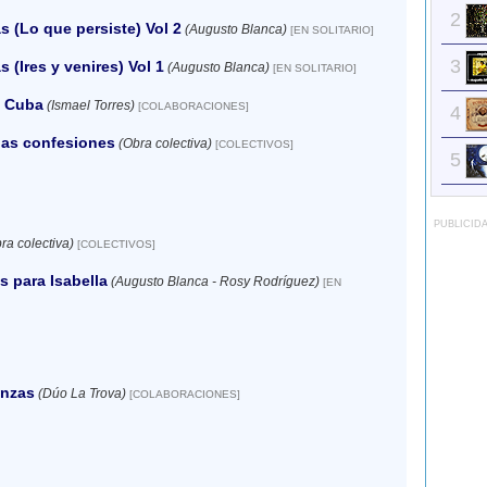
2
s (Lo que persiste) Vol 2
(Augusto Blanca)
[EN SOLITARIO]
3
s (Ires y venires) Vol 1
(Augusto Blanca)
[EN SOLITARIO]
n Cuba
(Ismael Torres)
[COLABORACIONES]
4
das confesiones
(Obra colectiva)
[COLECTIVOS]
5
PUBLICID
ra colectiva)
[COLECTIVOS]
s para Isabella
(Augusto Blanca - Rosy Rodríguez)
[EN
nzas
(Dúo La Trova)
[COLABORACIONES]