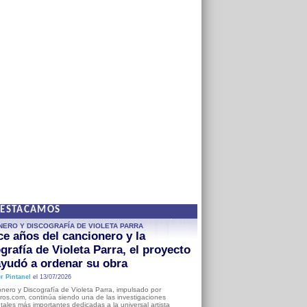
DESTACAMOS
NERO Y DISCOGRAFÍA DE VIOLETA PARRA
e años del cancionero y la
grafía de Violeta Parra, el proyecto
yudó a ordenar su obra
r Pintanel
el 13/07/2026
nero y Discografía de Violeta Parra, impulsado por
ros.com, continúa siendo una de las investigaciones
ales más importantes dedicadas a la universal artista