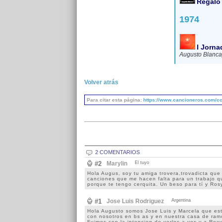
Regalo
1974
I Jorna
Augusto Blanca
Volver atrás
Para citar esta página:
https://www.cancioneros.com/cc
2 COMENTARIOS
#2
Marylin
El tuyo
Hola Augus, soy tu amiga trovera,trovadicta que
canciones que me hacen falta para un trabajo qu
porque te tengo cerquita. Un beso para tí y Ros
#1
Jose Luis Rodriguez
Argentina
Hola Augusto somos Jose Luis y Marcela que est
con nosotros en bs as y en nuestra casa de ram
Fuimos con la intencion de verlos a vos y a Rox