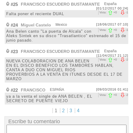
#25
FRANCISCO ESCUDERO BUSTAMANTE
España
[01/12/2017 00:24]
Vota:
+
0
-
1
Falta poner el reciente DUAL
#24
Miguel Castelo
Mexico
[18/06/2017 07:10]
Vota:
+
0
-
1
Ana Belen canto "La puerta de Alcala" con
Aleks Sintek en su disco "Trasatlantico" estrenado el 15 de
junio pasado.
#23
FRANCISCO ESCUDERO BUSTAMANTE
España
[11/04/2017 21:12]
Vota:
+
0
-
2
NUEVA COLABORACION DE ANA BELEN
EN EL DISCO BENEFICO LOS TAMBORES HABLAN,
CANTA A DUO CON MIGUEL RIOS
PROVERBIOS A LA VENTA EN ITUNES DESDE EL 17 DE
MARZO
#22
FRANCISCO
ESPAÑA
[09/03/2016 01:41]
Vota:
+
0
-
2
ya a la venta el single de ANA BELEN , EL
SECRETO DE PUENTE VIEJO
1
2
3
4
Escribe tu comentario