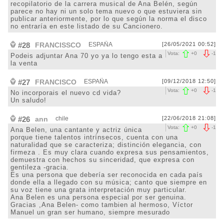
recopilatorio de la carrera musical de Ana Belén, según
parece no hay ni un solo tema nuevo o que estuviera sin
publicar anteriormente, por lo que según la norma el disco
no entraría en este listado de su Cancionero.
#28
FRANCISSCO
ESPAÑA
[26/05/2021 00:52]
Vota:
+
0
-
1
Podeis adjuntar Ana 70 yo ya lo tengo esta a
la venta
#27
FRANCISCO
ESPAÑA
[09/12/2018 12:50]
Vota:
+
0
-
1
No incorporais el nuevo cd vida?
Un saludo!
#26
ann
chile
[22/06/2018 21:08]
Vota:
+
0
-
1
Ana Belen, una cantante y actriz única
porque tiene talentos intrínsecos, cuenta con una
naturalidad que se caracteriza; distinción elegancia, con
firmeza . Es muy clara cuando expresa sus pensamientos,
demuestra con hechos su sinceridad, que expresa con
gentileza -gracia.
Es una persona que debería ser reconocida en cada país
donde ella a llegado con su música; canto que siempre en
su voz tiene una grata interpretación muy particular.
Ana Belen es una persona especial por ser genuina.
Gracias ,Ana Belen- como tambien al hermoso, Víctor
Manuel un gran ser humano, siempre mesurado