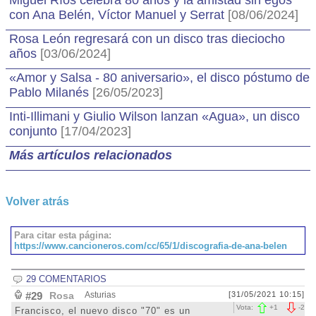
Miguel Ríos celebra 80 años y la amistad sin egos
con Ana Belén, Víctor Manuel y Serrat
[08/06/2024]
Rosa León regresará con un disco tras dieciocho
años
[03/06/2024]
«Amor y Salsa - 80 aniversario», el disco póstumo de
Pablo Milanés
[26/05/2023]
Inti-Illimani y Giulio Wilson lanzan «Agua», un disco
conjunto
[17/04/2023]
Más artículos relacionados
Volver atrás
Para citar esta página:
https://www.cancioneros.com/cc/65/1/discografia-de-ana-belen
29 COMENTARIOS
#29
Rosa
Asturias
[31/05/2021 10:15]
Vota:
+
1
-
2
Francisco, el nuevo disco "70" es un