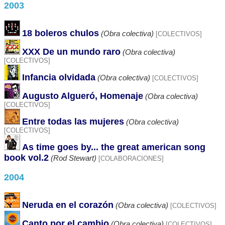
2003
18 boleros chulos
(Obra colectiva)
[COLECTIVOS]
XXX De un mundo raro
(Obra colectiva)
[COLECTIVOS]
Infancia olvidada
(Obra colectiva)
[COLECTIVOS]
Augusto Algueró, Homenaje
(Obra colectiva)
[COLECTIVOS]
Entre todas las mujeres
(Obra colectiva)
[COLECTIVOS]
As time goes by... the great american song
book vol.2
(Rod Stewart)
[COLABORACIONES]
2004
Neruda en el corazón
(Obra colectiva)
[COLECTIVOS]
Canto por el cambio
(Obra colectiva)
[COLECTIVOS]