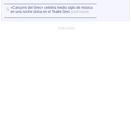
«Cançons del Grec» celebra medio siglo de música
5
en una noche única en el Teatre Grec
[21/07/2026]
PUBLICIDAD