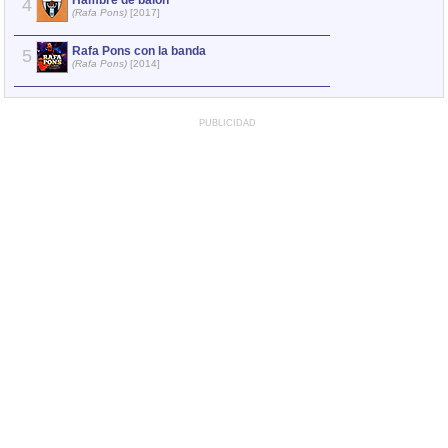
Hambre de balón
Insisto
4
4
(Rafa Pons)
[2017]
(Rafa Pons)
Rafa Pons con la banda
Disimula
5
5
(Rafa Pons)
[2014]
(Rafa Pons)
PUBLICIDAD