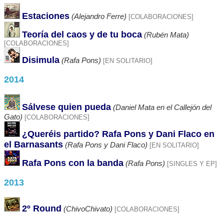
Estaciones
(Alejandro Ferre)
[COLABORACIONES]
Teoría del caos y de tu boca
(Rubén Mata)
[COLABORACIONES]
Disimula
(Rafa Pons)
[EN SOLITARIO]
2014
Sálvese quien pueda
(Daniel Mata en el Callejón del
Gato)
[COLABORACIONES]
¿Queréis partido? Rafa Pons y Dani Flaco en
el Barnasants
(Rafa Pons y Dani Flaco)
[EN SOLITARIO]
Rafa Pons con la banda
(Rafa Pons)
[SINGLES Y EP]
2013
2º Round
(ChivoChivato)
[COLABORACIONES]