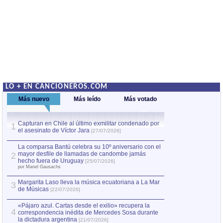
LO + EN CANCIONEROS.COM
Más nuevo
Más leído
Más votado
Capturan en Chile al último exmilitar condenado por
La comparsa Bantú
1
el asesinato de Víctor Jara
mayor desfile de
1
[27/07/2026]
hecho fuera de U
por Manel Gausachs
La comparsa Bantú celebra su 10º aniversario con el
mayor desfile de llamadas de candombe jamás
2
Capturan en Chile
2
hecho fuera de Uruguay
[25/07/2026]
el asesinato de Ví
por Manel Gausachs
Margarita Laso lleva la música ecuatoriana a La Mar
3
de Músicas
[22/07/2026]
«Pájaro azul. Cartas desde el exilio» recupera la
4
correspondencia inédita de Mercedes Sosa durante
la dictadura argentina
[21/07/2026]