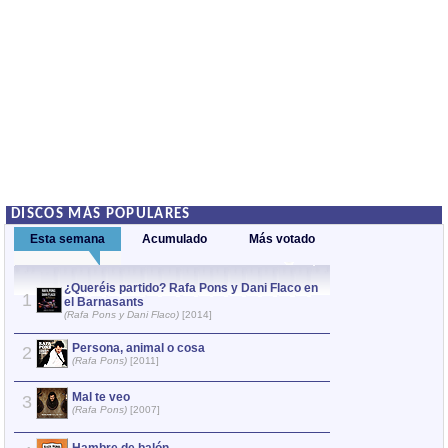
DISCOS MÁS POPULARES
Esta semana
Acumulado
Más votado
¿Queréis partido? Rafa Pons y Dani Flaco en
Persona, 
1
1
el Barnasants
(Rafa Pons)
(Rafa Pons y Dani Flaco)
[2014]
Mal te veo
2
Persona, animal o cosa
2
(Rafa Pons)
(Rafa Pons)
[2011]
¿Queréis pa
3
Mal te veo
3
el Barnasan
(Rafa Pons)
[2007]
(Rafa Pons y D