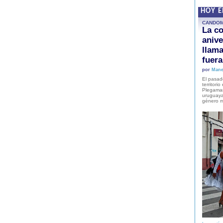
HOY 
CANDO
La co
anive
llam
fuer
por
Mane
El pasad
territori
Plegaman
uruguaya
género m