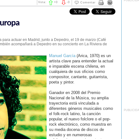
PUBLICID
Vota:
+
0
-
0
Comentar
Europa
a para actuar en Madrid, junto a Depedro, el 19 de marzo (Café
También acompañará a Depedro en su concierto en La Riviera de
Manuel García
(Arica, 1970) es un
artista clave para entender la actual
e imparable escena chilena, en
cualquiera de sus oficios como
compositor, cantante, guitarrista,
poeta y pintor.
Ganador en 2008 del Premio
Nacional de la Música, su amplia
trayectoria está vinculada a
diferentes géneros musicales como
PUBLICID
el folk-rock latino, la canción
popular, el nuevo folclore o el pop-
rock electrónico, como muestra en
su media docena de discos de
estudio y en numerosas