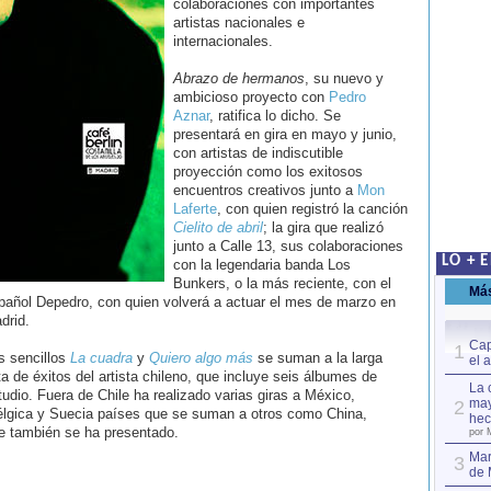
colaboraciones con importantes
artistas nacionales e
internacionales.
Abrazo de hermanos
, su nuevo y
ambicioso proyecto con
Pedro
Aznar
, ratifica lo dicho. Se
presentará en gira en mayo y junio,
con artistas de indiscutible
proyección como los exitosos
encuentros creativos junto a
Mon
Laferte
, con quien registró la canción
Cielito de abril
; la gira que realizó
junto a Calle 13, sus colaboraciones
LO + 
con la legendaria banda Los
Bunkers, o la más reciente, con el
Má
pañol Depedro, con quien volverá a actuar el mes de marzo en
drid.
Cap
1
s sencillos
La cuadra
y
Quiero algo más
se suman a la larga
el 
sta de éxitos del artista chileno, que incluye seis álbumes de
La 
tudio. Fuera de Chile ha realizado varias giras a México,
may
2
élgica y Suecia países que se suman a otros como China,
hec
e también se ha presentado.
por 
Mar
3
de 