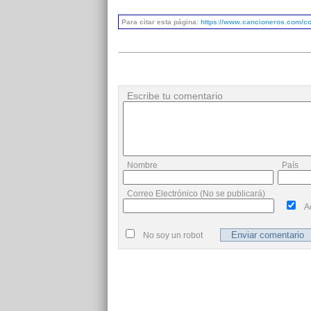
Para citar esta página:
https://www.cancioneros.com/co
Escribe tu comentario
Nombre
País
Correo Electrónico (No se publicará)
A
No soy un robot