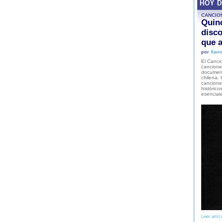
HOY 
CANCIO
Quinc
disco
que a
por
Xavie
El Cancio
cancione
document
chilena. 
canciones
histórico
esencial
Leer artíc