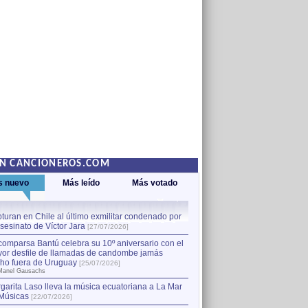
EN CANCIONEROS.COM
s nuevo
Más leído
Más votado
turan en Chile al último exmilitar condenado por
La comparsa Bantú celebra s
asesinato de Víctor Jara
mayor desfile de llamadas
1
[27/07/2026]
hecho fuera de Uruguay
[25
comparsa Bantú celebra su 10º aniversario con el
por Manel Gausachs
or desfile de llamadas de candombe jamás
Capturan en Chile al último
2
ho fuera de Uruguay
[25/07/2026]
el asesinato de Víctor Jara
[
Manel Gausachs
garita Laso lleva la música ecuatoriana a La Mar
Músicas
[22/07/2026]