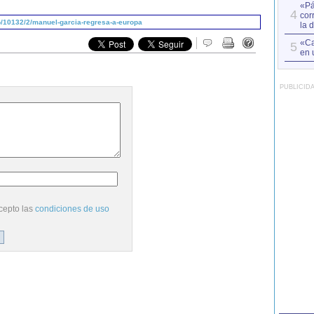
«Pá
4
cor
/10132/2/manuel-garcia-regresa-a-europa
la 
«Ca
5
en 
PUBLICID
cepto las
condiciones de uso