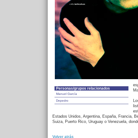
es
Personas/grupos relacionados
Ma
Manuel García
Lo
Depedro
li
es
Estados Unidos, Argentina, España, Francia, B
Suiza, Puerto Rico, Uruguay o Venezuela, dond
Volver atrás