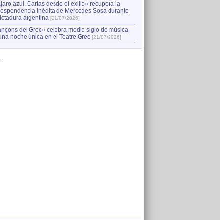
jaro azul. Cartas desde el exilio» recupera la
respondencia inédita de Mercedes Sosa durante
dictadura argentina
[21/07/2026]
nçons del Grec» celebra medio siglo de música
una noche única en el Teatre Grec
[21/07/2026]
AD