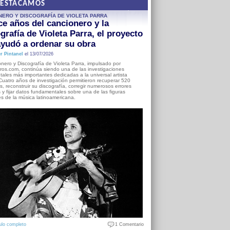
DESTACAMOS
NERO Y DISCOGRAFÍA DE VIOLETA PARRA
e años del cancionero y la
grafía de Violeta Parra, el proyecto
yudó a ordenar su obra
r Pintanel
el 13/07/2026
nero y Discografía de Violeta Parra, impulsado por
ros.com, continúa siendo una de las investigaciones
ales más importantes dedicadas a la universal artista
Cuatro años de investigación permitieron recuperar 520
, reconstruir su discografía, corregir numerosos errores
s y fijar datos fundamentales sobre una de las figuras
es de la música latinoamericana.
ulo completo
1 Comentario