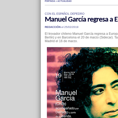
PORTADA > ACTUALIDAD
CON EL ESPAÑOL DEPEDRO
Manuel García regresa a 
REDACCIÓN
el 25/02/2019
El trovador chileno Manuel García regresa a Europ
Berlín) y en Barcelona el 20 de marzo (Sidecar). 
Madrid el 16 de marzo.