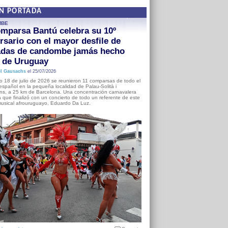
EN PORTADA
MBE
mparsa Bantú celebra su 10º
rsario con el mayor desfile de
adas de candombe jamás hecho
a de Uruguay
l Gausachs
el 25/07/2026
o 18 de julio de 2026 se reunieron 11 comparsas de todo el
o español en la pequeña localidad de Palau-Solità i
s, a 25 km de Barcelona. Una concentración carnavalera
 que finalizó con un concierto de todo un referente de este
usical afrouruguayo, Eduardo Da Luz.