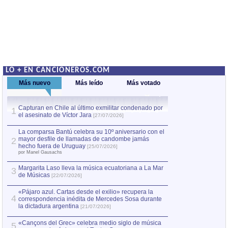
LO + EN CANCIONEROS.COM
Más nuevo
Más leído
Más votado
Capturan en Chile al último exmilitar condenado por
La comparsa Bantú
1
el asesinato de Víctor Jara
mayor desfile de
1
[27/07/2026]
hecho fuera de U
por Manel Gausachs
La comparsa Bantú celebra su 10º aniversario con el
mayor desfile de llamadas de candombe jamás
2
Capturan en Chile
2
hecho fuera de Uruguay
[25/07/2026]
el asesinato de Ví
por Manel Gausachs
Margarita Laso lleva la música ecuatoriana a La Mar
Margarita Laso ll
3
3
de Músicas
de Músicas
[22/07/2026]
[22/07
«Pájaro azul. Cartas desde el exilio» recupera la
4
correspondencia inédita de Mercedes Sosa durante
la dictadura argentina
[21/07/2026]
«Cançons del Grec» celebra medio siglo de música
5