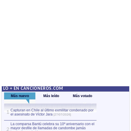
LO + EN CANCIONEROS.COM
Más nuevo
Más leído
Más votado
Capturan en Chile al último exmilitar condenado por
La comparsa Bantú
1
el asesinato de Víctor Jara
mayor desfile de
1
[27/07/2026]
hecho fuera de U
por Manel Gausachs
La comparsa Bantú celebra su 10º aniversario con el
mayor desfile de llamadas de candombe jamás
2