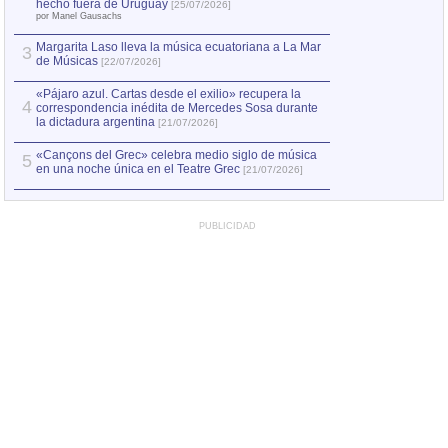
Capturan en Chile
2
hecho fuera de Uruguay
[25/07/2026]
el asesinato de Ví
por Manel Gausachs
Margarita Laso lleva la música ecuatoriana a La Mar
3
de Músicas
[22/07/2026]
«Pájaro azul. Cartas desde el exilio» recupera la
4
correspondencia inédita de Mercedes Sosa durante
la dictadura argentina
[21/07/2026]
«Cançons del Grec» celebra medio siglo de música
5
en una noche única en el Teatre Grec
[21/07/2026]
PUBLICIDAD