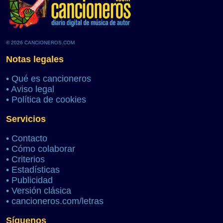
© 2026 CANCIONEROS.COM
Notas legales
•
Qué es cancioneros
•
Aviso legal
•
Política de cookies
Servicios
•
Contacto
•
Cómo colaborar
•
Criterios
•
Estadísticas
•
Publicidad
•
Versión clásica
•
cancioneros.com/letras
Síguenos