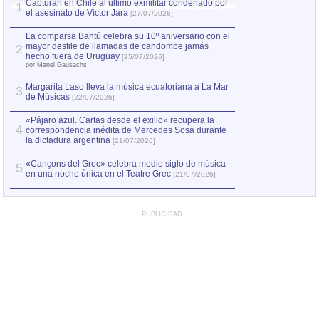
Capturan en Chile al último exmilitar condenado por
Capturan en Chile
1
1
el asesinato de Víctor Jara
el asesinato de Ví
[27/07/2026]
La comparsa Bantú celebra su 10º aniversario con el
mayor desfile de llamadas de candombe jamás
2
hecho fuera de Uruguay
[25/07/2026]
por Manel Gausachs
Margarita Laso lleva la música ecuatoriana a La Mar
3
de Músicas
[22/07/2026]
«Pájaro azul. Cartas desde el exilio» recupera la
4
correspondencia inédita de Mercedes Sosa durante
la dictadura argentina
[21/07/2026]
«Cançons del Grec» celebra medio siglo de música
5
en una noche única en el Teatre Grec
[21/07/2026]
PUBLICIDAD