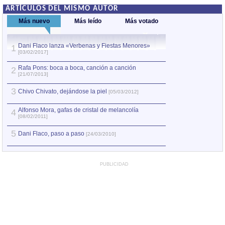
ARTÍCULOS DEL MISMO AUTOR
Más nuevo
Más leído
Más votado
Dani Flaco lanza «Verbenas y Fiestas Menores»
Cecilia Todd: La
1
1
[03/02/2017]
[26/02/2008]
Rafa Pons: boca a boca, canción a canción
Rafa Pons: boca 
2
2
[21/07/2013]
[21/07/2013]
3
3
Chivo Chivato, dejándose la piel
Rafa Pons: «Un 
[05/03/2012]
Alfonso Mora, gafas de cristal de melancolía
4
4
Joan Isaac: Jugar
[08/02/2011]
5
Marina Rossell: V
5
Dani Flaco, paso a paso
[24/03/2010]
PUBLICIDAD