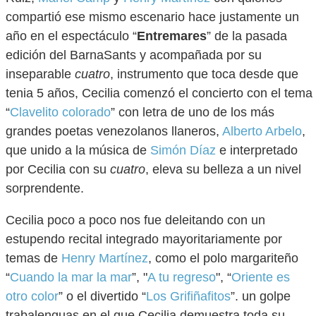
compartió ese mismo escenario hace justamente un
año en el espectáculo “
Entremares
” de la pasada
edición del BarnaSants y acompañada por su
inseparable
cuatro
, instrumento que toca desde que
tenia 5 años, Cecilia comenzó el concierto con el tema
“
Clavelito colorado
” con letra de uno de los más
grandes poetas venezolanos llaneros,
Alberto Arbelo
,
que unido a la música de
Simón Díaz
e interpretado
por Cecilia con su
cuatro
, eleva su belleza a un nivel
sorprendente.
Cecilia poco a poco nos fue deleitando con un
estupendo recital integrado mayoritariamente por
temas de
Henry Martínez
, como el polo margariteño
“
Cuando la mar la mar
”, "
A tu regreso
", “
Oriente es
otro color
” o el divertido “
Los Grifiñafitos
”. un golpe
trabalenguas en el que Cecilia demuestra toda su