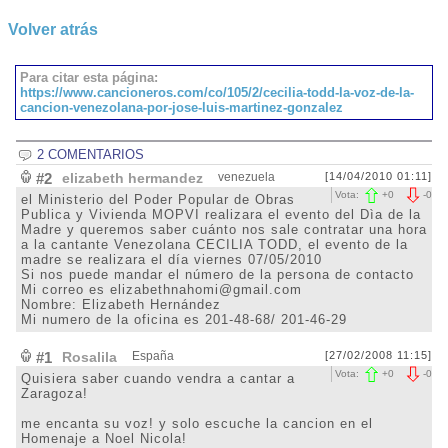
Volver atrás
Para citar esta página:
https://www.cancioneros.com/co/105/2/cecilia-todd-la-voz-de-la-
cancion-venezolana-por-jose-luis-martinez-gonzalez
2 COMENTARIOS
#2
elizabeth hermandez
venezuela
[14/04/2010 01:11]
Vota:
+
0
-
0
el Ministerio del Poder Popular de Obras
Publica y Vivienda MOPVI realizara el evento del Dìa de la
Madre y queremos saber cuánto nos sale contratar una hora
a la cantante Venezolana CECILIA TODD, el evento de la
madre se realizara el día viernes 07/05/2010
Si nos puede mandar el número de la persona de contacto
Mi correo es elizabethnahomi@gmail.com
Nombre: Elizabeth Hernández
Mi numero de la oficina es 201-48-68/ 201-46-29
#1
Rosalila
España
[27/02/2008 11:15]
Vota:
+
0
-
0
Quisiera saber cuando vendra a cantar a
Zaragoza!
me encanta su voz! y solo escuche la cancion en el
Homenaje a Noel Nicola!