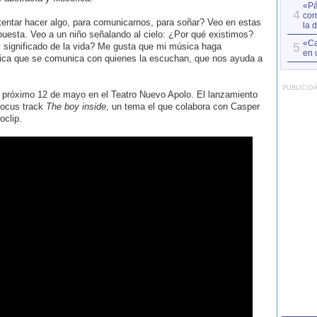
«Pá
4
cor
entar hacer algo, para comunicarnos, para soñar? Veo en estas
la 
uesta. Veo a un niño señalando al cielo: ¿Por qué existimos?
«Ca
5
significado de la vida? Me gusta que mi música haga
en 
fica que se comunica con quienes la escuchan, que nos ayuda a
PUBLICID
 próximo 12 de mayo en el Teatro Nuevo Apolo. El lanzamiento
focus track
The boy inside
, un tema el que colabora con Casper
oclip.