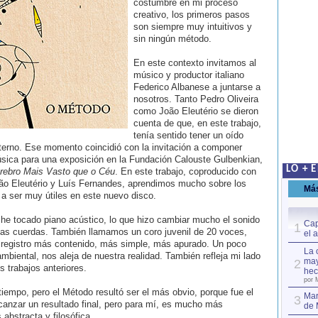
costumbre en mi proceso
creativo, los primeros pasos
son siempre muy intuitivos y
sin ningún método.
En este contexto invitamos al
músico y productor italiano
Federico Albanese a juntarse a
nosotros. Tanto Pedro Oliveira
como João Eleutério se dieron
cuenta de que, en este trabajo,
tenía sentido tener un oído
terno. Ese momento coincidió con la invitación a componer
sica para una exposición en la Fundación Calouste Gulbenkian,
LO + 
rebro Mais Vasto que o Céu
. En este trabajo, coproducido con
ão Eleutério y Luís Fernandes, aprendimos mucho sobre los
Má
 a ser muy útiles en este nuevo disco.
 he tocado piano acústico, lo que hizo cambiar mucho el sonido
Cap
1
as cuerdas. También llamamos un coro juvenil de 20 voces,
el 
 registro más contenido, más simple, más apurado. Un poco
La 
mbiental, nos aleja de nuestra realidad. También refleja mi lado
may
2
 trabajos anteriores.
hec
por 
tiempo, pero el Método resultó ser el más obvio, porque fue el
Mar
3
nzar un resultado final, pero para mí, es mucho más
de 
abstracta y filosófica.