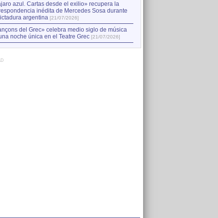
jaro azul. Cartas desde el exilio» recupera la
respondencia inédita de Mercedes Sosa durante
dictadura argentina
[21/07/2026]
nçons del Grec» celebra medio siglo de música
una noche única en el Teatre Grec
[21/07/2026]
AD