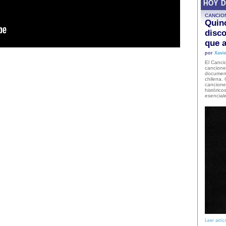
HOY 
CANCIO
Quinc
disco
que a
por
Xavie
El Cancio
cancione
document
chilena. 
canciones
histórico
esencial
Leer artíc