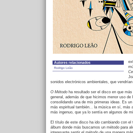
ex
Autores relacionados
mú
Rodrigo Leão
Ce
Jo
sonidos electrónicos ambientales, que vendrían
O Método
ha resultado ser el disco en que más
general, además de que hicimos menor uso de l
consolidando una de mis primeras ideas. Es un
más espiritual también... la música en sí, más a
más ingenuo, que ya lo sentía en algunos de mis
El título de este disco ha ido cambiando con el 
álbum donde más buscamos un método para alca
interesante sentir el método de una manera más 