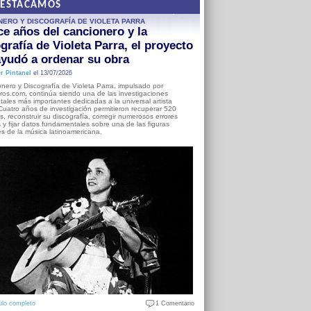
DESTACAMOS
NERO Y DISCOGRAFÍA DE VIOLETA PARRA
e años del cancionero y la
grafía de Violeta Parra, el proyecto
yudó a ordenar su obra
r Pintanel
el 13/07/2026
nero y Discografía de Violeta Parra, impulsado por
ros.com, continúa siendo una de las investigaciones
ales más importantes dedicadas a la universal artista
Cuatro años de investigación permitieron recuperar 520
, reconstruir su discografía, corregir numerosos errores
s y fijar datos fundamentales sobre una de las figuras
es de la música latinoamericana.
ulo completo
1 Comentario