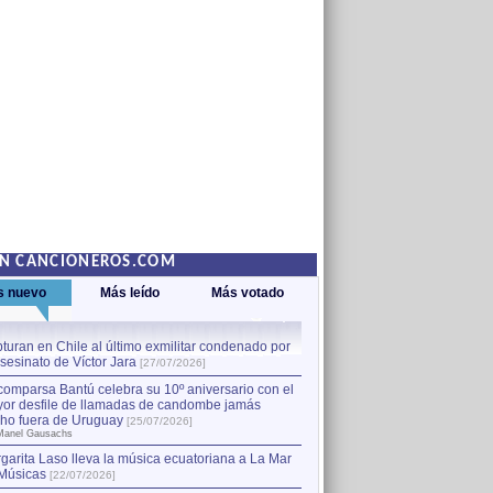
EN CANCIONEROS.COM
s nuevo
Más leído
Más votado
turan en Chile al último exmilitar condenado por
La comparsa Bantú celebra s
asesinato de Víctor Jara
mayor desfile de llamadas
1
[27/07/2026]
hecho fuera de Uruguay
[25
comparsa Bantú celebra su 10º aniversario con el
por Manel Gausachs
or desfile de llamadas de candombe jamás
Capturan en Chile al último
2
ho fuera de Uruguay
[25/07/2026]
el asesinato de Víctor Jara
[
Manel Gausachs
garita Laso lleva la música ecuatoriana a La Mar
Músicas
[22/07/2026]