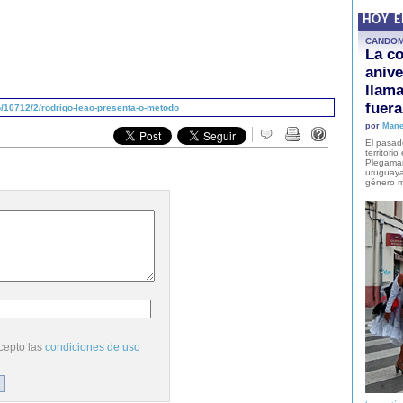
HOY 
CANDO
La co
anive
llam
fuer
/10712/2/rodrigo-leao-presenta-o-metodo
por
Mane
El pasad
territori
Plegaman
uruguaya
género m
cepto las
condiciones de uso