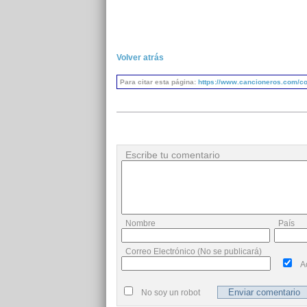
Volver atrás
Para citar esta página:
https://www.cancioneros.com/co
Escribe tu comentario
Nombre
País
Correo Electrónico (No se publicará)
A
No soy un robot