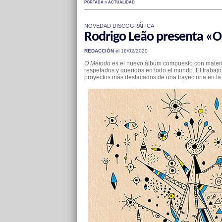
PORTADA > ACTUALIDAD
NOVEDAD DISCOGRÁFICA
Rodrigo Leão presenta «
REDACCIÓN
el 18/02/2020
O Método
es el nuevo álbum compuesto con materia
respetados y queridos en todo el mundo. El trabajo
proyectos más destacados de una trayectoria en la