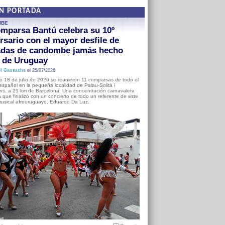
EN PORTADA
MBE
mparsa Bantú celebra su 10º
rsario con el mayor desfile de
adas de candombe jamás hecho
a de Uruguay
l Gausachs
el 25/07/2026
o 18 de julio de 2026 se reunieron 11 comparsas de todo el
o español en la pequeña localidad de Palau-Solità i
s, a 25 km de Barcelona. Una concentración carnavalera
 que finalizó con un concierto de todo un referente de este
usical afrouruguayo, Eduardo Da Luz.