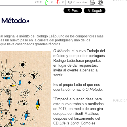
PUBLICID
Vota:
+
0
-
0
Comentar
O Método»
l original e inédito de Rodrigo Leão, uno de los compositores más
 es un nuevo paso en la carrera del portugués y uno de los
 que lleva cosechados grandes récords.
O Método
, el nuevo Trabajo del
músico y compositor portugués
Rodrigo Leão,hace preguntas
en lugar de dar respuestas,
invita al oyente a pensar, a
sentir.
Es el propio Leão el que nos
cuenta cómo nació
O Método
:
"Empecé a buscar ideas para
PUBLICID
este nuevo trabajo a mediados
de 2017, en medio de una gira
europea con Scott Matthew,
después del lanzamiento del
CD
Life is Long
. Como es