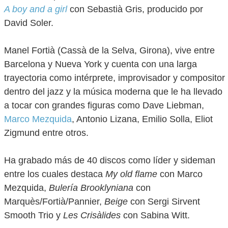
A boy and a girl
con Sebastià Gris, producido por
David Soler.
Manel Fortià (Cassà de la Selva, Girona), vive entre
Barcelona y Nueva York y cuenta con una larga
trayectoria como intérprete, improvisador y compositor
dentro del jazz y la música moderna que le ha llevado
a tocar con grandes figuras como Dave Liebman,
Marco Mezquida
, Antonio Lizana, Emilio Solla, Eliot
Zigmund entre otros.
Ha grabado más de 40 discos como líder y sideman
entre los cuales destaca
My old flame
con Marco
Mezquida,
Bulería Brooklyniana
con
Marquès/Fortià/Pannier,
Beige
con Sergi Sirvent
Smooth Trio y
Les Crisàlides
con Sabina Witt.