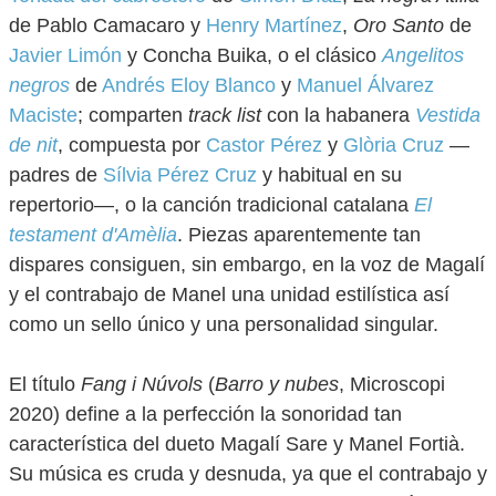
de Pablo Camacaro y
Henry Martínez
,
Oro Santo
de
Javier Limón
y Concha Buika, o el clásico
Angelitos
negros
de
Andrés Eloy Blanco
y
Manuel Álvarez
Maciste
; comparten
track list
con la habanera
Vestida
de nit
, compuesta por
Castor Pérez
y
Glòria Cruz
—
padres de
Sílvia Pérez Cruz
y habitual en su
repertorio—, o la canción tradicional catalana
El
testament d'Amèlia
. Piezas aparentemente tan
dispares consiguen, sin embargo, en la voz de Magalí
y el contrabajo de Manel una unidad estilística así
como un sello único y una personalidad singular.
El título
Fang i Núvols
(
Barro y nubes
, Microscopi
2020) define a la perfección la sonoridad tan
característica del dueto Magalí Sare y Manel Fortià.
Su música es cruda y desnuda, ya que el contrabajo y