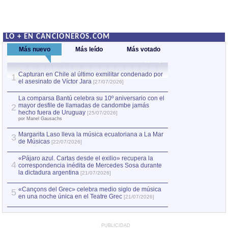
LO + EN CANCIONEROS.COM
Más nuevo
Más leído
Más votado
Capturan en Chile al último exmilitar condenado por
La comparsa Bantú
1
el asesinato de Víctor Jara
mayor desfile de
1
[27/07/2026]
hecho fuera de U
por Manel Gausachs
La comparsa Bantú celebra su 10º aniversario con el
mayor desfile de llamadas de candombe jamás
2
Capturan en Chile
2
hecho fuera de Uruguay
[25/07/2026]
el asesinato de Ví
por Manel Gausachs
Margarita Laso lleva la música ecuatoriana a La Mar
3
de Músicas
[22/07/2026]
«Pájaro azul. Cartas desde el exilio» recupera la
4
correspondencia inédita de Mercedes Sosa durante
la dictadura argentina
[21/07/2026]
«Cançons del Grec» celebra medio siglo de música
5
en una noche única en el Teatre Grec
[21/07/2026]
PUBLICIDAD