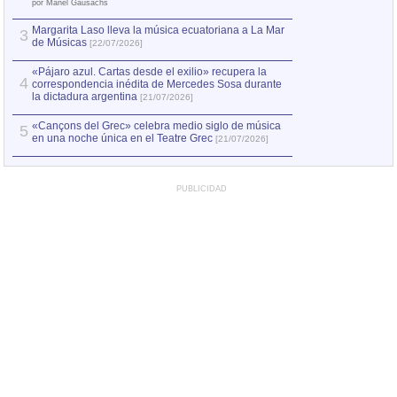
el asesinato de Ví
por Manel Gausachs
Margarita Laso lleva la música ecuatoriana a La Mar
3
de Músicas
[22/07/2026]
«Pájaro azul. Cartas desde el exilio» recupera la
4
correspondencia inédita de Mercedes Sosa durante
la dictadura argentina
[21/07/2026]
«Cançons del Grec» celebra medio siglo de música
5
en una noche única en el Teatre Grec
[21/07/2026]
PUBLICIDAD