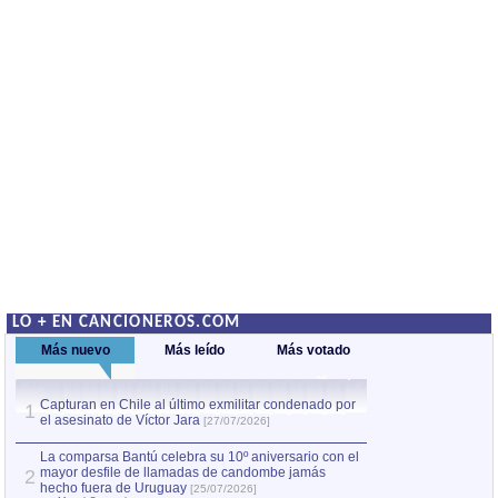
LO + EN CANCIONEROS.COM
Más nuevo
Más leído
Más votado
Capturan en Chile al último exmilitar condenado por
La comparsa Bantú
1
el asesinato de Víctor Jara
mayor desfile de
1
[27/07/2026]
hecho fuera de U
por Manel Gausachs
La comparsa Bantú celebra su 10º aniversario con el
mayor desfile de llamadas de candombe jamás
2
Capturan en Chile
2
hecho fuera de Uruguay
[25/07/2026]