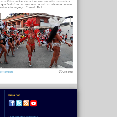
s, a 25 km de Barcelona. Una concentración carnavalera
 que finalizó con un concierto de todo un referente de este
usical afrouruguayo, Eduardo Da Luz.
ulo completo
Comentar
Síguenos
•
cancioneros.com/letras