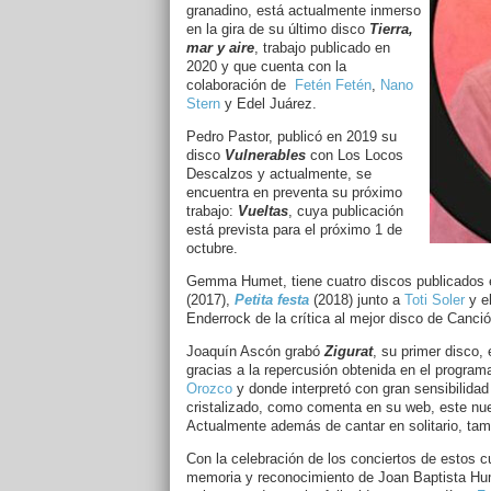
granadino, está actualmente inmerso
en la gira de su último disco
Tierra,
mar y aire
, trabajo publicado en
2020 y que cuenta con la
colaboración de
Fetén Fetén
,
Nano
Stern
y Edel Juárez.
Pedro Pastor, publicó en 2019 su
disco
Vulnerables
con Los Locos
Descalzos y actualmente, se
encuentra en preventa su próximo
trabajo:
Vueltas
, cuya publicación
está prevista para el próximo 1 de
octubre.
Gemma Humet, tiene cuatro discos publicados e
(2017),
Petita festa
(2018) junto a
Toti Soler
y el
Enderrock de la crítica al mejor disco de Canci
Joaquín Ascón grabó
Zigurat
, su primer disco,
gracias a la repercusión obtenida en el program
Orozco
y donde interpretó con gran sensibilidad
cristalizado, como comenta en su web, este nue
Actualmente además de cantar en solitario, ta
Con la celebración de los conciertos de estos cu
memoria y reconocimiento de Joan Baptista Hum