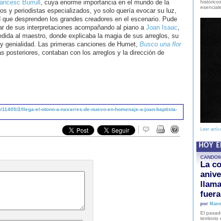
ancesc Burrull
, cuya enorme importancia en el mundo de la
histórico
esencial
cos y periodistas especializados, yo solo quería evocar su luz,
ad que desprenden los grandes creadores en el escenario. Pude
tar de sus interpretaciones acompañando al piano a
Joan Isaac
,
dida al maestro, donde explicaba la magia de sus arreglos, su
 y genialidad. Las primeras canciones de Humet,
Busco una flor
as posteriores, contaban con los arreglos y la dirección de
11405/2/llega-el-otono-a-navarres-de-nuevo-en-homenaje-a-joan-baptista-
Leer artíc
HOY 
CANDO
La co
anive
llam
fuer
por
Mane
El pasad
territori