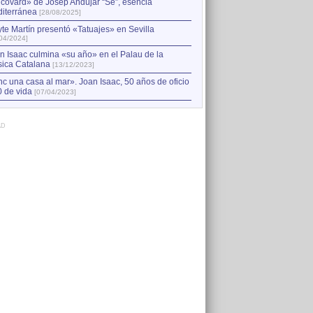
2
alCANTARa MANUEL de May
 covard» de Josep Andújar “Sé”, esencia
iterránea
[28/08/2025]
3
Mayte Martín. 20 años de Q
te Martín presentó «Tatuajes» en Sevilla
04/2024]
4
El Rumbo de tus pasos de A
n Isaac culmina «su año» en el Palau de la
ica Catalana
[13/12/2023]
Presentación de Joan Isaac
5
[19/06/2013]
nc una casa al mar». Joan Isaac, 50 años de oficio
0 de vida
[07/04/2023]
AD