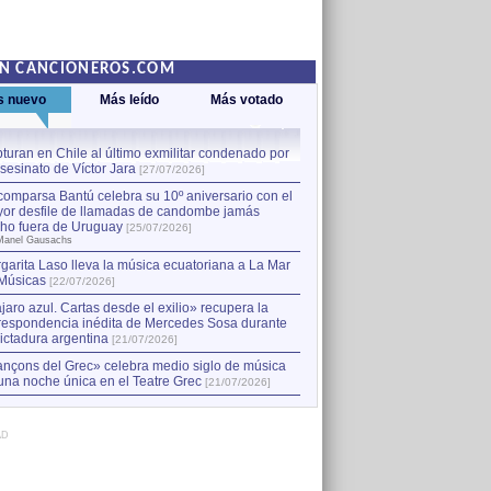
EN CANCIONEROS.COM
s nuevo
Más leído
Más votado
turan en Chile al último exmilitar condenado por
La comparsa Bantú celebra s
asesinato de Víctor Jara
mayor desfile de llamadas
1
[27/07/2026]
hecho fuera de Uruguay
[25
comparsa Bantú celebra su 10º aniversario con el
por Manel Gausachs
or desfile de llamadas de candombe jamás
Capturan en Chile al último
2
ho fuera de Uruguay
[25/07/2026]
el asesinato de Víctor Jara
[
Manel Gausachs
garita Laso lleva la música ecuatoriana a La Mar
Margarita Laso lleva la mús
3
Músicas
de Músicas
[22/07/2026]
[22/07/2026]
jaro azul. Cartas desde el exilio» recupera la
respondencia inédita de Mercedes Sosa durante
dictadura argentina
[21/07/2026]
nçons del Grec» celebra medio siglo de música
una noche única en el Teatre Grec
[21/07/2026]
AD