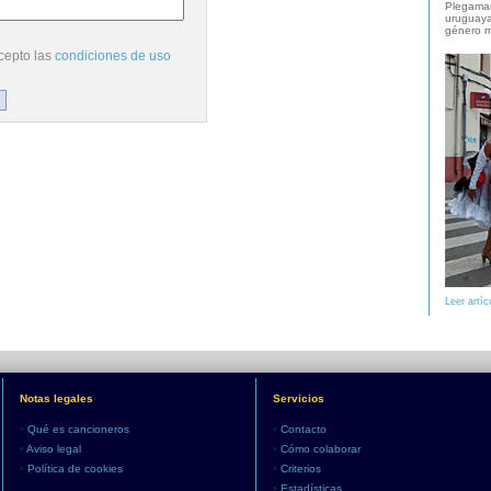
Plegaman
uruguaya
género m
cepto las
condiciones de uso
Leer artíc
Notas legales
Servicios
•
Qué es cancioneros
•
Contacto
•
Aviso legal
•
Cómo colaborar
•
Política de cookies
•
Criterios
•
Estadísticas