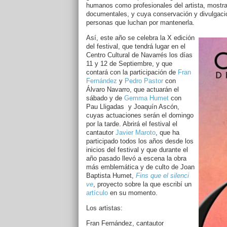
humanos como profesionales del artista, mostra
documentales, y cuya conservación y divulgació
personas que luchan por mantenerla.
Así, este año se celebra la X edición
del festival, que tendrá lugar en el
Centro Cultural de Navarrés los días
11 y 12 de Septiembre, y que
contará con la participación de
Fran
Fernández
y
Pedro Pastor
con
Álvaro Navarro, que actuarán el
sábado y de
Gemma Humet
con
Pau Lligadas y Joaquín Ascón,
cuyas actuaciones serán el domingo
por la tarde. Abrirá el festival el
cantautor
Javier Maroto
, que ha
participado todos los años desde los
inicios del festival y que durante el
año pasado llevó a escena la obra
más emblemática y de culto de Joan
Baptista Humet,
Fins que el silenci
ve
, proyecto sobre la que escribí un
artículo
en su momento.
Los artistas:
Fran Fernández, cantautor