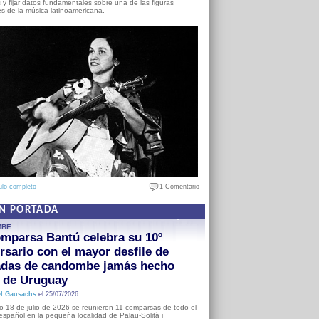
s y fijar datos fundamentales sobre una de las figuras
es de la música latinoamericana.
ulo completo
1 Comentario
EN PORTADA
MBE
mparsa Bantú celebra su 10º
rsario con el mayor desfile de
adas de candombe jamás hecho
a de Uruguay
l Gausachs
el 25/07/2026
o 18 de julio de 2026 se reunieron 11 comparsas de todo el
o español en la pequeña localidad de Palau-Solità i