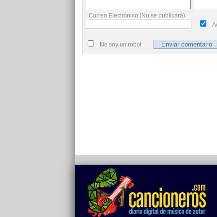
Correo Electrónico (No se publicará)
A
No soy un robot