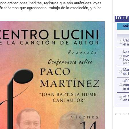
ndo grabaciones inéditas, registros que son auténticas joyas
n tenemos que agradecer al trabajo de la asociación, y a las
LO + 
Má
Cap
1
el 
La 
may
2
hec
por 
Mar
3
de 
«Pá
4
cor
la 
«Ca
5
en 
PUBLICID