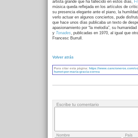
artista grande que ha fallecido en estos días,
Fr
música queda reflejada en los artículos de críti
su presencia elegante ante el piano, la humild
verlo actuar en algunos conciertos, pude disfru
que hace unos días publicaba un texto de despe
apasionamiento por “la melodía”, su humanidad
y
Tonades
, publicadas en 1970, al igual que otr
Francesc Burrull.
Volver atrás
Para citar esta página:
https://www.cancioneros.com/co/
humet-por-maria-gracia-correa
Escribe tu comentario
Nombre
País