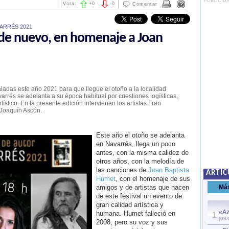
PUBLICID
Vota:
+
0
-
0
Comentar
ARRÉS 2021
 de nuevo, en homenaje a Joan
ladas este año 2021 para que llegue el otoño a la localidad
arrés se adelanta a su época habitual por cuestiones logísticas,
tístico. En la presente edición intervienen los artistas Fran
Joaquín Ascón.
Este año el otoño se adelanta
en Navarrés, llega un poco
antes, con la misma calidez de
otros años, con la melodía de
las canciones de
Joan Baptista
ARTÍC
Humet
, con el homenaje de sus
amigos y de artistas que hacen
Má
de este festival un evento de
gran calidad artística y
«Az
humana. Humet falleció en
1
[08/
2008, pero su voz y sus