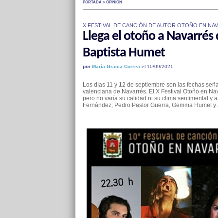
PORTADA > OPINIÓN
X FESTIVAL DE CANCIÓN DE AUTOR OTOÑO EN NAV
Llega el otoño a Navarrés
Baptista Humet
por
María Gracia Correa
el 10/09/2021
Los días 11 y 12 de septiembre son las fechas seña
valenciana de Navarrés. El X Festival Otoño en Nav
pero no varía su calidad ni su clima sentimental y ar
Fernández, Pedro Pastor Guerra, Gemma Humet y 