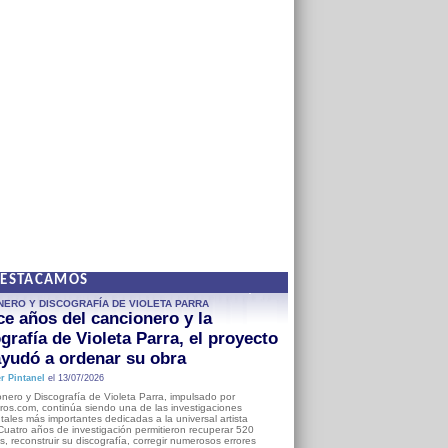
DESTACAMOS
NERO Y DISCOGRAFÍA DE VIOLETA PARRA
e años del cancionero y la
grafía de Violeta Parra, el proyecto
yudó a ordenar su obra
r Pintanel
el 13/07/2026
nero y Discografía de Violeta Parra, impulsado por
ros.com, continúa siendo una de las investigaciones
ales más importantes dedicadas a la universal artista
Cuatro años de investigación permitieron recuperar 520
, reconstruir su discografía, corregir numerosos errores