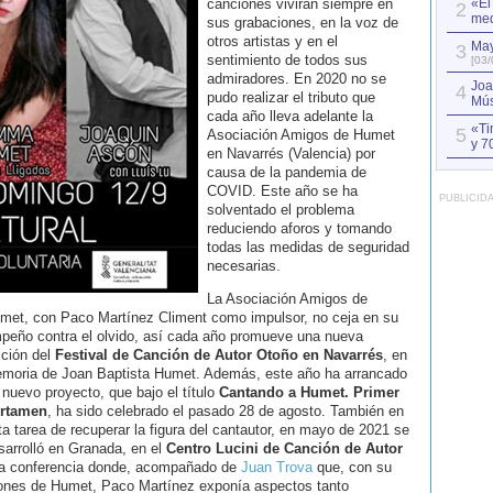
canciones vivirán siempre en
«El
2
med
sus grabaciones, en la voz de
otros artistas y en el
May
3
sentimiento de todos sus
[03/
admiradores. En 2020 no se
Joa
4
pudo realizar el tributo que
Mús
cada año lleva adelante la
«Ti
5
Asociación Amigos de Humet
y 7
en Navarrés (Valencia) por
causa de la pandemia de
COVID. Este año se ha
PUBLICID
solventado el problema
reduciendo aforos y tomando
todas las medidas de seguridad
necesarias.
La Asociación Amigos de
met, con Paco Martínez Climent como impulsor, no ceja en su
peño contra el olvido, así cada año promueve una nueva
ición del
Festival de Canción de Autor Otoño en Navarrés
, en
moria de Joan Baptista Humet. Además, este año ha arrancado
 nuevo proyecto, que bajo el título
Cantando a Humet. Primer
rtamen
, ha sido celebrado el pasado 28 de agosto. También en
ta tarea de recuperar la figura del cantautor, en mayo de 2021 se
sarrolló en Granada, en el
Centro Lucini de Canción de Autor
a conferencia donde, acompañado de
Juan Trova
que, con su
ciones de Humet, Paco Martínez exponía aspectos tanto