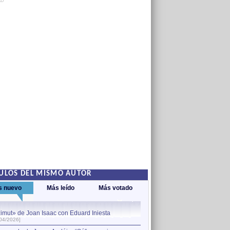
AD
ULOS DEL MISMO AUTOR
s nuevo
Más leído
Más votado
imut» de Joan Isaac con Eduard Iniesta
1
La canción más bonita del
04/2026]