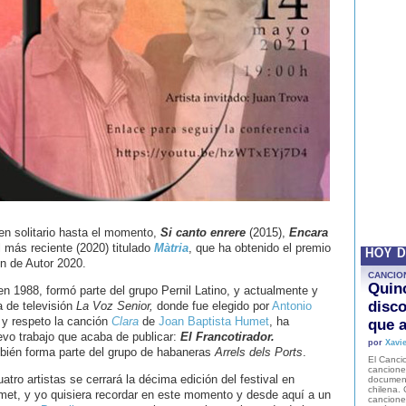
n solitario hasta el momento,
Si canto enrere
(2015),
Encara
 más reciente (2020) titulado
Màtria
, que ha obtenido el premio
HOY 
ón de Autor 2020.
CANCIO
Quinc
 en 1988, formó parte del grupo Pernil Latino, y actualmente y
disco
a de televisión
La Voz Senior,
donde fue elegido por
Antonio
 y respeto la canción
Clara
de
Joan Baptista Humet
, ha
que a
vo trabajo que acaba de publicar:
El Francotirador.
por
Xavie
mbién forma parte del grupo de habaneras
Arrels dels Ports
.
El Cancio
cancione
atro artistas se cerrará la décima edición del festival en
document
chilena. 
et, y yo quisiera recordar en este momento y desde aquí a un
canciones