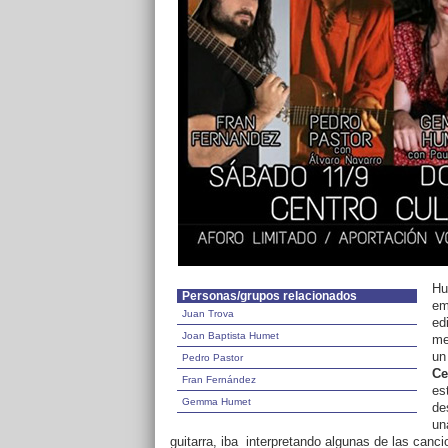
Hu
Personas/grupos relacionados
em
Juan Trova
ed
Joan Baptista Humet
me
un
Pedro Pastor
Ce
Fran Fernández
es
Gemma Humet
de
un
guitarra, iba interpretando algunas de las can