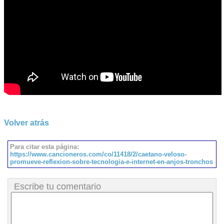
Volver atrás
Para citar esta página:
https://www.cancioneros.com/co/11418/2/caetano-veloso-
promueve-reflexion-sobre-tecnologia-e-internet-en-anjos-tronchos
Escribe tu comentario