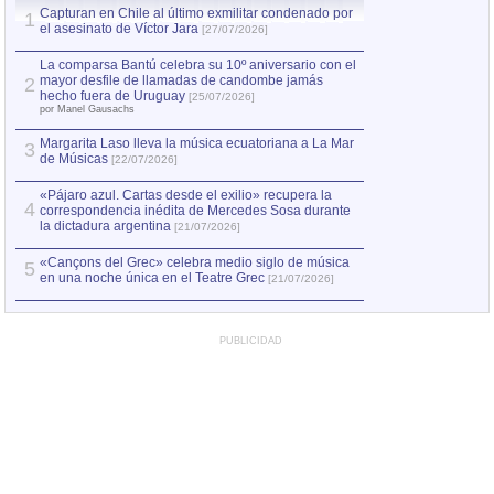
Capturan en Chile al último exmilitar condenado por
La comparsa Bantú
1
el asesinato de Víctor Jara
mayor desfile de
1
[27/07/2026]
hecho fuera de U
por Manel Gausachs
La comparsa Bantú celebra su 10º aniversario con el
mayor desfile de llamadas de candombe jamás
2
Capturan en Chile
2
hecho fuera de Uruguay
[25/07/2026]
el asesinato de Ví
por Manel Gausachs
Margarita Laso lleva la música ecuatoriana a La Mar
3
de Músicas
[22/07/2026]
«Pájaro azul. Cartas desde el exilio» recupera la
4
correspondencia inédita de Mercedes Sosa durante
la dictadura argentina
[21/07/2026]
«Cançons del Grec» celebra medio siglo de música
5
en una noche única en el Teatre Grec
[21/07/2026]
PUBLICIDAD