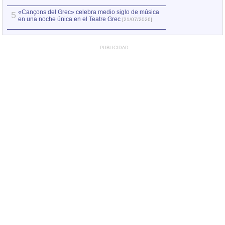
«Cançons del Grec» celebra medio siglo de música
5
en una noche única en el Teatre Grec
[21/07/2026]
PUBLICIDAD