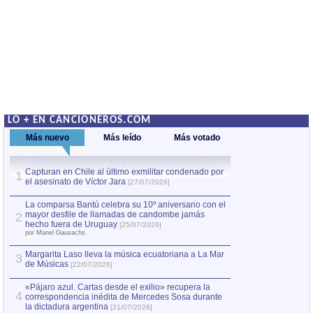
LO + EN CANCIONEROS.COM
Más nuevo
Más leído
Más votado
Capturan en Chile al último exmilitar condenado por
La comparsa Bantú
1
el asesinato de Víctor Jara
mayor desfile de
1
[27/07/2026]
hecho fuera de U
por Manel Gausachs
La comparsa Bantú celebra su 10º aniversario con el
mayor desfile de llamadas de candombe jamás
2
Capturan en Chile
2
hecho fuera de Uruguay
[25/07/2026]
el asesinato de Ví
por Manel Gausachs
Margarita Laso lleva la música ecuatoriana a La Mar
3
de Músicas
[22/07/2026]
«Pájaro azul. Cartas desde el exilio» recupera la
4
correspondencia inédita de Mercedes Sosa durante
la dictadura argentina
[21/07/2026]