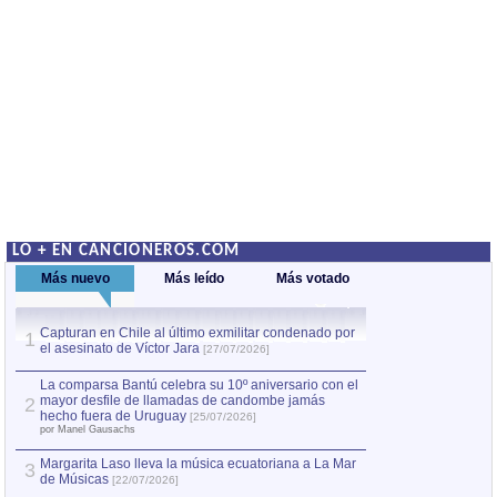
LO + EN CANCIONEROS.COM
Más nuevo
Más leído
Más votado
Capturan en Chile al último exmilitar condenado por
La comparsa Bantú
1
el asesinato de Víctor Jara
mayor desfile de
1
[27/07/2026]
hecho fuera de U
por Manel Gausachs
La comparsa Bantú celebra su 10º aniversario con el
mayor desfile de llamadas de candombe jamás
2
Capturan en Chile
2
hecho fuera de Uruguay
[25/07/2026]
el asesinato de Ví
por Manel Gausachs
Margarita Laso lleva la música ecuatoriana a La Mar
3
de Músicas
[22/07/2026]