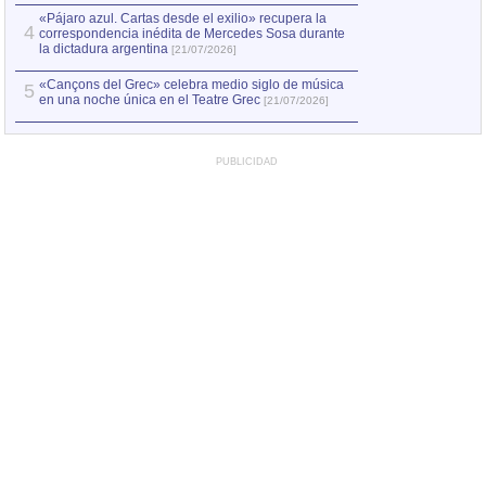
«Pájaro azul. Cartas desde el exilio» recupera la
4
correspondencia inédita de Mercedes Sosa durante
la dictadura argentina
[21/07/2026]
«Cançons del Grec» celebra medio siglo de música
5
en una noche única en el Teatre Grec
[21/07/2026]
PUBLICIDAD