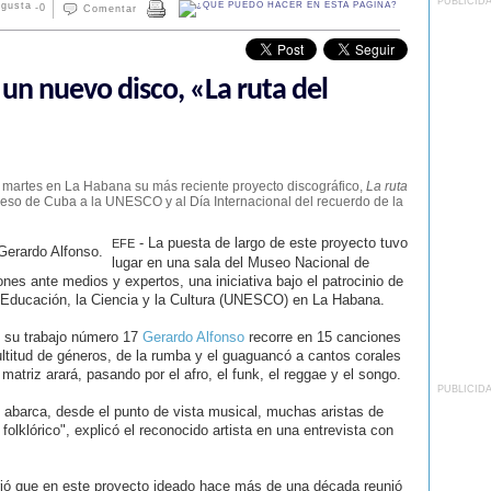
PUBLICID
-
0
Comentar
un nuevo disco, «La ruta del
 martes en La Habana su más reciente proyecto discográfico,
La ruta
greso de Cuba a la UNESCO y al Día Internacional del recuerdo de la
- La puesta de largo de este proyecto tuvo
EFE
lugar en una sala del Museo Nacional de
nes ante medios y expertos, una iniciativa bajo el patrocinio de
 Educación, la Ciencia y la Cultura (UNESCO) en La Habana.
 su trabajo número 17
Gerardo Alfonso
recorre en 15 canciones
ltitud de géneros, de la rumba y el guaguancó a cantos corales
 matriz arará, pasando por el afro, el funk, el reggae y el songo.
PUBLICID
 abarca, desde el punto de vista musical, muchas aristas de
olklórico", explicó el reconocido artista en una entrevista con
irió que en este proyecto ideado hace más de una década reunió