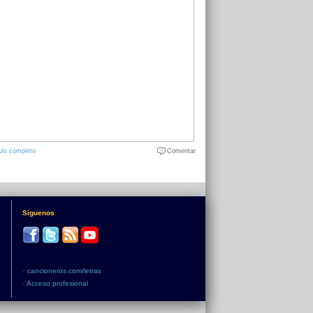
ulo completo
Comentar
Síguenos
•
cancioneros.com/letras
•
Acceso profesional