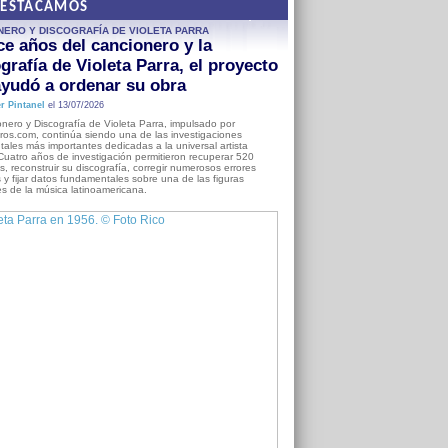
DESTACAMOS
NERO Y DISCOGRAFÍA DE VIOLETA PARRA
e años del cancionero y la
grafía de Violeta Parra, el proyecto
yudó a ordenar su obra
r Pintanel
el 13/07/2026
nero y Discografía de Violeta Parra, impulsado por
ros.com, continúa siendo una de las investigaciones
ales más importantes dedicadas a la universal artista
Cuatro años de investigación permitieron recuperar 520
, reconstruir su discografía, corregir numerosos errores
s y fijar datos fundamentales sobre una de las figuras
es de la música latinoamericana.