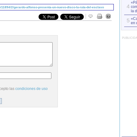
«Pá
4
cor
11894/2/gerardo-alfonso-presenta-un-nuevo-disco-la-ruta-del-esclavo
la 
«Ca
5
en 
PUBLICID
cepto las
condiciones de uso