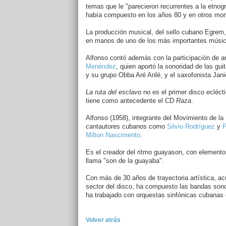
temas que le "parecieron recurrentes a la etnogra
había compuesto en los años 80 y en otros mo
La producción musical, del sello cubano Egrem,
en manos de uno de los más importantes músic
Alfonso contó además con la participación de ar
Menéndez
, quien aportó la sonoridad de las gu
y su grupo Obba Aré Anlé, y el saxofonista Janio
La ruta del esclavo
no es el primer disco ecléct
tiene como antecedente el CD
Raza
.
Alfonso (1958), integrante del Movimiento de l
cantautores cubanos como
Silvio Rodríguez
y
P
Milton Nascimento
.
Es el creador del ritmo guayason, con elemento
llama "son de la guayaba".
Con más de 30 años de trayectoria artística, 
sector del disco, ha compuesto las bandas sonora
ha trabajado con orquestas sinfónicas cubanas e
Volver atrás