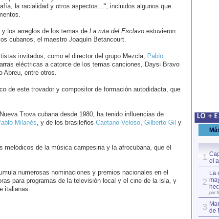
fía, la racialidad y otros aspectos...", incluidos algunos que
mentos.
 y los arreglos de los temas de
La ruta del Esclavo
estuvieron
os cubanos, el maestro Joaquín Betancourt.
tistas invitados, como el director del grupo Mezcla,
Pablo
itarras eléctricas a catorce de los temas canciones, Daysi Bravo
 Abreu, entre otros.
ico de este trovador y compositor de formación autodidacta, que
a Nueva Trova cubana desde 1980, ha tenido influencias de
LO + 
ablo Milanés
, y de los brasileños
Caetano Veloso
,
Gilberto Gil
y
Má
s melódicos de la música campesina y la afrocubana, que él
Cap
1
el 
acumula numerosas nominaciones y premios nacionales en el
La 
may
s para programas de la televisión local y el cine de la isla, y
2
hec
 italianas.
por 
Mar
3
de 