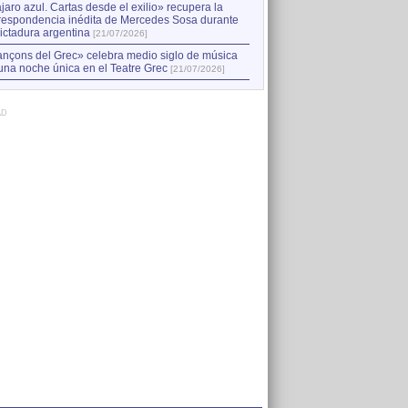
jaro azul. Cartas desde el exilio» recupera la
respondencia inédita de Mercedes Sosa durante
dictadura argentina
[21/07/2026]
nçons del Grec» celebra medio siglo de música
una noche única en el Teatre Grec
[21/07/2026]
AD