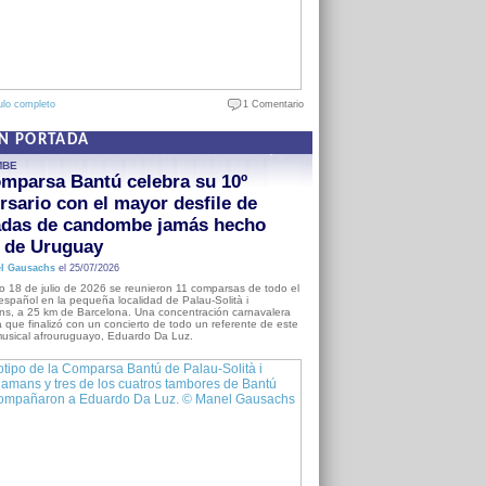
ulo completo
1 Comentario
EN PORTADA
MBE
mparsa Bantú celebra su 10º
rsario con el mayor desfile de
adas de candombe jamás hecho
a de Uruguay
l Gausachs
el 25/07/2026
o 18 de julio de 2026 se reunieron 11 comparsas de todo el
o español en la pequeña localidad de Palau-Solità i
s, a 25 km de Barcelona. Una concentración carnavalera
 que finalizó con un concierto de todo un referente de este
usical afrouruguayo, Eduardo Da Luz.