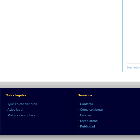
Leer artíc
Notas legales
Servicios
•
Qué es cancioneros
•
Contacto
•
Aviso legal
•
Cómo colaborar
•
Política de cookies
•
Criterios
•
Estadísticas
•
Publicidad