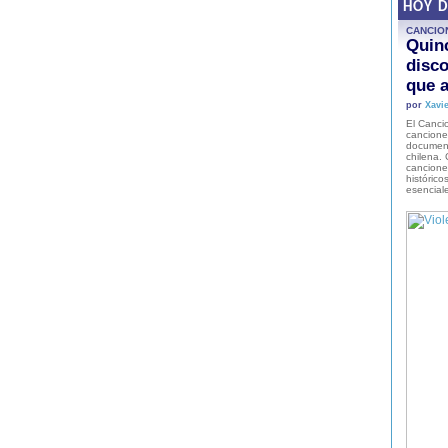
HOY 
CANCIO
Quinc
disco
que a
por
Xavie
El Cancio
cancione
document
chilena. 
canciones
histórico
esencial