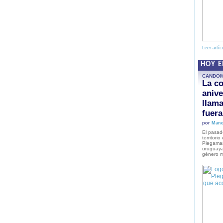
Leer artíc
HOY 
CANDO
La co
anive
llam
fuer
por
Mane
El pasad
territori
Plegaman
uruguaya
género m