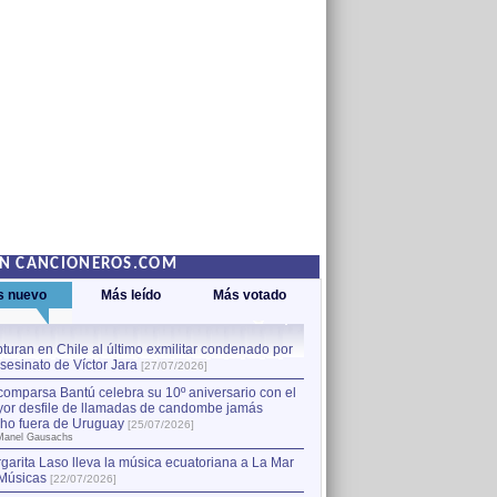
EN CANCIONEROS.COM
s nuevo
Más leído
Más votado
turan en Chile al último exmilitar condenado por
La comparsa Bantú celebra s
asesinato de Víctor Jara
mayor desfile de llamadas
1
[27/07/2026]
hecho fuera de Uruguay
[25
comparsa Bantú celebra su 10º aniversario con el
por Manel Gausachs
or desfile de llamadas de candombe jamás
Capturan en Chile al último
2
ho fuera de Uruguay
[25/07/2026]
el asesinato de Víctor Jara
[
Manel Gausachs
garita Laso lleva la música ecuatoriana a La Mar
Músicas
[22/07/2026]