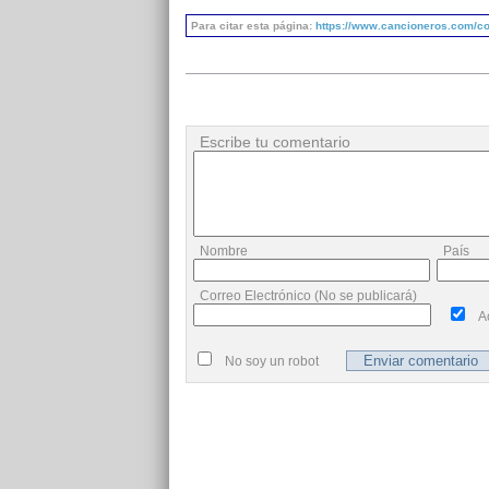
Para citar esta página:
https://www.cancioneros.com/co/
Escribe tu comentario
Nombre
País
Correo Electrónico (No se publicará)
A
No soy un robot