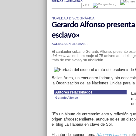
PORTADA > ACTUALIDAD
Vota:
+
0
NOVEDAD DISCOGRÁFICA
Gerardo Alfonso presenta 
esclavo»
AGENCIAS
el 31/08/2022
El cantautor cubano Gerardo Alfonso presentó este
del esclavo
, en homenaje al 75 aniversario del in
trata de esclavos y su abolición.
Bellas Artes, un encuentro íntimo y sin concesio
la Organización de las Naciones Unidas para la
Autores relacionados
En
Gerardo Alfonso
mu
de
"Es un álbum de entretenimiento y reflexión que
origen afrodescendiente, aunque no es un disco f
el blog La Habana en clave de Sol.
El autor del icónico tema
Sábanas blancas
, ref