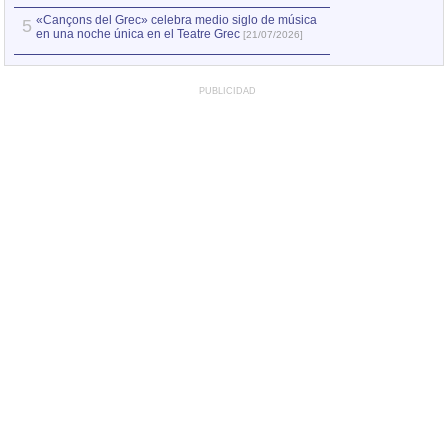
«Cançons del Grec» celebra medio siglo de música
5
en una noche única en el Teatre Grec
[21/07/2026]
PUBLICIDAD