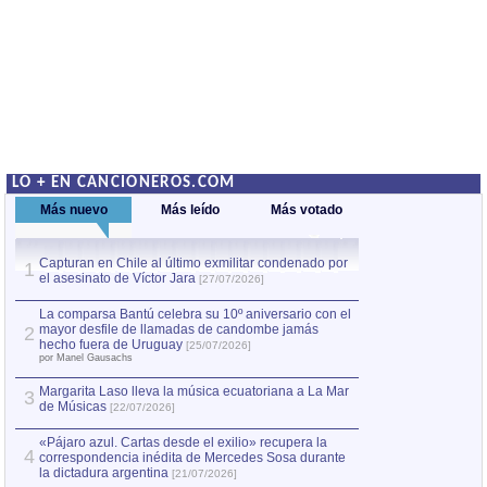
LO + EN CANCIONEROS.COM
Más nuevo
Más leído
Más votado
Capturan en Chile al último exmilitar condenado por
La comparsa Bantú
1
el asesinato de Víctor Jara
mayor desfile de
1
[27/07/2026]
hecho fuera de U
por Manel Gausachs
La comparsa Bantú celebra su 10º aniversario con el
mayor desfile de llamadas de candombe jamás
2
Capturan en Chile
2
hecho fuera de Uruguay
[25/07/2026]
el asesinato de Ví
por Manel Gausachs
Margarita Laso lleva la música ecuatoriana a La Mar
Margarita Laso ll
3
3
de Músicas
de Músicas
[22/07/2026]
[22/07
«Pájaro azul. Cartas desde el exilio» recupera la
4
correspondencia inédita de Mercedes Sosa durante
la dictadura argentina
[21/07/2026]