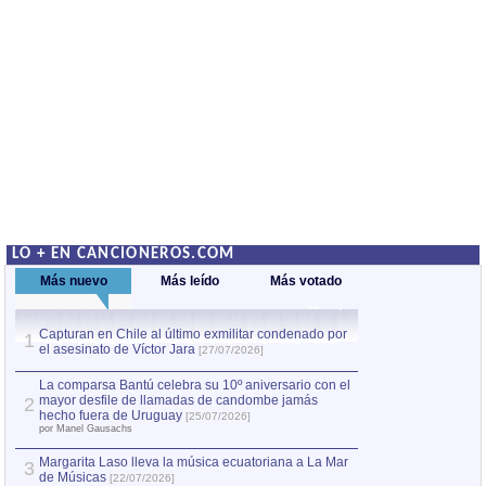
LO + EN CANCIONEROS.COM
Más nuevo
Más leído
Más votado
Capturan en Chile al último exmilitar condenado por
La comparsa Bantú
1
el asesinato de Víctor Jara
mayor desfile de
1
[27/07/2026]
hecho fuera de U
por Manel Gausachs
La comparsa Bantú celebra su 10º aniversario con el
mayor desfile de llamadas de candombe jamás
2
Capturan en Chile
2
hecho fuera de Uruguay
[25/07/2026]
el asesinato de Ví
por Manel Gausachs
Margarita Laso lleva la música ecuatoriana a La Mar
3
de Músicas
[22/07/2026]