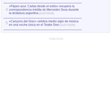
«Pájaro azul. Cartas desde el exilio» recupera la
4
correspondencia inédita de Mercedes Sosa durante
la dictadura argentina
[21/07/2026]
«Cançons del Grec» celebra medio siglo de música
5
en una noche única en el Teatre Grec
[21/07/2026]
PUBLICIDAD