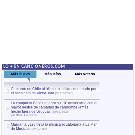
LO + EN CANCIONEROS.COM
Más nuevo
Más leído
Más votado
Capturan en Chile al último exmilitar condenado por
Capturan en Chile
1
1
el asesinato de Víctor Jara
el asesinato de Ví
[27/07/2026]
La comparsa Bantú celebra su 10º aniversario con el
mayor desfile de llamadas de candombe jamás
2
hecho fuera de Uruguay
[25/07/2026]
por Manel Gausachs
Margarita Laso lleva la música ecuatoriana a La Mar
3
de Músicas
[22/07/2026]