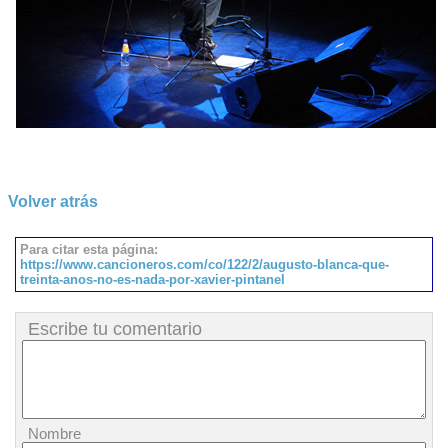
Volver atrás
Para citar esta página:
https://www.cancioneros.com/co/122/2/augusto-blanca-que-
treinta-anos-no-es-nada-por-xavier-pintanel
Escribe tu comentario
Nombre