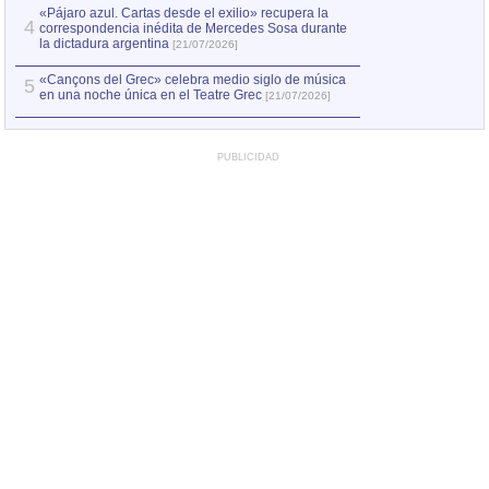
«Pájaro azul. Cartas desde el exilio» recupera la
4
correspondencia inédita de Mercedes Sosa durante
la dictadura argentina
[21/07/2026]
«Cançons del Grec» celebra medio siglo de música
5
en una noche única en el Teatre Grec
[21/07/2026]
PUBLICIDAD