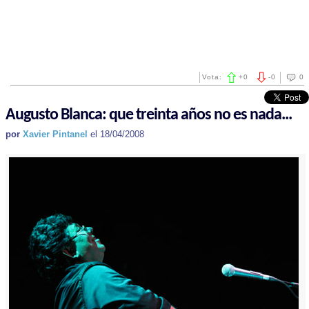
Vota:
+
0
-
0
0
Augusto Blanca: que treinta años no es nada...
por
Xavier Pintanel
el 18/04/2008