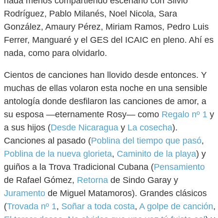
nada menos compartiendo escenario con Silvio
Rodríguez, Pablo Milanés, Noel Nicola, Sara
González, Amaury Pérez, Miriam Ramos, Pedro Luis
Ferrer, Manguaré y el GES del ICAIC en pleno. Ahí es
nada, como para olvidarlo.
Cientos de canciones han llovido desde entonces. Y
muchas de ellas volaron esta noche en una sensible
antología donde desfilaron las canciones de amor, a
su esposa —eternamente Rosy— como
Regalo nº 1
y
a sus hijos (
Desde Nicaragua
y
La cosecha
).
Canciones al pasado (
Poblina del tiempo que pasó
,
Poblina de la nueva glorieta
,
Caminito de la playa
) y
guiños a la Trova Tradicional Cubana (
Pensamiento
de Rafael Gómez,
Retorna
de Sindo Garay y
Juramento
de Miguel Matamoros). Grandes clásicos
(
Trovada nº 1
,
Soñar a toda costa
,
A golpe de canción
,