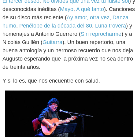
El tercer deseo
,
No olvides que una vez tú fuiste sol
) y
desconocidas inéditas (
Mayo
,
A qué tanto
). Canciones
de su disco más reciente (
Ay amor, otra vez
,
Danza
humo
,
Penélope de la década del 80
,
Luna trovera
) y
homenajes a Antonio Guerrero (
Sin reprocharme
) y a
Nicolás Guillén (
Guitarra
). Un buen repertorio, una
buena antología y un hermoso recuerdo que nos deja
Augusto esperando que la próxima vez no sea dentro
de treinta años.
Y si lo es, que nos encuentre con salud.