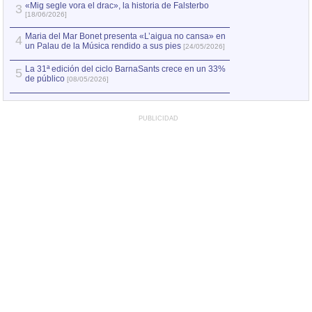
«Mig segle vora el drac», la historia de Falsterbo
3
[18/06/2026]
Manuel Fraga. En
4
razones y de vid
Maria del Mar Bonet presenta «L’aigua no cansa» en
4
un Palau de la Música rendido a sus pies
[24/05/2026]
Guillermo Anderso
5
guardados de Ce
La 31ª edición del ciclo BarnaSants crece en un 33%
5
de público
[08/05/2026]
PUBLICIDAD