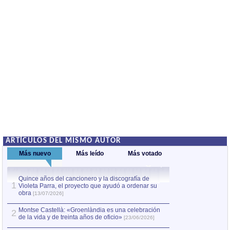
ARTÍCULOS DEL MISMO AUTOR
Más nuevo
Más leído
Más votado
Quince años del cancionero y la discografía de
1
Acqui Terme
[02/0
1
Violeta Parra, el proyecto que ayudó a ordenar su
obra
[13/07/2026]
El hombre que co
2
[05/02/2017]
Montse Castellà: «Groenlàndia es una celebración
2
de la vida y de treinta años de oficio»
[23/06/2026]
Acerca de un dis
3
[15/12/2012]