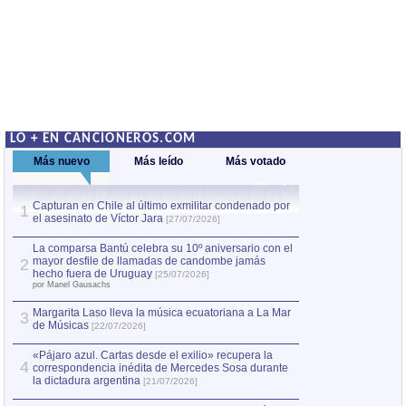
LO + EN CANCIONEROS.COM
Más nuevo
Más leído
Más votado
Capturan en Chile al último exmilitar condenado por
Capturan en Chile
1
1
el asesinato de Víctor Jara
el asesinato de Ví
[27/07/2026]
La comparsa Bantú celebra su 10º aniversario con el
mayor desfile de llamadas de candombe jamás
2
hecho fuera de Uruguay
[25/07/2026]
por Manel Gausachs
Margarita Laso lleva la música ecuatoriana a La Mar
3
de Músicas
[22/07/2026]
«Pájaro azul. Cartas desde el exilio» recupera la
4
correspondencia inédita de Mercedes Sosa durante
la dictadura argentina
[21/07/2026]