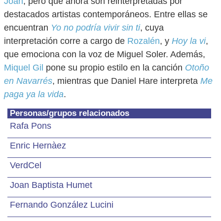
Joan
, pero que ahora son reinterpretadas por
destacados artistas contemporáneos. Entre ellas se
encuentran
Yo no podría vivir sin ti
, cuya
interpretación corre a cargo de
Rozalén
, y
Hoy la vi
,
que emociona con la voz de Miguel Soler. Además,
Miquel Gil
pone su propio estilo en la canción
Otoño
en Navarrés
, mientras que Daniel Hare interpreta
Me
paga ya la vida
.
Personas/grupos relacionados
Rafa Pons
Enric Hernàez
VerdCel
Joan Baptista Humet
Fernando González Lucini