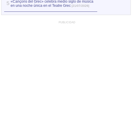
«Cançons del Grec» celebra medio siglo de música
5
en una noche única en el Teatre Grec
[21/07/2026]
PUBLICIDAD