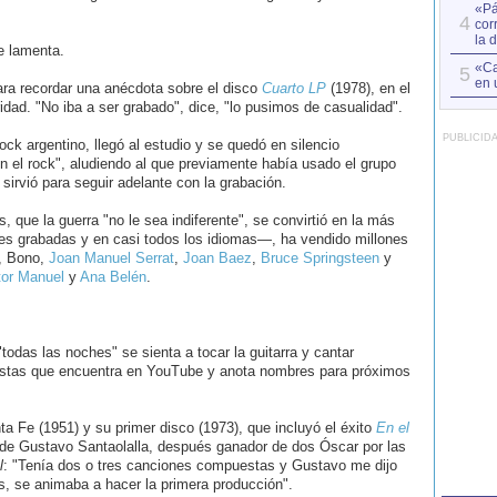
«Pá
4
cor
la 
e lamenta.
«Ca
5
en 
para recordar una anécdota sobre el disco
Cuarto LP
(1978), en el
idad. "No iba a ser grabado", dice, "lo pusimos de casualidad".
PUBLICID
rock argentino, llegó al estudio y se quedó en silencio
n el rock", aludiendo al que previamente había usado el grupo
 sirvió para seguir adelante con la grabación.
, que la guerra "no le sea indiferente", se convirtió en la más
nes grabadas y en casi todos los idiomas—, ha vendido millones
s, Bono,
Joan Manuel Serrat
,
Joan Baez
,
Bruce Springsteen
y
tor Manuel
y
Ana Belén
.
odas las noches" se sienta a tocar la guitarra y cantar
rtistas que encuentra en YouTube y anota nombres para próximos
a Fe (1951) y su primer disco (1973), que incluyó el éxito
En el
 de Gustavo Santaolalla, después ganador de dos Óscar por las
l
: "Tenía dos o tres canciones compuestas y Gustavo me dijo
, se animaba a hacer la primera producción".