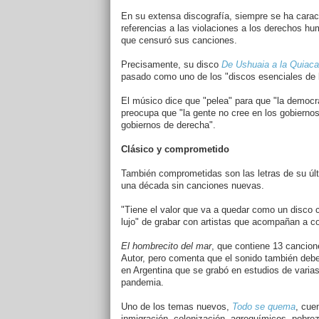
En su extensa discografía, siempre se ha carac
referencias a las violaciones a los derechos hu
que censuró sus canciones.
Precisamente, su disco
De Ushuaia a la Quiaca
pasado como uno de los "discos esenciales de 
El músico dice que "pelea" para que "la democra
preocupa que "la gente no cree en los gobiernos
gobiernos de derecha".
Clásico y comprometido
También comprometidas son las letras de su úl
una década sin canciones nuevas.
"Tiene el valor que va a quedar como un disco c
lujo" de grabar con artistas que acompañan a 
El hombrecito del mar
, que contiene 13 cancion
Autor, pero comenta que el sonido también debe
en Argentina que se grabó en estudios de varia
pandemia.
Uno de los temas nuevos,
Todo se quema
, cue
inmigración, colonización, agroquímicos, pobrez