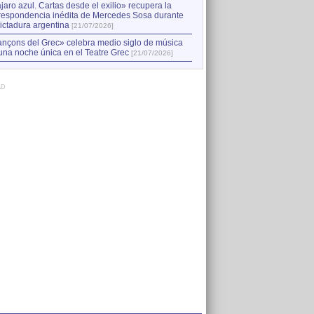
jaro azul. Cartas desde el exilio» recupera la
respondencia inédita de Mercedes Sosa durante
dictadura argentina
[21/07/2026]
nçons del Grec» celebra medio siglo de música
una noche única en el Teatre Grec
[21/07/2026]
AD