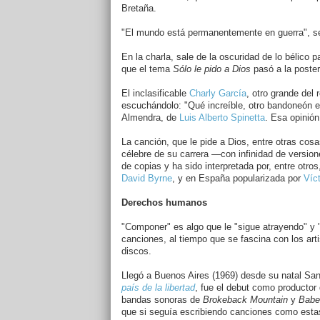
Bretaña.
"El mundo está permanentemente en guerra", s
En la charla, sale de la oscuridad de lo bélico 
que el tema
Sólo le pido a Dios
pasó a la poster
El inclasificable
Charly García
, otro grande del 
escuchándolo: "Qué increíble, otro bandoneón e
Almendra, de
Luis Alberto Spinetta
. Esa opinión
La canción, que le pide a Dios, entre otras cosas
célebre de su carrera —con infinidad de versio
de copias y ha sido interpretada por, entre otro
David Byrne
, y en España popularizada por
Víc
Derechos humanos
"Componer" es algo que le "sigue atrayendo" y "t
canciones, al tiempo que se fascina con los a
discos.
Llegó a Buenos Aires (1969) desde su natal Sant
país de la libertad
, fue el debut como productor
bandas sonoras de
Brokeback Mountain
y
Babe
que si seguía escribiendo canciones como estas