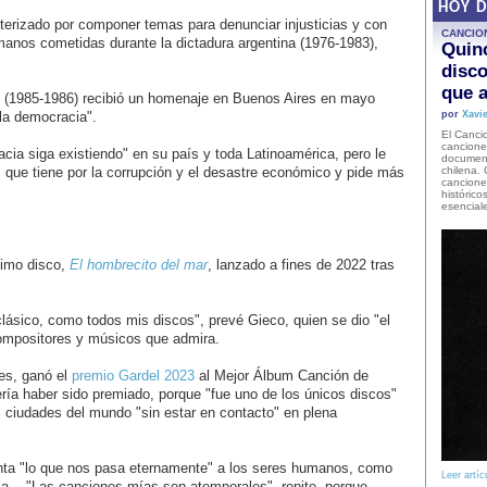
HOY 
terizado por componer temas para denunciar injusticias y con
CANCIO
manos cometidas durante la dictadura argentina (1976-1983),
Quinc
disco
que a
(1985-1986) recibió un homenaje en Buenos Aires en mayo
la democracia".
por
Xavie
El Cancio
cancione
cia siga existiendo" en su país y toda Latinoamérica, pero le
document
 que tiene por la corrupción y el desastre económico y pide más
chilena. 
canciones
histórico
esencial
timo disco,
El hombrecito del mar
, lanzado a fines de 2022 tras
lásico, como todos mis discos", prevé Gieco, quien se dio "el
compositores y músicos que admira.
es, ganó el
premio Gardel 2023
al Mejor Álbum Canción de
ría haber sido premiado, porque "fue uno de los únicos discos"
s ciudades del mundo "sin estar en contacto" en plena
nta "lo que nos pasa eternamente" a los seres humanos, como
Leer artíc
a... "Las canciones mías son atemporales", repite, porque