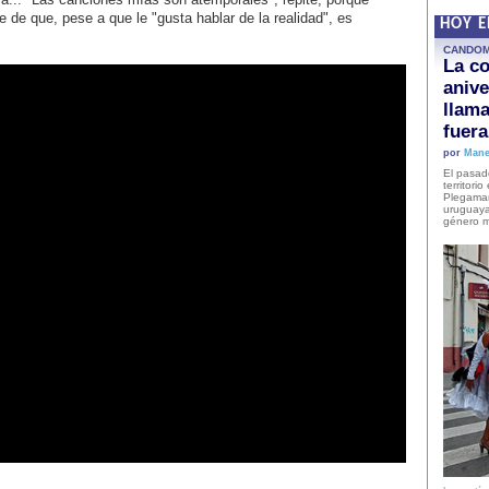
 de que, pese a que le "gusta hablar de la realidad", es
HOY 
CANDO
La co
anive
llam
fuer
por
Mane
El pasad
territori
Plegaman
uruguaya
género m