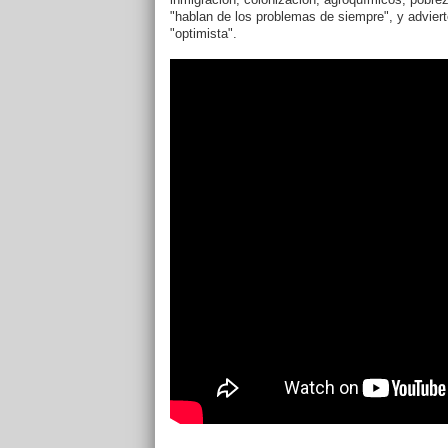
"hablan de los problemas de siempre", y advierte
"optimista".