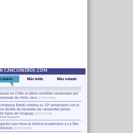
EN CANCIONEROS.COM
s nuevo
Más leído
Más votado
turan en Chile al último exmilitar condenado por
La comparsa Bantú celebra s
asesinato de Víctor Jara
mayor desfile de llamadas
1
[27/07/2026]
hecho fuera de Uruguay
[25
comparsa Bantú celebra su 10º aniversario con el
por Manel Gausachs
or desfile de llamadas de candombe jamás
Capturan en Chile al último
2
ho fuera de Uruguay
[25/07/2026]
el asesinato de Víctor Jara
[
Manel Gausachs
garita Laso lleva la música ecuatoriana a La Mar
Músicas
[22/07/2026]