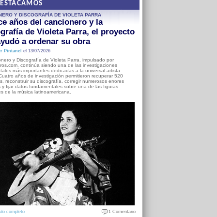
DESTACAMOS
NERO Y DISCOGRAFÍA DE VIOLETA PARRA
e años del cancionero y la
grafía de Violeta Parra, el proyecto
yudó a ordenar su obra
r Pintanel
el 13/07/2026
nero y Discografía de Violeta Parra, impulsado por
ros.com, continúa siendo una de las investigaciones
ales más importantes dedicadas a la universal artista
Cuatro años de investigación permitieron recuperar 520
, reconstruir su discografía, corregir numerosos errores
s y fijar datos fundamentales sobre una de las figuras
es de la música latinoamericana.
ulo completo
1 Comentario