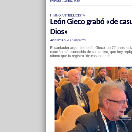
PORTADA > ACTUALIDAD
HIMNO ANTIBELICISTA
León Gieco grabó «de casu
Dios»
AGENCIAS
el 26/06/2023
El cantautor argentino León Gieco, de 72 años, est
canción más conocida de su carrera, que hoy repi
afirma que la registró "de casualidad".