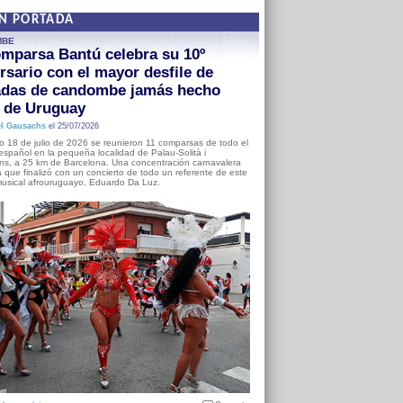
EN PORTADA
MBE
mparsa Bantú celebra su 10º
rsario con el mayor desfile de
adas de candombe jamás hecho
a de Uruguay
l Gausachs
el 25/07/2026
o 18 de julio de 2026 se reunieron 11 comparsas de todo el
o español en la pequeña localidad de Palau-Solità i
s, a 25 km de Barcelona. Una concentración carnavalera
 que finalizó con un concierto de todo un referente de este
usical afrouruguayo, Eduardo Da Luz.