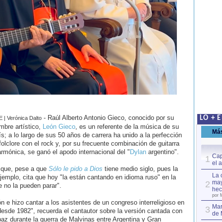
- Raúl Alberto Antonio Gieco, conocido por su
LO + 
 | Verónica Dalto
mbre artístico,
León Gieco
, es un referente de la música de su
Má
ís; a lo largo de sus 50 años de carrera ha unido a la perfección
 folclore con el rock y, por su frecuente combinación de guitarra
armónica, se ganó el apodo internacional del "
Dylan
argentino".
Cap
1
el 
a que, pese a que
Sólo le pido a Dios
tiene medio siglo, pues la
La 
jemplo, cita que hoy "la están cantando en idioma ruso" en la
may
2
 no la pueden parar".
hec
por 
e hizo cantar a los asistentes de un congreso interreligioso en
Mar
3
desde 1982", recuerda el cantautor sobre la versión cantada con
de 
az durante la guerra de Malvinas entre Argentina y Gran