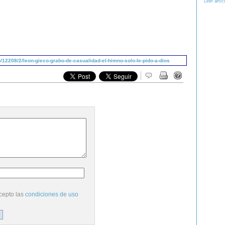
Leer artíc
12208/2/leon-gieco-grabo-de-casualidad-el-himno-solo-le-pido-a-dios
cepto las
condiciones de uso