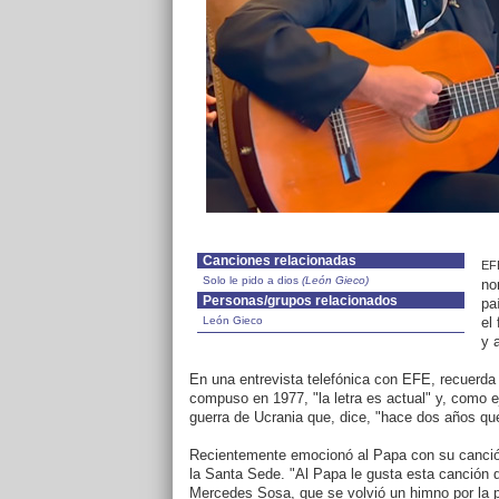
Canciones relacionadas
EFE
Solo le pido a dios
(
León Gieco
)
no
Personas/grupos relacionados
pa
León Gieco
el
y 
En una entrevista telefónica con EFE, recuerd
compuso en 1977, "la letra es actual" y, como e
guerra de Ucrania que, dice, "hace dos años que
Recientemente emocionó al Papa con su canción 
la Santa Sede. "Al Papa le gusta esta canción 
Mercedes Sosa, que se volvió un himno por la p