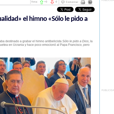
PUBLICID
Vota:
+
0
-
0
Comentar
alidad» el himno «Sólo le pido a
aba destinado a grabar el himno antibelicista
Sólo le pido a Dios
, la
quetea en Ucrania y hace poco emocionó al Papa Francisco, pero
PUBLICID