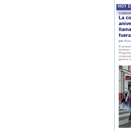
HOY 
CANDO
La co
anive
llam
fuer
por
Mane
El pasad
territori
Plegaman
uruguaya
género m