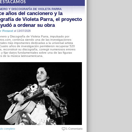
DESTACAMOS
NERO Y DISCOGRAFÍA DE VIOLETA PARRA
e años del cancionero y la
grafía de Violeta Parra, el proyecto
yudó a ordenar su obra
r Pintanel
el 13/07/2026
nero y Discografía de Violeta Parra, impulsado por
ros.com, continúa siendo una de las investigaciones
ales más importantes dedicadas a la universal artista
Cuatro años de investigación permitieron recuperar 520
, reconstruir su discografía, corregir numerosos errores
s y fijar datos fundamentales sobre una de las figuras
es de la música latinoamericana.
ulo completo
1 Comentario