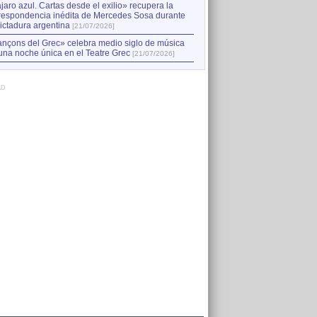
jaro azul. Cartas desde el exilio» recupera la
respondencia inédita de Mercedes Sosa durante
dictadura argentina
[21/07/2026]
nçons del Grec» celebra medio siglo de música
una noche única en el Teatre Grec
[21/07/2026]
AD