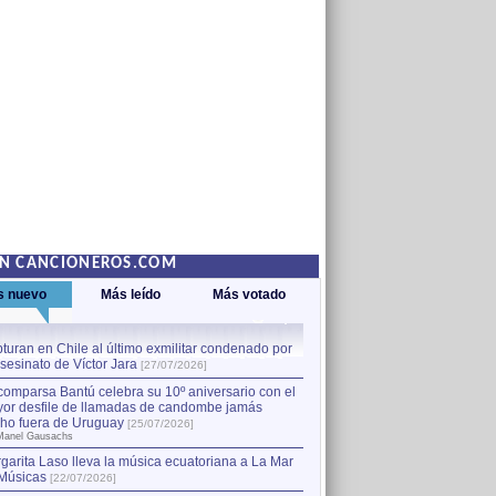
EN CANCIONEROS.COM
s nuevo
Más leído
Más votado
turan en Chile al último exmilitar condenado por
La comparsa Bantú celebra s
asesinato de Víctor Jara
mayor desfile de llamadas
1
[27/07/2026]
hecho fuera de Uruguay
[25
comparsa Bantú celebra su 10º aniversario con el
por Manel Gausachs
or desfile de llamadas de candombe jamás
Capturan en Chile al último
2
ho fuera de Uruguay
[25/07/2026]
el asesinato de Víctor Jara
[
Manel Gausachs
garita Laso lleva la música ecuatoriana a La Mar
Músicas
[22/07/2026]