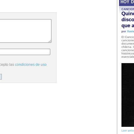
HOY 
CANCIO
Quinc
disco
que a
por
Xavie
El Cancio
cancione
document
chilena. 
canciones
histórico
esencial
cepto las
condiciones de uso
Leer artíc