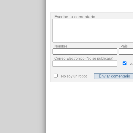
Escribe tu comentario
Nombre
País
Correo Electrónico (No se publicará)
A
No soy un robot