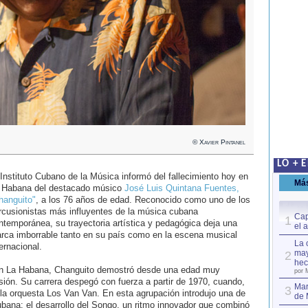
© Xavier Pintanel
LO + 
 Instituto Cubano de la Música informó del fallecimiento hoy en
Má
 Habana del destacado músico
José Luis Quintana Fuentes,
hanguito"
, a los 76 años de edad. Reconocido como uno de los
rcusionistas más influyentes de la música cubana
Cap
1
ntemporánea, su trayectoria artística y pedagógica deja una
el 
rca imborrable tanto en su país como en la escena musical
La 
ernacional.
may
2
hec
en La Habana, Changuito demostró desde una edad muy
por 
usión. Su carrera despegó con fuerza a partir de 1970, cuando,
Mar
3
 la orquesta Los Van Van. En esta agrupación introdujo una de
de 
bana: el desarrollo del Songo, un ritmo innovador que combinó