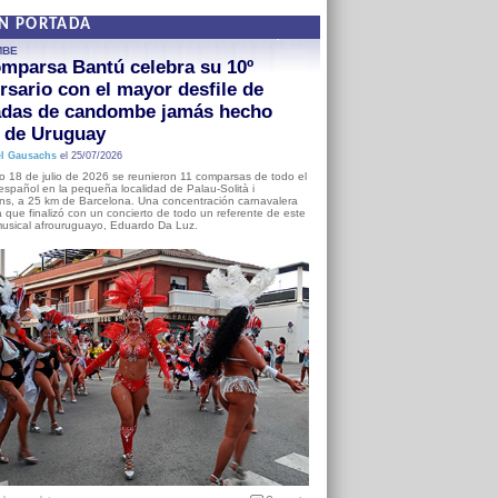
EN PORTADA
MBE
mparsa Bantú celebra su 10º
rsario con el mayor desfile de
adas de candombe jamás hecho
a de Uruguay
l Gausachs
el 25/07/2026
o 18 de julio de 2026 se reunieron 11 comparsas de todo el
o español en la pequeña localidad de Palau-Solità i
s, a 25 km de Barcelona. Una concentración carnavalera
 que finalizó con un concierto de todo un referente de este
usical afrouruguayo, Eduardo Da Luz.