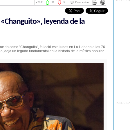
PUBLICID
Vota:
+
0
-
0
Comentar
a «Changuito», leyenda de la
cido como "Changuito", falleció este lunes en La Habana a los 76
, deja un legado fundamental en la historia de la música popular
PUBLICID