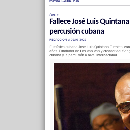
PORTADA > ACTUALIDAD
ÓBITO
Fallece José Luis Quintan
percusión cubana
REDACCIÓN
el 06/06/2025
El músico cubano José Luis Quintana Fuentes, cono
años. Fundador de Los Van Van y creador del Songo
cubana y la percusión a nivel internacional.