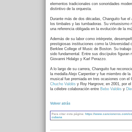
elementos tradicionales con sonoridades modern
distintivo de la orquesta.
Durante más de dos décadas, Changuito fue el
los timbales y las tumbadoras. Su virtuosismo 
una referencia obligada en la evolución de la m
Además de su labor como intérprete, desempeñó
prestigiosas instituciones como la Universidad 
Berklee College of Music de Boston. Su trabaj
sido fundamental. Entre sus discípulos figura
Giovanni Hidalgo y Karl Perazzo.
A lo largo de su carrera, Changuito fue reconoc
la medalla Alejo Carpentier y fue miembro de l
musical fue premiada en tres ocasiones con el 
Chucho Valdés
y Roy Hargrove; en 2001, por el
la célebre colaboración entre
Bebo Valdés
y
Die
Volver atrás
Para citar esta página:
https://www.cancioneros.com/co/
cubana