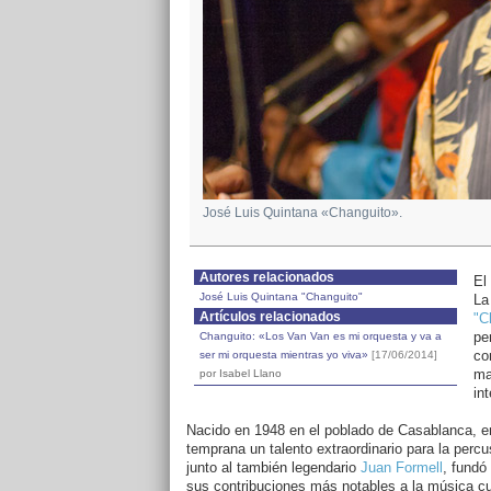
José Luis Quintana «Changuito».
Autores relacionados
El
José Luis Quintana "Changuito"
La
Artículos relacionados
"C
pe
Changuito: «Los Van Van es mi orquesta y va a
co
ser mi orquesta mientras yo viva»
[17/06/2014]
ma
por Isabel Llano
int
Nacido en 1948 en el poblado de Casablanca, 
temprana un talento extraordinario para la perc
junto al también legendario
Juan Formell
, fundó
sus contribuciones más notables a la música cu