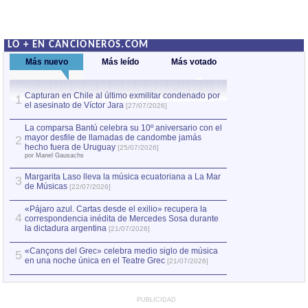
LO + EN CANCIONEROS.COM
Más nuevo
Más leído
Más votado
Capturan en Chile al último exmilitar condenado por
La comparsa Bantú
1
el asesinato de Víctor Jara
mayor desfile de
1
[27/07/2026]
hecho fuera de U
por Manel Gausachs
La comparsa Bantú celebra su 10º aniversario con el
mayor desfile de llamadas de candombe jamás
2
Capturan en Chile
2
hecho fuera de Uruguay
[25/07/2026]
el asesinato de Ví
por Manel Gausachs
Margarita Laso lleva la música ecuatoriana a La Mar
3
de Músicas
[22/07/2026]
«Pájaro azul. Cartas desde el exilio» recupera la
4
correspondencia inédita de Mercedes Sosa durante
la dictadura argentina
[21/07/2026]
«Cançons del Grec» celebra medio siglo de música
5
en una noche única en el Teatre Grec
[21/07/2026]
PUBLICIDAD