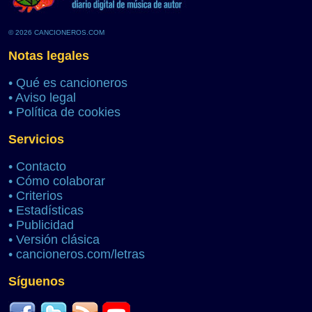
© 2026 CANCIONEROS.COM
Notas legales
•
Qué es cancioneros
•
Aviso legal
•
Política de cookies
Servicios
•
Contacto
•
Cómo colaborar
•
Criterios
•
Estadísticas
•
Publicidad
•
Versión clásica
•
cancioneros.com/letras
Síguenos