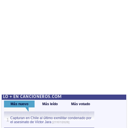
LO + EN CANCIONEROS.COM
Más nuevo
Más leído
Más votado
Capturan en Chile al último exmilitar condenado por
La comparsa Bantú
1
el asesinato de Víctor Jara
mayor desfile de
1
[27/07/2026]
hecho fuera de U