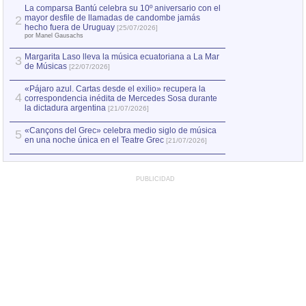
por Manel Gausachs
La comparsa Bantú celebra su 10º aniversario con el
mayor desfile de llamadas de candombe jamás
2
Capturan en Chile
2
hecho fuera de Uruguay
[25/07/2026]
el asesinato de Ví
por Manel Gausachs
Margarita Laso lleva la música ecuatoriana a La Mar
Margarita Laso ll
3
3
de Músicas
de Músicas
[22/07/2026]
[22/07
«Pájaro azul. Cartas desde el exilio» recupera la
4
correspondencia inédita de Mercedes Sosa durante
la dictadura argentina
[21/07/2026]
«Cançons del Grec» celebra medio siglo de música
5
en una noche única en el Teatre Grec
[21/07/2026]
PUBLICIDAD