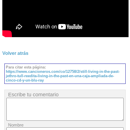
Volver atrás
Para citar esta página:
https://www.cancioneros.com/co/12758/2/still-living-in-the-past-
jethro-tull-reedita-living-in-the-past-en-una-caja-ampliada-de-
cinco-cd-y-un-blu-ray
Escribe tu comentario
Nombre