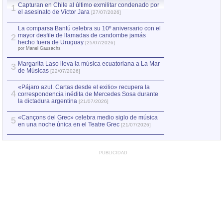
Capturan en Chile al último exmilitar condenado por
La comparsa Bantú
1
el asesinato de Víctor Jara
mayor desfile de
1
[27/07/2026]
hecho fuera de U
por Manel Gausachs
La comparsa Bantú celebra su 10º aniversario con el
mayor desfile de llamadas de candombe jamás
2
Capturan en Chile
2
hecho fuera de Uruguay
[25/07/2026]
el asesinato de Ví
por Manel Gausachs
Margarita Laso lleva la música ecuatoriana a La Mar
3
de Músicas
[22/07/2026]
«Pájaro azul. Cartas desde el exilio» recupera la
4
correspondencia inédita de Mercedes Sosa durante
la dictadura argentina
[21/07/2026]
«Cançons del Grec» celebra medio siglo de música
5
en una noche única en el Teatre Grec
[21/07/2026]
PUBLICIDAD