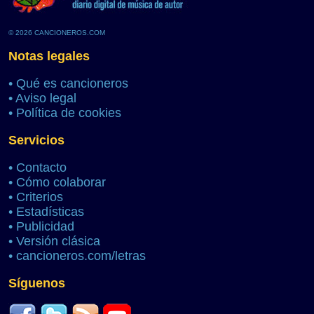
© 2026 CANCIONEROS.COM
Notas legales
•
Qué es cancioneros
•
Aviso legal
•
Política de cookies
Servicios
•
Contacto
•
Cómo colaborar
•
Criterios
•
Estadísticas
•
Publicidad
•
Versión clásica
•
cancioneros.com/letras
Síguenos