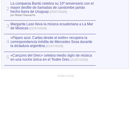
por Manel Gausachs
La comparsa Bantú celebra su 10º aniversario con el
mayor desfile de llamadas de candombe jamás
2
Capturan en Chile
2
hecho fuera de Uruguay
[25/07/2026]
el asesinato de Ví
por Manel Gausachs
Margarita Laso lleva la música ecuatoriana a La Mar
3
de Músicas
[22/07/2026]
«Pájaro azul. Cartas desde el exilio» recupera la
4
correspondencia inédita de Mercedes Sosa durante
la dictadura argentina
[21/07/2026]
«Cançons del Grec» celebra medio siglo de música
5
en una noche única en el Teatre Grec
[21/07/2026]
PUBLICIDAD