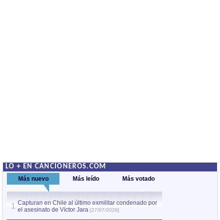
LO + EN CANCIONEROS.COM
Más nuevo
Más leído
Más votado
Capturan en Chile al último exmilitar condenado por
La comparsa Bantú
1
el asesinato de Víctor Jara
mayor desfile de
1
[27/07/2026]
hecho fuera de U