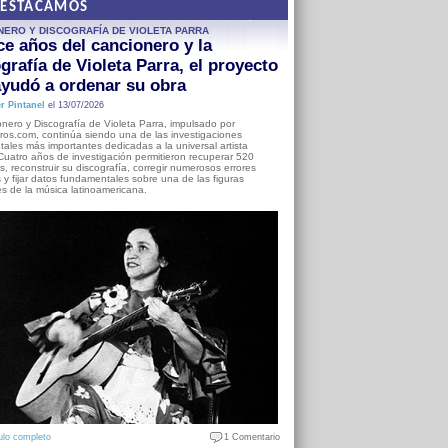
DESTACAMOS
NERO Y DISCOGRAFÍA DE VIOLETA PARRA
e años del cancionero y la
grafía de Violeta Parra, el proyecto
yudó a ordenar su obra
r Pintanel
el 13/07/2026
nero y Discografía de Violeta Parra, impulsado por
ros.com, continúa siendo una de las investigaciones
ales más importantes dedicadas a la universal artista
Cuatro años de investigación permitieron recuperar 520
, reconstruir su discografía, corregir numerosos errores
s y fijar datos fundamentales sobre una de las figuras
es de la música latinoamericana.
ulo completo
1 Comentario