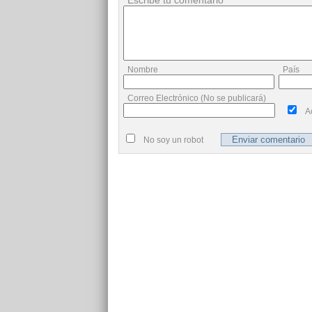
Escribe tu comentario
Nombre
País
Correo Electrónico (No se publicará)
A
No soy un robot