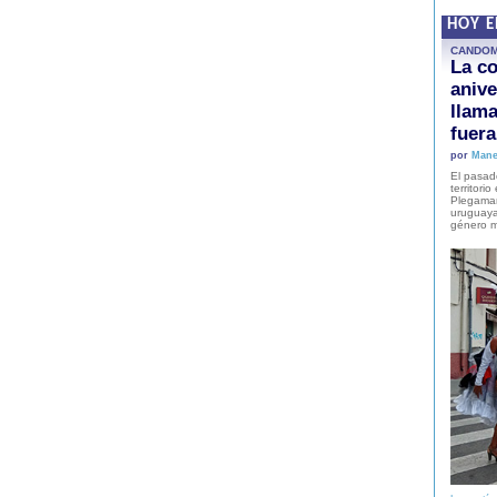
HOY 
CANDO
La co
anive
llam
fuer
por
Mane
El pasad
territori
Plegaman
uruguaya
género m