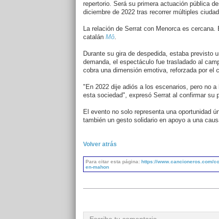
repertorio. Será su primera actuación pública d
diciembre de 2022 tras recorrer múltiples ciud
La relación de Serrat con Menorca es cercana. El
catalán
Mô
.
Durante su gira de despedida, estaba previsto u
demanda, el espectáculo fue trasladado al cam
cobra una dimensión emotiva, reforzada por el car
"En 2022 dije adiós a los escenarios, pero no a
esta sociedad", expresó Serrat al confirmar su p
El evento no solo representa una oportunidad ún
también un gesto solidario en apoyo a una caus
Volver atrás
Para citar esta página:
https://www.cancioneros.com/co/
en-mahon