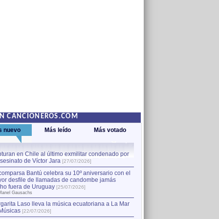
EN CANCIONEROS.COM
s nuevo
Más leído
Más votado
turan en Chile al último exmilitar condenado por
La comparsa Bantú celebra s
asesinato de Víctor Jara
mayor desfile de llamadas
1
[27/07/2026]
hecho fuera de Uruguay
[25
comparsa Bantú celebra su 10º aniversario con el
por Manel Gausachs
or desfile de llamadas de candombe jamás
Capturan en Chile al último
2
ho fuera de Uruguay
[25/07/2026]
el asesinato de Víctor Jara
[
Manel Gausachs
garita Laso lleva la música ecuatoriana a La Mar
Músicas
[22/07/2026]