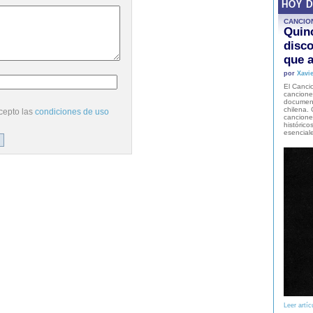
HOY 
CANCIO
Quinc
disco
que a
por
Xavie
El Cancio
cancione
document
chilena. 
cepto las
condiciones de uso
canciones
histórico
esencial
Leer artíc