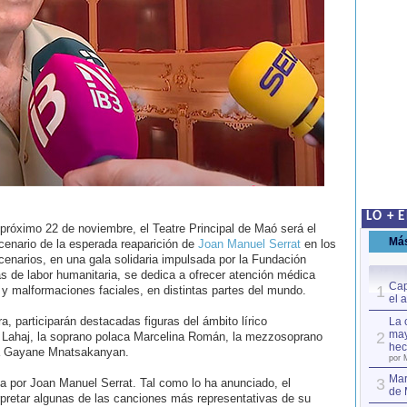
LO + 
 próximo 22 de noviembre, el Teatre Principal de Maó será el
Má
cenario de la esperada reaparición de
Joan Manuel Serrat
en los
cenarios, en una gala solidaria impulsada por la Fundación
 de labor humanitaria, se dedica a ofrecer atención médica
Cap
1
 y malformaciones faciales, en distintas partes del mundo.
el 
a, participarán destacadas figuras del ámbito lírico
La 
may
2
me Lahaj, la soprano polaca Marcelina Román, la mezzosoprano
hec
ia Gayane Mnatsakanyan.
por 
Mar
3
a por Joan Manuel Serrat. Tal como lo ha anunciado, el
de 
erpretar algunas de las canciones más representativas de su