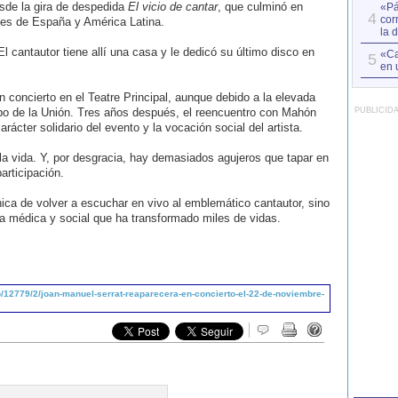
esde la gira de despedida
El vicio de cantar
, que culminó en
«Pá
4
cor
ades de España y América Latina.
la 
 cantautor tiene allí una casa y le dedicó su último disco en
«Ca
5
en 
n concierto en el Teatre Principal, aunque debido a la elevada
po de la Unión. Tres años después, el reencuentro con Mahón
PUBLICID
ácter solidario del evento y la vocación social del artista.
 la vida. Y, por desgracia, hay demasiados agujeros que tapar en
articipación.
ica de volver a escuchar en vivo al emblemático cantautor, sino
a médica y social que ha transformado miles de vidas.
12779/2/joan-manuel-serrat-reaparecera-en-concierto-el-22-de-noviembre-