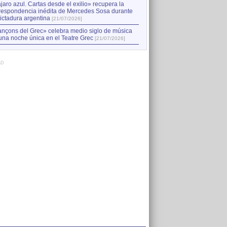
jaro azul. Cartas desde el exilio» recupera la
respondencia inédita de Mercedes Sosa durante
dictadura argentina
[21/07/2026]
nçons del Grec» celebra medio siglo de música
una noche única en el Teatre Grec
[21/07/2026]
AD