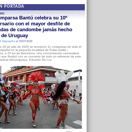
EN PORTADA
MBE
mparsa Bantú celebra su 10º
rsario con el mayor desfile de
adas de candombe jamás hecho
a de Uruguay
l Gausachs
el 25/07/2026
o 18 de julio de 2026 se reunieron 11 comparsas de todo el
o español en la pequeña localidad de Palau-Solità i
s, a 25 km de Barcelona. Una concentración carnavalera
 que finalizó con un concierto de todo un referente de este
usical afrouruguayo, Eduardo Da Luz.