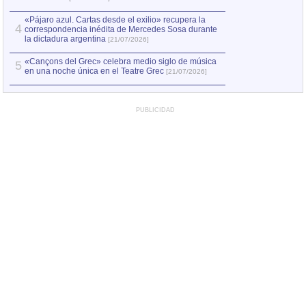
«Pájaro azul. Cartas desde el exilio» recupera la
4
correspondencia inédita de Mercedes Sosa durante
la dictadura argentina
[21/07/2026]
«Cançons del Grec» celebra medio siglo de música
5
en una noche única en el Teatre Grec
[21/07/2026]
PUBLICIDAD