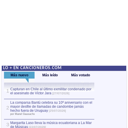
LO + EN CANCIONEROS.COM
Más nuevo
Más leído
Más votado
Capturan en Chile al último exmilitar condenado por
La comparsa Bantú
1
el asesinato de Víctor Jara
mayor desfile de
1
[27/07/2026]
hecho fuera de U
por Manel Gausachs
La comparsa Bantú celebra su 10º aniversario con el
mayor desfile de llamadas de candombe jamás
2
Capturan en Chile
2
hecho fuera de Uruguay
[25/07/2026]
el asesinato de Ví
por Manel Gausachs
Margarita Laso lleva la música ecuatoriana a La Mar
3
de Músicas
[22/07/2026]