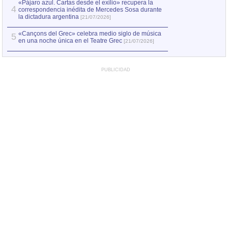
«Pájaro azul. Cartas desde el exilio» recupera la
4
correspondencia inédita de Mercedes Sosa durante
la dictadura argentina
[21/07/2026]
«Cançons del Grec» celebra medio siglo de música
5
en una noche única en el Teatre Grec
[21/07/2026]
PUBLICIDAD