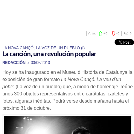
Vota:
+
0
-
0
0
LA NOVA CANÇÓ, LA VOZ DE UN PUEBLO (I)
La canción, una revolución popular
REDACCIÓN
el 03/06/2010
Hoy se ha inaugurado en el Museu d'Història de Catalunya la
exposición de gran formato
La Nova
Cançó.
La veu d'un
poble
(La voz de un pueblo) que, a modo de homenaje, reúne
unos 300 objetos representativos entre carátulas, carteles y
fotos, algunas inéditas. Podrá verse desde mañana hasta el
próximo 31 de octubre.