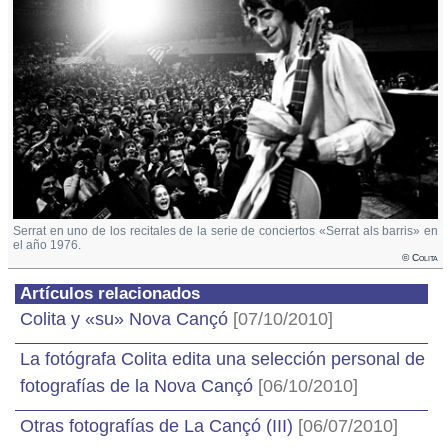
Serrat en uno de los recitales de la serie de conciertos «Serrat als barris» en
el año 1976.
© Colita
Artículos relacionados
Colita y «su» Nova Cançó
[07/10/2010]
La fotógrafa Colita edita una selección personal de
fotografías de la Nova Cançó
[06/10/2010]
Otras fotografías de La Cançó (III)
[06/07/2010]