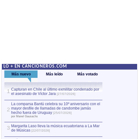
LO + EN CANCIONEROS.COM
Más nuevo
Más leído
Más votado
Capturan en Chile al último exmilitar condenado por
La comparsa Bantú
1
el asesinato de Víctor Jara
mayor desfile de
1
[27/07/2026]
hecho fuera de U
por Manel Gausachs
La comparsa Bantú celebra su 10º aniversario con el
mayor desfile de llamadas de candombe jamás
2
Capturan en Chile
2
hecho fuera de Uruguay
[25/07/2026]
el asesinato de Ví
por Manel Gausachs
Margarita Laso lleva la música ecuatoriana a La Mar
3
de Músicas
[22/07/2026]