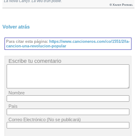
La Nova Cançó. La veu d'un poble
.
© Xavier Pintanel
Volver atrás
Para citar esta página:
https://www.cancioneros.com/co/1551/2/la-
cancion-una-revolucion-popular
Escribe tu comentario
Nombre
País
Correo Electrónico (No se publicará)