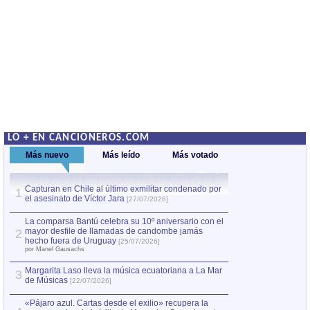
LO + EN CANCIONEROS.COM
Más nuevo
Más leído
Más votado
Capturan en Chile al último exmilitar condenado por
La comparsa Bantú
1
el asesinato de Víctor Jara
mayor desfile de
1
[27/07/2026]
hecho fuera de U
por Manel Gausachs
La comparsa Bantú celebra su 10º aniversario con el
mayor desfile de llamadas de candombe jamás
2
Capturan en Chile
2
hecho fuera de Uruguay
[25/07/2026]
el asesinato de Ví
por Manel Gausachs
Margarita Laso lleva la música ecuatoriana a La Mar
3
de Músicas
[22/07/2026]
«Pájaro azul. Cartas desde el exilio» recupera la