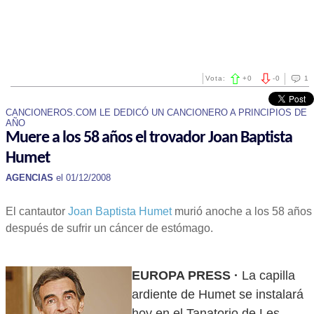
Vota:
+
0
-
0
1
CANCIONEROS.COM LE DEDICÓ UN CANCIONERO A PRINCIPIOS DE
AÑO
Muere a los 58 años el trovador Joan Baptista
Humet
AGENCIAS
el 01/12/2008
El cantautor
Joan Baptista Humet
murió anoche a los 58 años
después de sufrir un cáncer de estómago.
EUROPA PRESS ·
La capilla
ardiente de Humet se instalará
hoy en el Tanatorio de Les