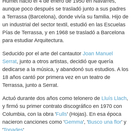
Humet nació el 4 de enero de 1950 en Navarrés,
aunque poco después se trasladó junto a sus padres
a Terrassa (Barcelona), donde vivía su familia. Hijo de
un industrial del sector textil, estudió en las Escuelas
Pías de Terrassa, y en 1968 se trasladó a Barcelona
para estudiar Arquitectura.
Seducido por el arte del cantautor
Joan Manuel
Serrat
, junto a otros artistas, decidió que quería
dedicarse a la música, y abandonó sus estudios. A los
18 años cantó por primera vez en un teatro de
Terrassa, junto a Serrat.
Actuó durante dos años como telonero de
Lluís Llach
,
y firmó su primer contrato discográfico en 1970 con
Columbia, con la obra '
Fulls
' (Hojas). En esa época
nacieron canciones como '
Gemma
', '
Busco una flor
' y
'
Tonades
'.