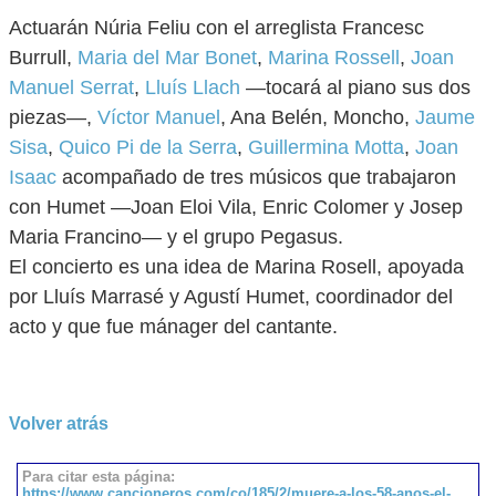
Actuarán Núria Feliu con el arreglista Francesc
Burrull,
Maria del Mar Bonet
,
Marina Rossell
,
Joan
Manuel Serrat
,
Lluís Llach
—tocará al piano sus dos
piezas—,
Víctor Manuel
, Ana Belén, Moncho,
Jaume
Sisa
,
Quico Pi de la Serra
,
Guillermina Motta
,
Joan
Isaac
acompañado de tres músicos que trabajaron
con Humet —Joan Eloi Vila, Enric Colomer y Josep
Maria Francino— y el grupo Pegasus.
El concierto es una idea de Marina Rosell, apoyada
por Lluís Marrasé y Agustí Humet, coordinador del
acto y que fue mánager del cantante.
Volver atrás
Para citar esta página:
https://www.cancioneros.com/co/185/2/muere-a-los-58-anos-el-