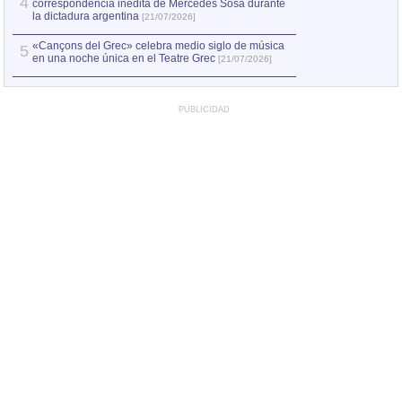
4
correspondencia inédita de Mercedes Sosa durante
la dictadura argentina
[21/07/2026]
«Cançons del Grec» celebra medio siglo de música
5
en una noche única en el Teatre Grec
[21/07/2026]
PUBLICIDAD