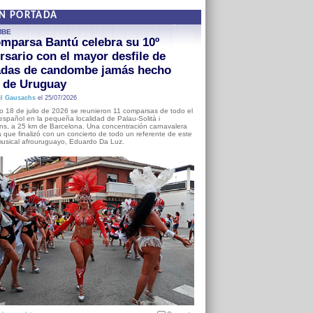
EN PORTADA
MBE
mparsa Bantú celebra su 10º
rsario con el mayor desfile de
adas de candombe jamás hecho
a de Uruguay
l Gausachs
el 25/07/2026
o 18 de julio de 2026 se reunieron 11 comparsas de todo el
o español en la pequeña localidad de Palau-Solità i
s, a 25 km de Barcelona. Una concentración carnavalera
 que finalizó con un concierto de todo un referente de este
usical afrouruguayo, Eduardo Da Luz.