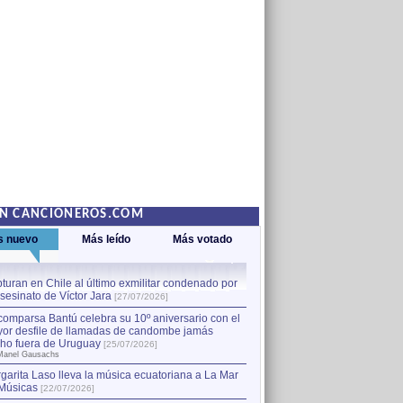
EN CANCIONEROS.COM
s nuevo
Más leído
Más votado
turan en Chile al último exmilitar condenado por
La comparsa Bantú celebra s
asesinato de Víctor Jara
mayor desfile de llamadas
1
[27/07/2026]
hecho fuera de Uruguay
[25
comparsa Bantú celebra su 10º aniversario con el
por Manel Gausachs
or desfile de llamadas de candombe jamás
Capturan en Chile al último
2
ho fuera de Uruguay
[25/07/2026]
el asesinato de Víctor Jara
[
Manel Gausachs
garita Laso lleva la música ecuatoriana a La Mar
Músicas
[22/07/2026]