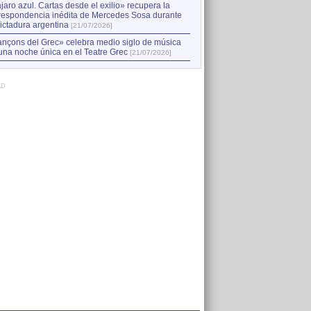
jaro azul. Cartas desde el exilio» recupera la
respondencia inédita de Mercedes Sosa durante
dictadura argentina
[21/07/2026]
nçons del Grec» celebra medio siglo de música
una noche única en el Teatre Grec
[21/07/2026]
AD