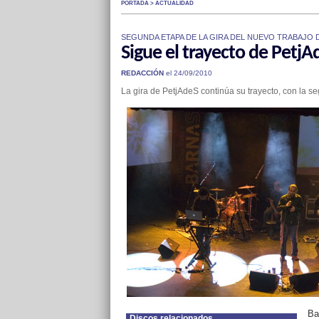
PORTADA > ACTUALIDAD
SEGUNDA ETAPA DE LA GIRA DEL NUEVO TRABAJO 
Sigue el trayecto de PetjA
REDACCIÓN
el 24/09/2010
La gira de PetjAdeS continúa su trayecto, con la
Ba
Discos relacionados