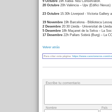
9 Octubre
19h
Xàbia- Nou Conservatori.
20 Octubre
20h
València
– Upv (Edifici Nexus)
23 Octubre
15:30h
Liverpool - Victoria Galler
19 Novembre
19h
Barcelona - Biblioteca Lesse
2 Desembre
20:30 Lleida - Universitat de Lleida
5 Desembre
18h Maçanet de la Selva – La Soci
17 Desembre
22h Pallars Sobirà (Burg) – La C
Volver atrás
Para citar esta página:
https://www.cancioneros.com/co/
Escribe tu comentario
Nombre
País