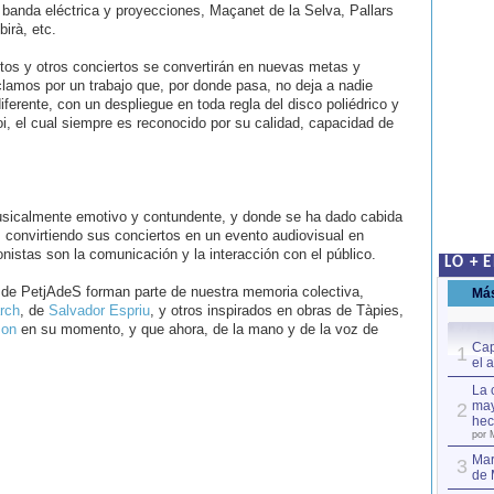
 banda eléctrica y proyecciones, Maçanet de la Selva, Pallars
birà, etc.
tos y otros conciertos se convertirán en nuevas metas y
clamos por un trabajo que, por donde pasa, no deja a nadie
diferente, con un despliegue en toda regla del disco poliédrico y
oi, el cual siempre es reconocido por su calidad, capacidad de
musicalmente emotivo y contundente, y donde se ha dado cabida
, convirtiendo sus conciertos en un evento audiovisual en
onistas son la comunicación y la interacción con el público.
LO + 
s de PetjAdeS forman parte de nuestra memoria colectiva,
Má
rch
, de
Salvador Espriu
, y otros inspirados en obras de Tàpies,
on
en su momento, y que ahora, de la mano y de la voz de
Cap
1
el 
La 
may
2
hec
por 
Mar
3
de 