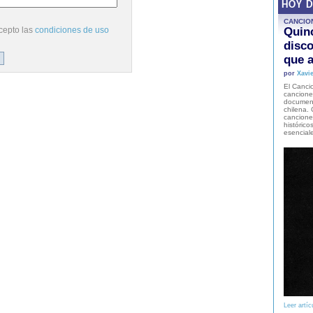
HOY 
CANCIO
cepto las
condiciones de uso
Quinc
disco
que a
por
Xavie
El Cancio
cancione
document
chilena. 
canciones
histórico
esencial
Leer artíc