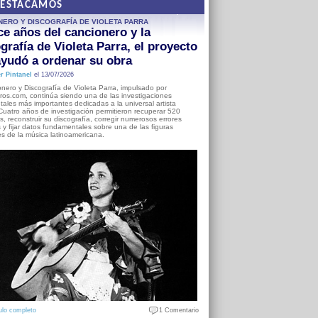
DESTACAMOS
NERO Y DISCOGRAFÍA DE VIOLETA PARRA
e años del cancionero y la
grafía de Violeta Parra, el proyecto
yudó a ordenar su obra
r Pintanel
el 13/07/2026
nero y Discografía de Violeta Parra, impulsado por
ros.com, continúa siendo una de las investigaciones
ales más importantes dedicadas a la universal artista
Cuatro años de investigación permitieron recuperar 520
, reconstruir su discografía, corregir numerosos errores
s y fijar datos fundamentales sobre una de las figuras
es de la música latinoamericana.
ulo completo
1 Comentario