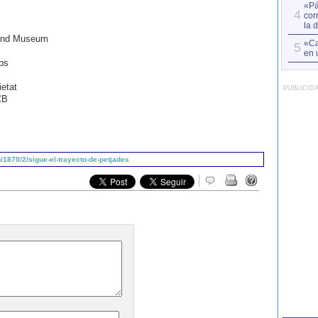
«Pá
4
cor
la 
y and Museum
«Ca
5
en 
ps
etat
PUBLICID
CB
1870/2/sigue-el-trayecto-de-petjades