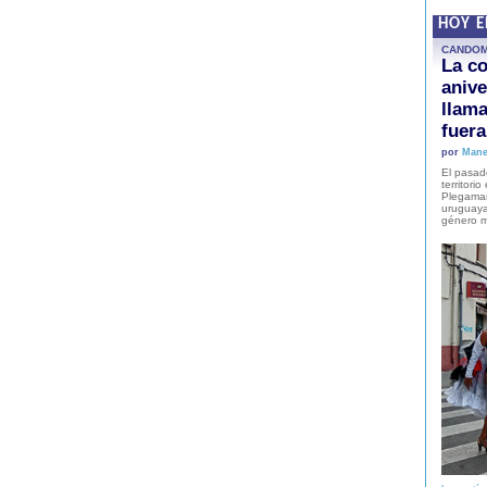
HOY 
CANDO
La co
anive
llam
fuer
por
Mane
El pasad
territori
Plegaman
uruguaya
género m