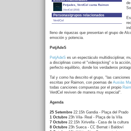
de
Petjades, VerdCel canta Raimon
So
(VerdCel)
[2010]
Personas/grupos relacionados
Es
VerdCel
re
in
lleno de riquezas que presentan el grupo de Alc
emoción y potencia.
PetjAdeS
PetjAdeS
es un espectáculo multidisciplinar, 
a disciplinas como el "videojocking" o la acción
perfecto equilibrio, donde los verdaderos protag
Tal y como ha descrito el grupo, "las cancione
escritas por Raimon, con poemas de
Ausiàs Ma
todas canciones compuestas por el propio
Raim
VerdCel reviven de manera muy especial".
Agenda
25 Setembre
22:15h Gandia - Plaça del Prado
1 Octubre
23h
Vila- Real - Plaça de la Vila
7 Octubre
22:15h
Xirivella - Casa de la cultura
8 Octubre
23h
Sueca - CC Bernat i Baldoví