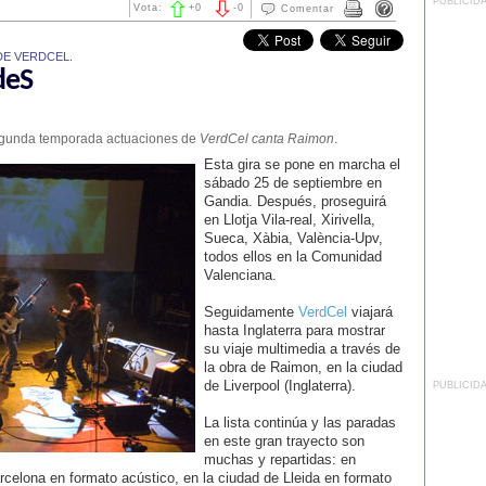
PUBLICID
Vota:
+
0
-
0
Comentar
DE VERDCEL.
deS
 segunda temporada actuaciones de
VerdCel canta Raimon
.
Esta gira se pone en marcha el
sábado 25 de septiembre en
Gandia. Después, proseguirá
en Llotja Vila-real, Xirivella,
Sueca, Xàbia, València-Upv,
todos ellos en la Comunidad
Valenciana.
Seguidamente
VerdCel
viajará
hasta Inglaterra para mostrar
su viaje multimedia a través de
la obra de Raimon, en la ciudad
de Liverpool (Inglaterra).
PUBLICID
La lista continúa y las paradas
en este gran trayecto son
muchas y repartidas: en
rcelona en formato acústico, en la ciudad de Lleida en formato